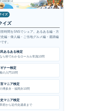
クイズ
クイズ
回答時間をSNSでシェア。あるある編・方
歴史編・偉人編・ご当地グルメ編・遺跡編
中です。
県民あるある検定
なら秒でわかるローカル常識10問
ビギナー検定
般の入門10問
方言マニア検定
の博多弁・福岡弁10問
歴史マニア検定
宰府から近代化遺産まで