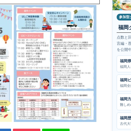
参加型
福岡
点数と
言編・
を公開
福岡
福岡人
福岡
福岡全
福岡
難しめ
福岡
古代大