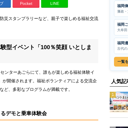
ブ
Pocket
LINE
福岡
藩政・
防災スタンプラリーなど、親子で楽しめる福祉交流
福岡
大牟田
福岡
験型イベント「100％笑顔 いとしま
古代の
一覧
福祉センターあごらにて、誰もが楽しめる福祉体験イ
025」が開催されます。福祉ボランティアによる交流企
人気記
など、多彩なプログラムが満載です。
によるデモと乗車体験会