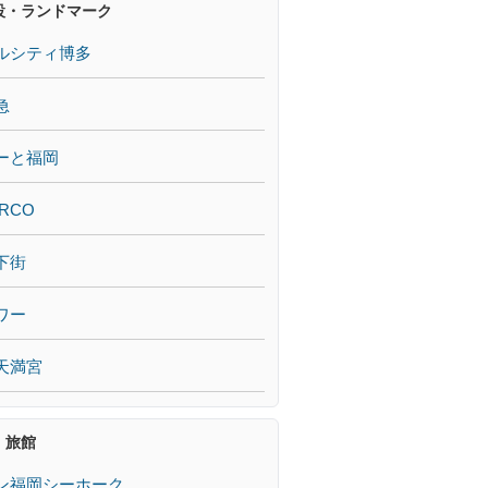
設・ランドマーク
ルシティ博多
急
ーと福岡
RCO
下街
ワー
天満宮
・旅館
ン福岡シーホーク