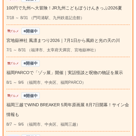
100円で九州へ大冒険！JR九州こどもぼうけんきっぷ2026夏
7/18 ～ 8/31 （門司港駅、九州鉄道記念館）
開催中
グルメ
宮地嶽神社 風凛まつり2026｜7月1日から風鈴と光の天の川
7/1 ～ 8/31 （福津市、太宰府天満宮、宮地嶽神社）
開催中
グルメ
福岡PARCOで「ゾッ展」開催｜実話怪談と呪物の物証を展示
8/1 ～ 9/6 （福岡市、中央区、福岡PARCO）
開催中
グルメ
福岡三越でWIND BREAKER 5周年原画展 8月7日開幕！サイン会
情報も
8/7 ～ 9/6 （福岡市、中央区、福岡三越）