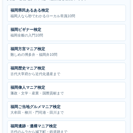
福岡県民あるある検定
福岡人なら秒でわかるローカル常識10問
福岡ビギナー検定
福岡全般の入門10問
福岡方言マニア検定
難しめの博多弁・福岡弁10問
福岡歴史マニア検定
古代大宰府から近代化遺産まで
福岡偉人マニア検定
藩政・文学・産業・国際貢献まで
福岡ご当地グルメマニア検定
大牟田・柳川・門司港・田川まで
福岡遺跡・遺構マニア検定
古代のムラから城下町・鉄道跡まで