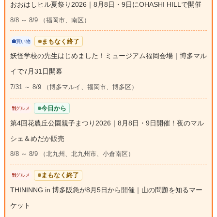
おおはしヒル夏祭り2026｜8月8日・9日にOHASHI HILLで開催
8/8 ～ 8/9 （福岡市、南区）
まもなく終了
買い物
妖怪学校の先生はじめました！ミュージアム福岡会場｜博多マル
イで7月31日開幕
7/31 ～ 8/9 （博多マルイ、福岡市、博多区）
今日から
グルメ
第4回花農丘公園親子まつり2026｜8月8日・9日開催！夜のマル
シェ＆めだか販売
8/8 ～ 8/9 （北九州、北九州市、小倉南区）
まもなく終了
グルメ
THININNG in 博多阪急が8月5日から開催｜山の問題を知るマー
ケット