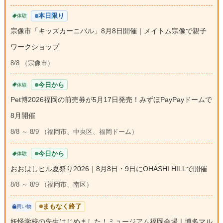
本日限り
体験
宗像市「キッズカーニバル」8月8日開催｜メイトム宗像で親子
ワークショップ
8/8 （宗像市）
今日から
体験
Pet博2026福岡の前売券が5月17日発売！みずほPayPayドームで
8月開催
8/8 ～ 8/9 （福岡市、中央区、福岡ドーム）
今日から
体験
おおはしヒル夏祭り2026｜8月8日・9日にOHASHI HILLで開催
8/8 ～ 8/9 （福岡市、南区）
まもなく終了
買い物
妖怪学校の先生はじめました！ミュージアム福岡会場｜博多マル