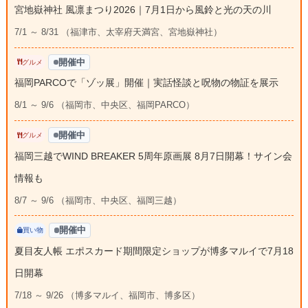
宮地嶽神社 風凛まつり2026｜7月1日から風鈴と光の天の川
7/1 ～ 8/31 （福津市、太宰府天満宮、宮地嶽神社）
開催中
グルメ
福岡PARCOで「ゾッ展」開催｜実話怪談と呪物の物証を展示
8/1 ～ 9/6 （福岡市、中央区、福岡PARCO）
開催中
グルメ
福岡三越でWIND BREAKER 5周年原画展 8月7日開幕！サイン会
情報も
8/7 ～ 9/6 （福岡市、中央区、福岡三越）
開催中
買い物
夏目友人帳 エポスカード期間限定ショップが博多マルイで7月18
日開幕
7/18 ～ 9/26 （博多マルイ、福岡市、博多区）