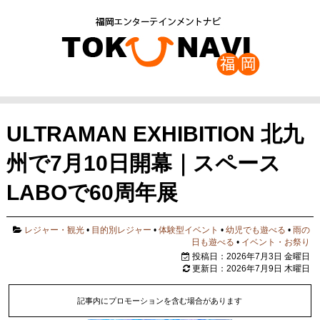
ULTRAMAN EXHIBITION 北九
州で7月10日開幕｜スペース
LABOで60周年展
レジャー・観光
•
目的別レジャー
•
体験型イベント
•
幼児でも遊べる
•
雨の
日も遊べる
•
イベント・お祭り
投稿日：2026年7月3日 金曜日
更新日：2026年7月9日 木曜日
記事内にプロモーションを含む場合があります