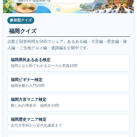
参加型クイズ
福岡クイズ
点数と回答時間をSNSでシェア。あるある編・方言編・歴史編・偉
人編・ご当地グルメ編・遺跡編を公開中です。
福岡県民あるある検定
福岡人なら秒でわかるローカル常識10問
福岡ビギナー検定
福岡全般の入門10問
福岡方言マニア検定
難しめの博多弁・福岡弁10問
福岡歴史マニア検定
古代大宰府から近代化遺産まで