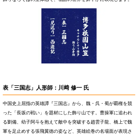
表「三国志」人形師：川﨑 修一 氏
中国史上屈指の英雄譚『三国志』から、魏・呉・蜀が覇権を競
った「長坂の戦い」を題材にした飾り山です。曹操軍に追われ
る劉備、幼子阿斗を抱えて敵中を突破する趙雲子龍、橋上で魏
軍を足止めする張飛翼徳の姿など、英雄絵巻の名場面が表現さ