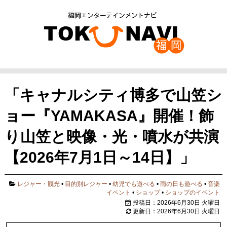
「キャナルシティ博多で山笠シ
ョー『YAMAKASA』開催！飾
り山笠と映像・光・噴水が共演
【2026年7月1日～14日】」
レジャー・観光
•
目的別レジャー
•
幼児でも遊べる
•
雨の日も遊べる
•
音楽
イベント
•
ショップ
•
ショップのイベント
投稿日：2026年6月30日 火曜日
更新日：2026年6月30日 火曜日