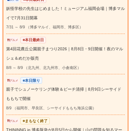
妖怪学校の先生はじめました！ミュージアム福岡会場｜博多マル
イで7月31日開幕
7/31 ～ 8/9 （博多マルイ、福岡市、博多区）
本日最終日
グルメ
第4回花農丘公園親子まつり2026｜8月8日・9日開催！夜のマル
シェ＆めだか販売
8/8 ～ 8/9 （北九州、北九州市、小倉南区）
本日限り
グルメ
親子でシュノーケリング体験＆ビーチ清掃｜8月9日シーサイド
ももちで開催
8/9 （福岡市、早良区、シーサイドももち海浜公園）
まもなく終了
グルメ
THININNG in 博多阪急が8月5日から開催｜山の問題を知るマー