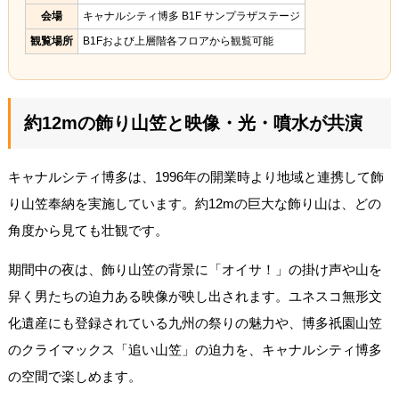
会場
キャナルシティ博多 B1F サンプラザステージ
観覧場所
B1Fおよび上層階各フロアから観覧可能
約12mの飾り山笠と映像・光・噴水が共演
キャナルシティ博多は、1996年の開業時より地域と連携して飾
り山笠奉納を実施しています。約12mの巨大な飾り山は、どの
角度から見ても壮観です。
期間中の夜は、飾り山笠の背景に「オイサ！」の掛け声や山を
舁く男たちの迫力ある映像が映し出されます。ユネスコ無形文
化遺産にも登録されている九州の祭りの魅力や、博多祇園山笠
のクライマックス「追い山笠」の迫力を、キャナルシティ博多
の空間で楽しめます。