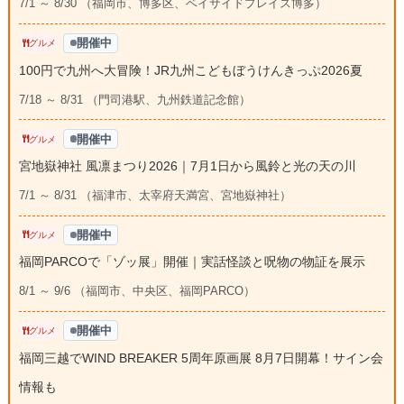
7/1 ～ 8/30 （福岡市、博多区、ベイサイドプレイス博多）
開催中
グルメ
100円で九州へ大冒険！JR九州こどもぼうけんきっぷ2026夏
7/18 ～ 8/31 （門司港駅、九州鉄道記念館）
開催中
グルメ
宮地嶽神社 風凛まつり2026｜7月1日から風鈴と光の天の川
7/1 ～ 8/31 （福津市、太宰府天満宮、宮地嶽神社）
開催中
グルメ
福岡PARCOで「ゾッ展」開催｜実話怪談と呪物の物証を展示
8/1 ～ 9/6 （福岡市、中央区、福岡PARCO）
開催中
グルメ
福岡三越でWIND BREAKER 5周年原画展 8月7日開幕！サイン会
情報も