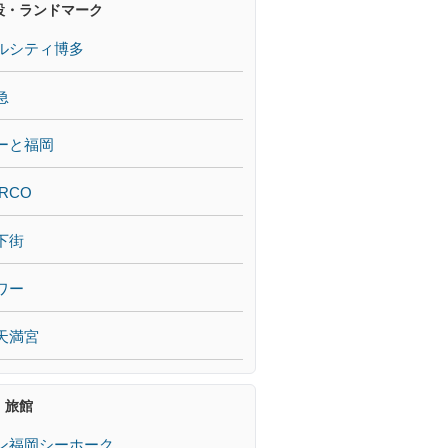
設・ランドマーク
ルシティ博多
急
ーと福岡
RCO
下街
ワー
天満宮
・旅館
ン福岡シーホーク