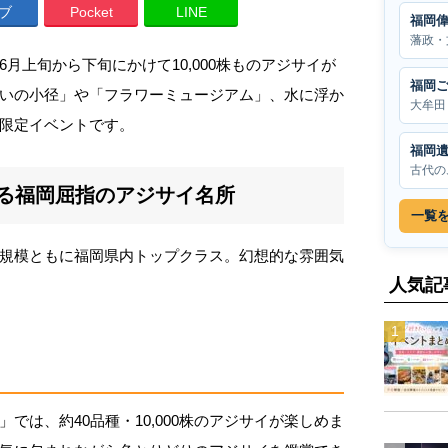
ブ
Pocket
LINE
福岡
藩政・
月上旬から下旬にかけて10,000株ものアジサイが
福岡
いの小径」や「フラワーミュージアム」、水に浮か
大牟田
限定イベントです。
福岡
古代の
誇る福岡屈指のアジサイ名所
一覧
規模ともに福岡県内トップクラス。幻想的な雰囲気
人気記
では、約40品種・10,000株のアジサイが楽しめま