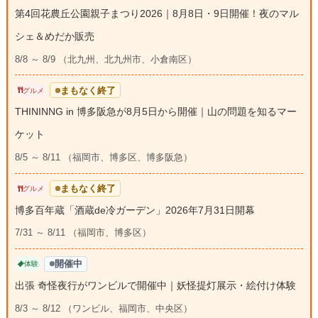
第4回花農丘公園親子まつり2026｜8月8日・9日開催！夜のマル
シェ＆めだか販売
8/8 ～ 8/9 （北九州、北九州市、小倉南区）
まもなく終了
グルメ
THININNG in 博多阪急が8月5日から開催｜山の問題を知るマー
ケット
8/5 ～ 8/11 （福岡市、博多区、博多阪急）
まもなく終了
グルメ
博多百年蔵「酒蔵de冷ガーデン」2026年7月31日開幕
7/31 ～ 8/11 （福岡市、博多区）
開催中
体験
出張 奇怪夜行がワンビルで開催中｜妖怪提灯展示・絵付け体験
8/3 ～ 8/12 （ワンビル、福岡市、中央区）