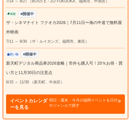
7/14 ～ 9/27 （BOSS E・ZO FUKUOKA、福岡市、中央区）
開催中
体験
ザ・シネマナイト フクオカ2026｜7月11日〜海の中道で無料屋
外映画
7/11 ～ 9/30 （ザ・ルイガンズ、福岡市、東区）
開催中
買い物
新天町デジタル商品券2026攻略｜市外も購入可！20％お得・買
い方と11月30日の注意点
6/15 ～ 11/30 （新天町、中央区）
明日・週末・今月の福岡イベントを日付
イベントカレンダ
やジャンルで探す
ーを見る