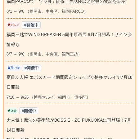
福岡PARCOで「ゾッ展」開催｜実話怪談と呪物の物証を展示
8/1 ～ 9/6 （福岡市、中央区、福岡PARCO）
開催中
グルメ
福岡三越でWIND BREAKER 5周年原画展 8月7日開幕！サイン会
情報も
8/7 ～ 9/6 （福岡市、中央区、福岡三越）
開催中
買い物
夏目友人帳 エポスカード期間限定ショップが博多マルイで7月18
日開幕
7/18 ～ 9/26 （博多マルイ、福岡市、博多区）
開催中
体験
大人気！魔法の美術館がBOSS E・ZO FUKUOKAに再登場！7月
14日開幕