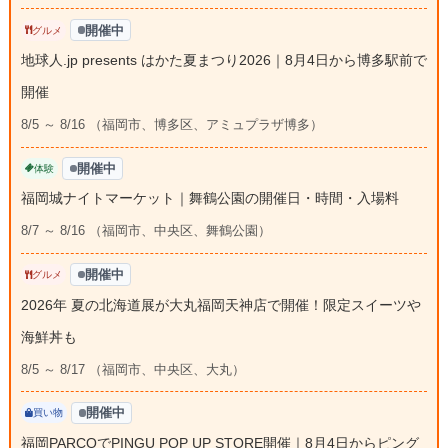
開催中
グルメ
地球人.jp presents はかた夏まつり2026｜8月4日から博多駅前で
開催
8/5 ～ 8/16 （福岡市、博多区、アミュプラザ博多）
開催中
体験
福岡城ナイトマーケット｜舞鶴公園の開催日・時間・入場料
8/7 ～ 8/16 （福岡市、中央区、舞鶴公園）
開催中
グルメ
2026年 夏の北海道展が大丸福岡天神店で開催！限定スイーツや
海鮮丼も
8/5 ～ 8/17 （福岡市、中央区、大丸）
開催中
買い物
福岡PARCOでPINGU POP UP STORE開催｜8月4日からピング