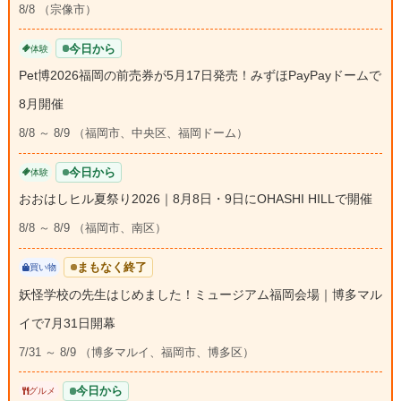
8/8 （宗像市）
今日から
体験
Pet博2026福岡の前売券が5月17日発売！みずほPayPayドームで
8月開催
8/8 ～ 8/9 （福岡市、中央区、福岡ドーム）
今日から
体験
おおはしヒル夏祭り2026｜8月8日・9日にOHASHI HILLで開催
8/8 ～ 8/9 （福岡市、南区）
まもなく終了
買い物
妖怪学校の先生はじめました！ミュージアム福岡会場｜博多マル
イで7月31日開幕
7/31 ～ 8/9 （博多マルイ、福岡市、博多区）
今日から
グルメ