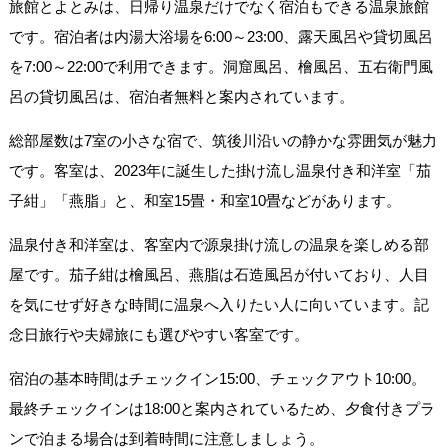
旅館とよとみは、日帰り温泉だけでなく宿泊もできる温泉旅館
です。宿泊者は内湯大浴場を6:00～23:00、露天風呂や貸切風呂
を7:00～22:00で利用できます。洞窟風呂、檜風呂、五右衛門風
呂の貸切風呂は、宿泊者無料と案内されています。
総部屋数は7室の小さな宿で、筑後川沿いの静かな雰囲気が魅力
です。客室は、2023年に誕生した掛け流し温泉付き和洋室「茄
子紺」「燕脂」と、和室15畳・和室10畳などがあります。
温泉付き和洋室は、客室内で源泉掛け流しの温泉を楽しめる部
屋です。茄子紺は檜風呂、燕脂は石造風呂が付いており、人目
を気にせず好きな時間に温泉へ入りたい人に向いています。記
念日旅行や夫婦旅にも選びやすい客室です。
宿泊の基本時間はチェックイン15:00、チェックアウト10:00。
最終チェックインは18:00と案内されているため、夕食付きプラ
ンで泊まる場合は到着時間に注意しましょう。