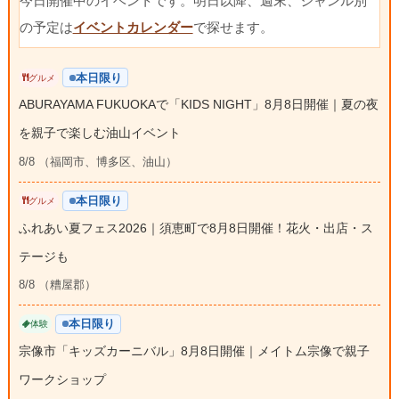
今日開催中のイベントです。明日以降、週末、ジャンル別
の予定は
イベントカレンダー
で探せます。
本日限り
グルメ
ABURAYAMA FUKUOKAで「KIDS NIGHT」8月8日開催｜夏の夜
を親子で楽しむ油山イベント
8/8 （福岡市、博多区、油山）
本日限り
グルメ
ふれあい夏フェス2026｜須恵町で8月8日開催！花火・出店・ス
テージも
8/8 （糟屋郡）
本日限り
体験
宗像市「キッズカーニバル」8月8日開催｜メイトム宗像で親子
ワークショップ