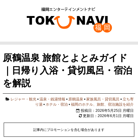
原鶴温泉 旅館とよとみガイド
｜日帰り入浴・貸切風呂・宿泊
を解説
レジャー・観光
•
温泉・銭湯情報
•
原鶴温泉
•
家族風呂・貸切風呂
•
立ち寄
り湯
•
ホテル・宿泊
•
福岡のホテル、旅館、宿泊施設を紹介
投稿日：2026年5月25日 月曜日
更新日：2026年6月1日 月曜日
記事内にプロモーションを含む場合があります