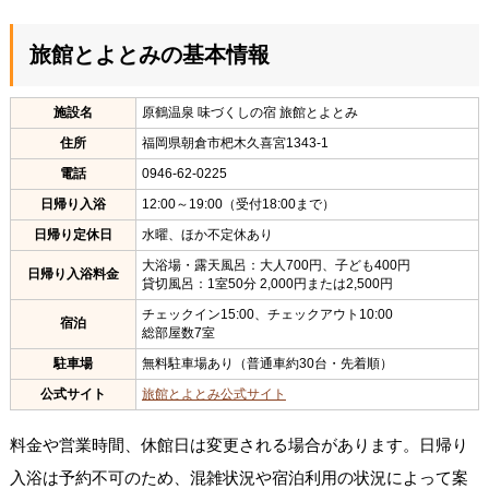
旅館とよとみの基本情報
施設名
原鶴温泉 味づくしの宿 旅館とよとみ
住所
福岡県朝倉市杷木久喜宮1343-1
電話
0946-62-0225
日帰り入浴
12:00～19:00（受付18:00まで）
日帰り定休日
水曜、ほか不定休あり
大浴場・露天風呂：大人700円、子ども400円
日帰り入浴料金
貸切風呂：1室50分 2,000円または2,500円
チェックイン15:00、チェックアウト10:00
宿泊
総部屋数7室
駐車場
無料駐車場あり（普通車約30台・先着順）
公式サイト
旅館とよとみ公式サイト
料金や営業時間、休館日は変更される場合があります。日帰り
入浴は予約不可のため、混雑状況や宿泊利用の状況によって案