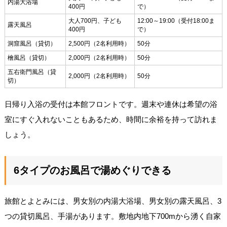
内湯大浴場
400円
で）
大人700円、子ども
12:00～19:00（受付18:00ま
露天風呂
400円
で）
洞窟風呂（貸切）
2,500円（2名利用時）
50分
檜風呂（貸切）
2,000円（2名利用時）
50分
五右衛門風呂（貸
2,000円（2名利用時）
50分
切）
日帰り入浴の受付は本館フロントです。週末や連休は希望の浴
室にすぐ入れないこともあるため、時間に余裕を持って訪れま
しょう。
6タイプのお風呂で湯めぐりできる
旅館とよとみには、男女別の内湯大浴場、男女別の露天風呂、3
つの貸切風呂、手湯があります。敷地内地下700mから湧く自家