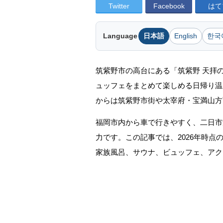
Twitter
Facebook
はて
Language
日本語
English
한국
筑紫野市の高台にある「筑紫野 天拝
ュッフェをまとめて楽しめる日帰り温
からは筑紫野市街や太宰府・宝満山方
福岡市内から車で行きやすく、二日市
力です。この記事では、2026年時
家族風呂、サウナ、ビュッフェ、アク