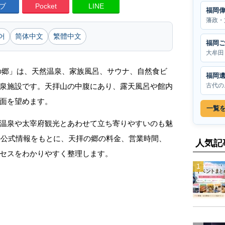
ブ
Pocket
LINE
福岡
藩政・
어
简体中文
繁體中文
福岡
大牟田
の郷」は、天然温泉、家族風呂、サウナ、自然食ビ
福岡
古代の
泉施設です。天拝山の中腹にあり、露天風呂や館内
面を望めます。
一覧
温泉や太宰府観光とあわせて立ち寄りやすいのも魅
点の公式情報をもとに、天拝の郷の料金、営業時間、
人気記
セスをわかりやすく整理します。