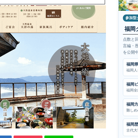
参加型
福岡
点数と
言編・
を公開
福岡
福岡人
福岡
福岡全
福岡
難しめ
福岡
古代大