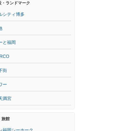
設・ランドマーク
ルシティ博多
急
ーと福岡
RCO
下街
ワー
天満宮
・旅館
ン福岡シーホーク