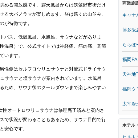
商業施
眺める開放感です。露天風呂からは筑紫野市街だけ
せる大パノラマが楽しめます。昼は遠くの山並み、
キャナ
のが特徴です。
博多阪
トバス、低温風呂、水風呂、サウナなどがありま
ららぽ
性温泉）で、公式サイトでは神経痛、筋肉痛、関節
ています。
福岡PA
男性側はセルフロウリュサウナと対流式ドライサウ
天神地
リュサウナと塩サウナが案内されています。水風呂
るため、サウナ後のクールダウンまで楽しみやすい
福岡タ
太宰府
、女性オートロウリュサウナは修理完了済みと案内さ
スで状況が変わることもあるため、サウナ目的で行
ホテル
と安心です。
ヒルト