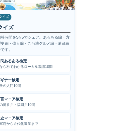
クイズ
クイズ
回答時間をSNSでシェア。あるある編・方
歴史編・偉人編・ご当地グルメ編・遺跡編
中です。
県民あるある検定
なら秒でわかるローカル常識10問
ビギナー検定
般の入門10問
方言マニア検定
の博多弁・福岡弁10問
歴史マニア検定
宰府から近代化遺産まで