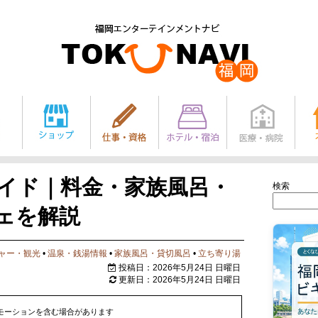
ガイド｜料金・家族風呂・
検索
ェを解説
ャー・観光
•
温泉・銭湯情報
•
家族風呂・貸切風呂
•
立ち寄り湯
投稿日：2026年5月24日 日曜日
更新日：2026年5月24日 日曜日
モーションを含む場合があります