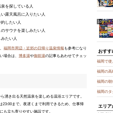
温泉を探している人
良い露天風呂に入りたい人
予約したい人
ュのサウナを楽しみたい人
しみたい人
、
福岡市周辺・近郊の日帰り温泉情報
も参考になり
おすす
い場合は、
博多湯
や
御前湯
の記事もあわせてチェッ
福岡で使
福岡の高
福岡の朝
福岡のタ
mから湧き出る天然温泉を楽しめる温浴エリアです。
受付は23:00まで。夜遅くまで利用できるため、仕事帰
エリア
にも立ち寄りやすい施設です。