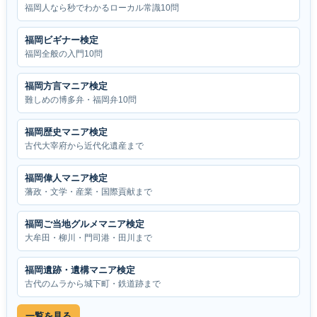
福岡人なら秒でわかるローカル常識10問
福岡ビギナー検定
福岡全般の入門10問
福岡方言マニア検定
難しめの博多弁・福岡弁10問
福岡歴史マニア検定
古代大宰府から近代化遺産まで
福岡偉人マニア検定
藩政・文学・産業・国際貢献まで
福岡ご当地グルメマニア検定
大牟田・柳川・門司港・田川まで
福岡遺跡・遺構マニア検定
古代のムラから城下町・鉄道跡まで
一覧を見る