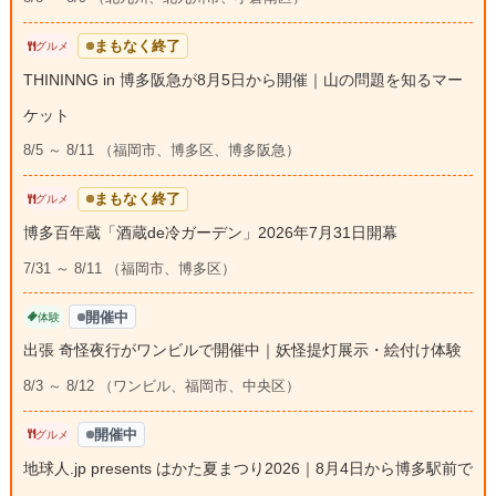
まもなく終了
グルメ
THININNG in 博多阪急が8月5日から開催｜山の問題を知るマー
ケット
8/5 ～ 8/11 （福岡市、博多区、博多阪急）
まもなく終了
グルメ
博多百年蔵「酒蔵de冷ガーデン」2026年7月31日開幕
7/31 ～ 8/11 （福岡市、博多区）
開催中
体験
出張 奇怪夜行がワンビルで開催中｜妖怪提灯展示・絵付け体験
8/3 ～ 8/12 （ワンビル、福岡市、中央区）
開催中
グルメ
地球人.jp presents はかた夏まつり2026｜8月4日から博多駅前で