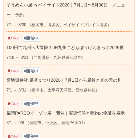
そうめん小屋 in ベイサイド2026｜7月1日〜8月30日・メニュ
ー・予約
7/1 ～ 8/30 （福岡市、博多区、ベイサイドプレイス博多）
開催中
グルメ
100円で九州へ大冒険！JR九州こどもぼうけんきっぷ2026夏
7/18 ～ 8/31 （門司港駅、九州鉄道記念館）
開催中
グルメ
宮地嶽神社 風凛まつり2026｜7月1日から風鈴と光の天の川
7/1 ～ 8/31 （福津市、太宰府天満宮、宮地嶽神社）
開催中
グルメ
福岡PARCOで「ゾッ展」開催｜実話怪談と呪物の物証を展示
8/1 ～ 9/6 （福岡市、中央区、福岡PARCO）
開催中
グルメ