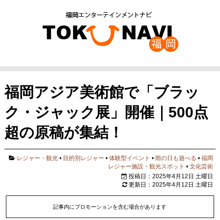
福岡アジア美術館で「ブラッ
ク・ジャック展」開催｜500点
超の原稿が集結！
レジャー・観光
•
目的別レジャー
•
体験型イベント
•
雨の日も遊べる
•
福岡
レジャー施設・観光スポット
•
文化芸術
投稿日：2025年4月12日 土曜日
更新日：2025年4月12日 土曜日
記事内にプロモーションを含む場合があります