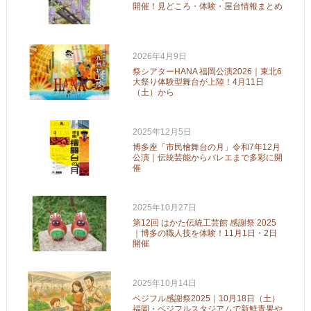
開催！見どころ・体験・屋台情報まとめ
2026年4月9日
祭シアターHANA 福岡公演2026｜東北6
大祭り体験型舞台が上陸！4月11日
（土）から
2025年12月5日
博多座「市民檜舞台の月」令和7年12月
公演｜伝統芸能からバレエまで多彩に開
催
2025年10月27日
第12回 はかた伝統工芸館 感謝祭 2025
｜博多の職人技を体験！11月1日・2日
開催
2025年10月14日
ベジフル感謝祭2025｜10月18日（土）
福岡・ベジフルスタジアムで新鮮青果や