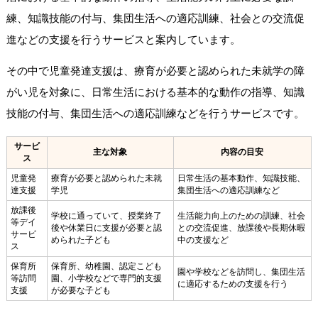
練、知識技能の付与、集団生活への適応訓練、社会との交流促
進などの支援を行うサービスと案内しています。
その中で児童発達支援は、療育が必要と認められた未就学の障
がい児を対象に、日常生活における基本的な動作の指導、知識
技能の付与、集団生活への適応訓練などを行うサービスです。
サービ
主な対象
内容の目安
ス
児童発
療育が必要と認められた未就
日常生活の基本動作、知識技能、
達支援
学児
集団生活への適応訓練など
放課後
学校に通っていて、授業終了
生活能力向上のための訓練、社会
等デイ
後や休業日に支援が必要と認
との交流促進、放課後や長期休暇
サービ
められた子ども
中の支援など
ス
保育所
保育所、幼稚園、認定こども
園や学校などを訪問し、集団生活
等訪問
園、小学校などで専門的支援
に適応するための支援を行う
支援
が必要な子ども