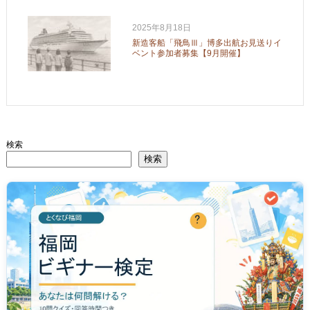
2025年8月18日
新造客船「飛鳥Ⅲ」博多出航お見送りイ
ベント参加者募集【9月開催】
検索
検索