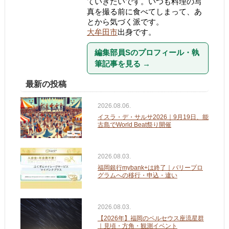
ていきたいです。いつも料理の写
真を撮る前に食べてしまって、あ
とから気づく派です。
大牟田市
出身です。
編集部員Sのプロフィール・執
筆記事を見る
→
最新の投稿
2026.08.06.
イスラ・デ・サルサ2026｜9月19日、能
古島でWorld Beat祭り開催
2026.08.03.
福岡銀行mybank+は終了｜バリープロ
グラムへの移行・申込・違い
2026.08.03.
【2026年】福岡のペルセウス座流星群
｜見頃・方角・観測イベント