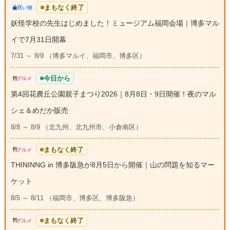
まもなく終了
買い物
妖怪学校の先生はじめました！ミュージアム福岡会場｜博多マル
イで7月31日開幕
7/31 ～ 8/9 （博多マルイ、福岡市、博多区）
今日から
グルメ
第4回花農丘公園親子まつり2026｜8月8日・9日開催！夜のマル
シェ＆めだか販売
8/8 ～ 8/9 （北九州、北九州市、小倉南区）
まもなく終了
グルメ
THININNG in 博多阪急が8月5日から開催｜山の問題を知るマー
ケット
8/5 ～ 8/11 （福岡市、博多区、博多阪急）
まもなく終了
グルメ