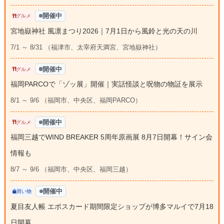
開催中
グルメ
宮地嶽神社 風凛まつり2026｜7月1日から風鈴と光の天の川
7/1 ～ 8/31 （福津市、太宰府天満宮、宮地嶽神社）
開催中
グルメ
福岡PARCOで「ゾッ展」開催｜実話怪談と呪物の物証を展示
8/1 ～ 9/6 （福岡市、中央区、福岡PARCO）
開催中
グルメ
福岡三越でWIND BREAKER 5周年原画展 8月7日開幕！サイン会
情報も
8/7 ～ 9/6 （福岡市、中央区、福岡三越）
開催中
買い物
夏目友人帳 エポスカード期間限定ショップが博多マルイで7月18
日開幕