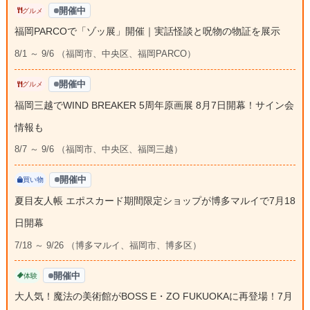
開催中
グルメ
福岡PARCOで「ゾッ展」開催｜実話怪談と呪物の物証を展示
8/1 ～ 9/6 （福岡市、中央区、福岡PARCO）
開催中
グルメ
福岡三越でWIND BREAKER 5周年原画展 8月7日開幕！サイン会
情報も
8/7 ～ 9/6 （福岡市、中央区、福岡三越）
開催中
買い物
夏目友人帳 エポスカード期間限定ショップが博多マルイで7月18
日開幕
7/18 ～ 9/26 （博多マルイ、福岡市、博多区）
開催中
体験
大人気！魔法の美術館がBOSS E・ZO FUKUOKAに再登場！7月