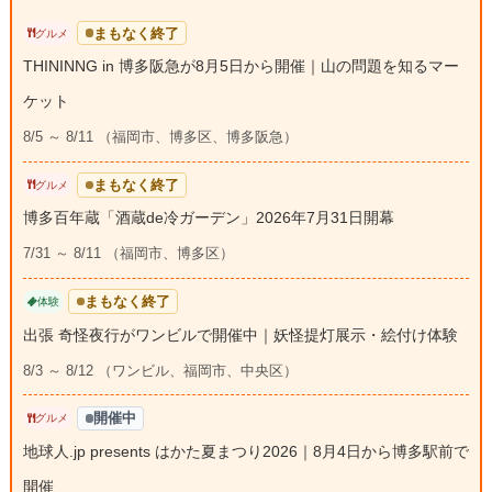
まもなく終了
グルメ
THININNG in 博多阪急が8月5日から開催｜山の問題を知るマー
ケット
8/5 ～ 8/11 （福岡市、博多区、博多阪急）
まもなく終了
グルメ
博多百年蔵「酒蔵de冷ガーデン」2026年7月31日開幕
7/31 ～ 8/11 （福岡市、博多区）
まもなく終了
体験
出張 奇怪夜行がワンビルで開催中｜妖怪提灯展示・絵付け体験
8/3 ～ 8/12 （ワンビル、福岡市、中央区）
開催中
グルメ
地球人.jp presents はかた夏まつり2026｜8月4日から博多駅前で
開催