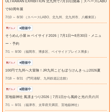
ULTRAMAN EXHIBITION 北九州で7月10日開幕｜スペースLABO
で60周年展
7/10 ～ 8/30 （スペースLABO、北九州、北九州市、八幡東区）
開催中
グルメ
そうめん小屋 in ベイサイド2026｜7月1日〜8月30日・メニュ
ー・予約
7/1 ～ 8/30 （福岡市、博多区、ベイサイドプレイス博多）
開催中
グルメ
100円で九州へ大冒険！JR九州こどもぼうけんきっぷ2026夏
7/18 ～ 8/31 （門司港駅、九州鉄道記念館）
開催中
グルメ
宮地嶽神社 風凛まつり2026｜7月1日から風鈴と光の天の川
7/1 ～ 8/31 （福津市、太宰府天満宮、宮地嶽神社）