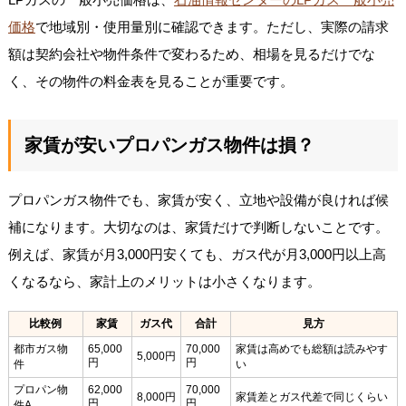
価格
で地域別・使用量別に確認できます。ただし、実際の請求
額は契約会社や物件条件で変わるため、相場を見るだけでな
く、その物件の料金表を見ることが重要です。
家賃が安いプロパンガス物件は損？
プロパンガス物件でも、家賃が安く、立地や設備が良ければ候
補になります。大切なのは、家賃だけで判断しないことです。
例えば、家賃が月3,000円安くても、ガス代が月3,000円以上高
くなるなら、家計上のメリットは小さくなります。
比較例
家賃
ガス代
合計
見方
都市ガス物
65,000
70,000
家賃は高めでも総額は読みやす
5,000円
円
円
件
い
プロパン物
62,000
70,000
8,000円
家賃差とガス代差で同じくらい
円
円
件A