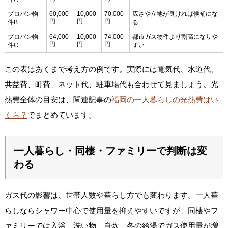
プロパン物
60,000
10,000
70,000
広さや立地が良ければ候補にな
円
円
円
件B
る
プロパン物
64,000
10,000
74,000
都市ガス物件より割高になりや
円
円
円
件C
すい
この表はあくまで考え方の例です。実際には電気代、水道代、
共益費、町費、ネット代、駐車場代も合わせて見ましょう。光
熱費全体の目安は、関連記事の
福岡の一人暮らしの光熱費はい
くら？
でまとめています。
一人暮らし・同棲・ファミリーで判断は変
わる
ガス代の影響は、世帯人数や暮らし方でも変わります。一人暮
らしならシャワー中心で使用量を抑えやすいですが、同棲やフ
ァミリーでは入浴、洗い物、自炊、冬の給湯でガス使用量が増