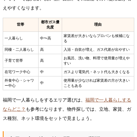
えやすくなります。
都市ガス優
世帯
理由
先度
家賃差が大きいならプロパンも候補にな
一人暮らし
中〜高
る
同棲・二人暮らし
高
入浴・自炊が増え、ガス代差が出やすい
お風呂、洗い物、料理で使用量が増えや
子育て世帯
高
すい
在宅ワーク中心
中
ガスより電気代・ネット代も大きくなる
外食中心・シャワ
使用量が少なければ家賃差の方が大きい
中
ー中心
こともある
福岡で一人暮らしをするエリア選びは、
福岡で一人暮らしする
ならどこ？
も参考になります。物件探しでは、立地、家賃、ガ
ス種別、ネット環境をセットで見ましょう。