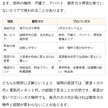
ます。郊外の物件、戸建て、アパート、都市ガス導管が来てい
ないエリアで使われることがあります。
項目
都市ガス
プロパンガス
供給方法
地下のガス導管
LPガスボンベなど
多いエリ
福岡市中心部、北九州など
郊外、戸建て、アパート、導管未
ア
都市部
整備エリア
料金の傾
比較しやすい
会社・物件で差が出やすい
向
賃貸での
入居者が自由に変えるのは
賃貸集合住宅では自由に変えにく
変更
難しい
い
確認ポイ
供給会社、料金プラン、原
基本料金、従量単価、設備費の扱
ント
料費調整
い、料金表
どちらが絶対に正解というより、福岡の賃貸では「家賃＋ガス
代＋電気代＋ネット代」の総額で見ることが大切です。家賃が
安いプロパンガス物件でも、毎月のガス代が高ければ都市ガス
物件と総額が変わらないことがあります。