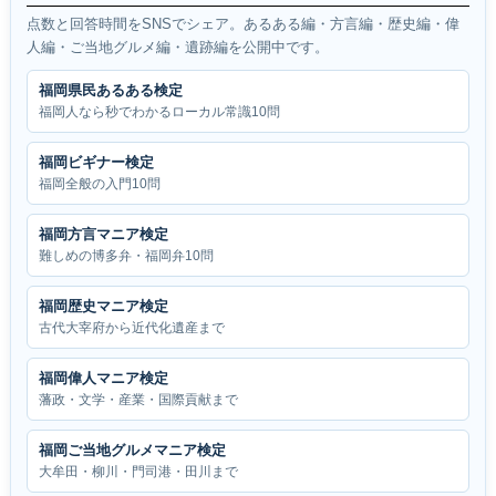
点数と回答時間をSNSでシェア。あるある編・方言編・歴史編・偉
人編・ご当地グルメ編・遺跡編を公開中です。
福岡県民あるある検定
福岡人なら秒でわかるローカル常識10問
福岡ビギナー検定
福岡全般の入門10問
福岡方言マニア検定
難しめの博多弁・福岡弁10問
福岡歴史マニア検定
古代大宰府から近代化遺産まで
福岡偉人マニア検定
藩政・文学・産業・国際貢献まで
福岡ご当地グルメマニア検定
大牟田・柳川・門司港・田川まで