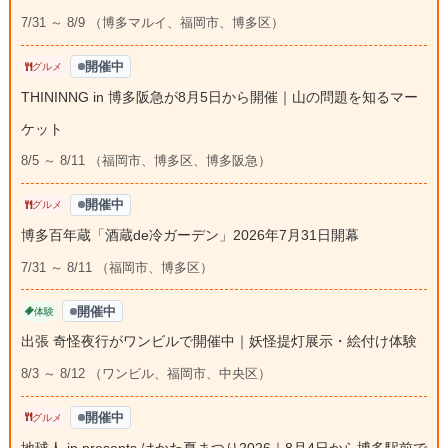
7/31 ～ 8/9 （博多マルイ、福岡市、博多区）
開催中
グルメ
THININNG in 博多阪急が8月5日から開催｜山の問題を知るマー
ケット
8/5 ～ 8/11 （福岡市、博多区、博多阪急）
開催中
グルメ
博多百年蔵「酒蔵de冷ガーデン」2026年7月31日開幕
7/31 ～ 8/11 （福岡市、博多区）
開催中
体験
出張 奇怪夜行がワンビルで開催中｜妖怪提灯展示・絵付け体験
8/3 ～ 8/12 （ワンビル、福岡市、中央区）
開催中
グルメ
地球人.jp presents はかた夏まつり2026｜8月4日から博多駅前で