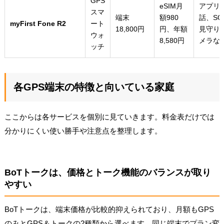
GPS
eSIM月
アプリ
スマ
端末
額980
話、SO
myFirst Fone R2
ート
18,800円
円、年額
見守り
ウォ
8,580円
メラな
ッチ
各GPS端末の特徴と向いている家庭
ここからは各サービスを個別に見ていきます。料金表だけでは
分かりにくい使い勝手や注意点を整理します。
BoTトークは、価格とトーク機能のバランスが取り
やすい
BoTトークは、端末価格が比較的抑えられており、月額もGPS
のみとGPS＆トークの2種類から選べます。同じ端末でプラン変