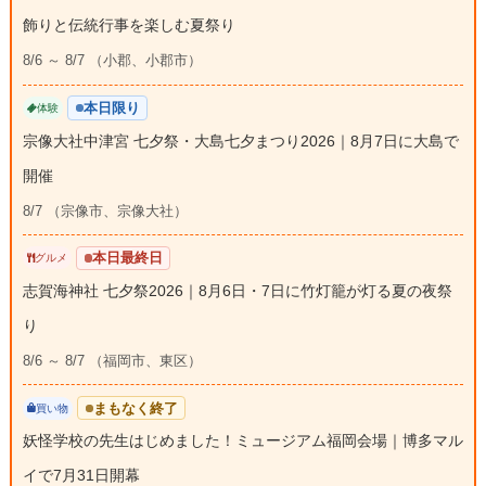
飾りと伝統行事を楽しむ夏祭り
8/6 ～ 8/7 （小郡、小郡市）
本日限り
体験
宗像大社中津宮 七夕祭・大島七夕まつり2026｜8月7日に大島で
開催
8/7 （宗像市、宗像大社）
本日最終日
グルメ
志賀海神社 七夕祭2026｜8月6日・7日に竹灯籠が灯る夏の夜祭
り
8/6 ～ 8/7 （福岡市、東区）
まもなく終了
買い物
妖怪学校の先生はじめました！ミュージアム福岡会場｜博多マル
イで7月31日開幕