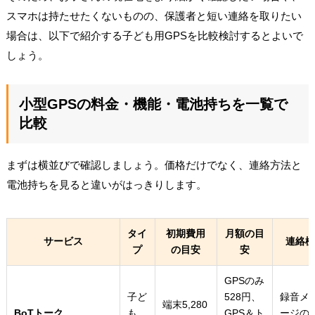
スマホは持たせたくないものの、保護者と短い連絡を取りたい
場合は、以下で紹介する子ども用GPSを比較検討するとよいで
しょう。
小型GPSの料金・機能・電池持ちを一覧で
比較
まずは横並びで確認しましょう。価格だけでなく、連絡方法と
電池持ちを見ると違いがはっきりします。
タイ
初期費用
月額の目
サービス
連絡
プ
の目安
安
GPSのみ
子ど
528円、
録音メ
端末5,280
BoTトーク
も
GPS＆ト
ージの