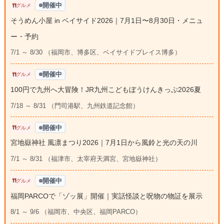
開催中
グルメ
そうめん小屋 in ベイサイド2026｜7月1日〜8月30日・メニュ
ー・予約
7/1 ～ 8/30 （福岡市、博多区、ベイサイドプレイス博多）
開催中
グルメ
100円で九州へ大冒険！JR九州こどもぼうけんきっぷ2026夏
7/18 ～ 8/31 （門司港駅、九州鉄道記念館）
開催中
グルメ
宮地嶽神社 風凛まつり2026｜7月1日から風鈴と光の天の川
7/1 ～ 8/31 （福津市、太宰府天満宮、宮地嶽神社）
開催中
グルメ
福岡PARCOで「ゾッ展」開催｜実話怪談と呪物の物証を展示
8/1 ～ 9/6 （福岡市、中央区、福岡PARCO）