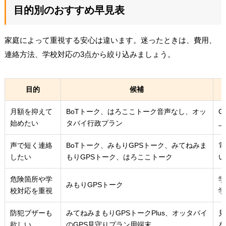
目的別のおすすめ早見表
家庭によって重視する安心は違います。迷ったときは、費用、
連絡方法、学校対応の3点から絞り込みましょう。
目的
候補
月額を抑えて
BoTトーク、はろここトーク音声なし、オッ
G
始めたい
タバイ行政プラン
上
声で短く連絡
BoTトーク、みもりGPSトーク、みてねみま
電
したい
もりGPSトーク、はろここトーク
い
危険箇所や学
学
みもりGPSトーク
校対応を重視
学
防犯ブザーも
みてねみまもりGPSトークPlus、オッタバイ
見
欲しい
のGPS見守りプラン用端末
を