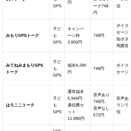
円
GPS
ーク748
信
円
ボイス
子ど
キャンペ
セージ
みもりGPSトーク
も
ーン時
748円
知ボタ
GPS
3,800円
周囲音
子ど
みてねみまもりGPS
端末4,280
ボイス
も
748円
トーク
円
セージ
GPS
通常端末
音声あり
子ど
5,940円、
音声あ
748円、
はろここトーク
も
通信費セ
ランで
音声なし
GPS
ット
信
572円
11,880円