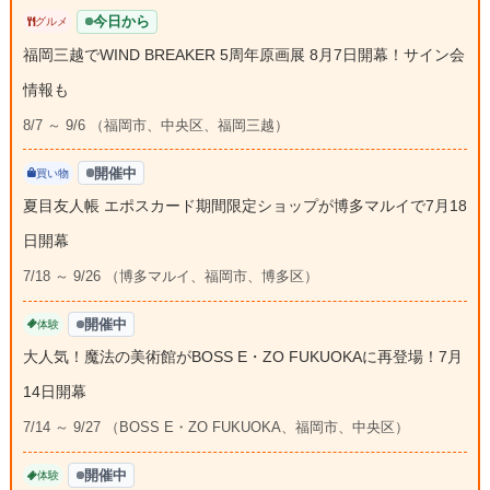
今日から
グルメ
福岡三越でWIND BREAKER 5周年原画展 8月7日開幕！サイン会
情報も
8/7 ～ 9/6 （福岡市、中央区、福岡三越）
開催中
買い物
夏目友人帳 エポスカード期間限定ショップが博多マルイで7月18
日開幕
7/18 ～ 9/26 （博多マルイ、福岡市、博多区）
開催中
体験
大人気！魔法の美術館がBOSS E・ZO FUKUOKAに再登場！7月
14日開幕
7/14 ～ 9/27 （BOSS E・ZO FUKUOKA、福岡市、中央区）
開催中
体験