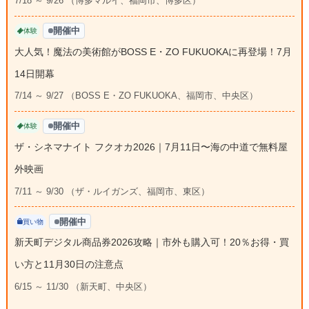
7/18 ～ 9/26 （博多マルイ、福岡市、博多区）
開催中
体験
大人気！魔法の美術館がBOSS E・ZO FUKUOKAに再登場！7月
14日開幕
7/14 ～ 9/27 （BOSS E・ZO FUKUOKA、福岡市、中央区）
開催中
体験
ザ・シネマナイト フクオカ2026｜7月11日〜海の中道で無料屋
外映画
7/11 ～ 9/30 （ザ・ルイガンズ、福岡市、東区）
開催中
買い物
新天町デジタル商品券2026攻略｜市外も購入可！20％お得・買
い方と11月30日の注意点
6/15 ～ 11/30 （新天町、中央区）