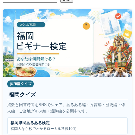
参加型クイズ
福岡クイズ
点数と回答時間をSNSでシェア。あるある編・方言編・歴史編・偉
人編・ご当地グルメ編・遺跡編を公開中です。
福岡県民あるある検定
福岡人なら秒でわかるローカル常識10問