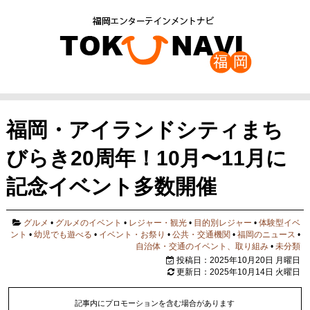
福岡・アイランドシティまち
びらき20周年！10月〜11月に
記念イベント多数開催
グルメ
•
グルメのイベント
•
レジャー・観光
•
目的別レジャー
•
体験型イベ
ント
•
幼児でも遊べる
•
イベント・お祭り
•
公共・交通機関
•
福岡のニュース
•
自治体・交通のイベント、取り組み
•
未分類
投稿日：2025年10月20日 月曜日
更新日：2025年10月14日 火曜日
記事内にプロモーションを含む場合があります