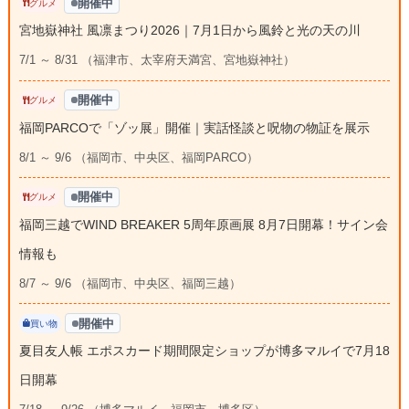
開催中
グルメ
宮地嶽神社 風凛まつり2026｜7月1日から風鈴と光の天の川
7/1 ～ 8/31 （福津市、太宰府天満宮、宮地嶽神社）
開催中
グルメ
福岡PARCOで「ゾッ展」開催｜実話怪談と呪物の物証を展示
8/1 ～ 9/6 （福岡市、中央区、福岡PARCO）
開催中
グルメ
福岡三越でWIND BREAKER 5周年原画展 8月7日開幕！サイン会
情報も
8/7 ～ 9/6 （福岡市、中央区、福岡三越）
開催中
買い物
夏目友人帳 エポスカード期間限定ショップが博多マルイで7月18
日開幕