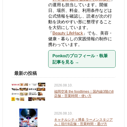
の運用も担当しています。開催
日、場所、料金、利用条件などは
公式情報を確認し、読者が次の行
動を決めやすい形に整理すること
を大切にしています。
「
Beauty LifeHack
」でも、美容・
健康・暮らしの実践情報の制作に
携わっています。
Ponkoのプロフィール・執筆
記事を見る
→
最新の投稿
2026.08.10.
福岡空港 the foodtimes｜国内線3階の8
店舗・営業時間・使い方
2026.08.10.
キャナルシティ博多 ラーメンスタジア
ム｜現行8店舗・営業時間・選び方