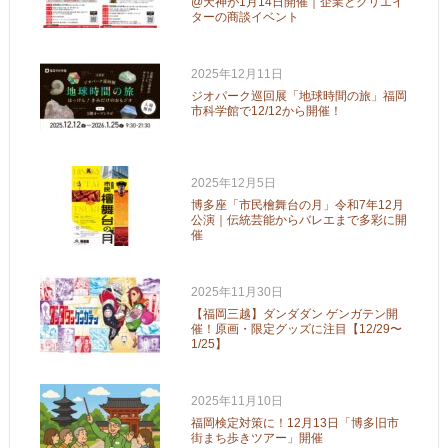
@天神が1月14日開催｜企業とクリエイ
ターの商談イベント
2025年12月11日
ジオパーク巡回展「地球時間の旅」福岡
市科学館で12/12から開催！
2025年12月5日
博多座「市民檜舞台の月」令和7年12月
公演｜伝統芸能からバレエまで多彩に開
催
2025年11月30日
【福岡三越】ダンダダン ゲンガテン開
催！原画・限定グッズに注目【12/29〜
1/25】
2025年11月10日
福岡検定対策に！12月13日「博多旧市
街まち歩きツアー」開催