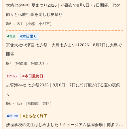
大崎七夕神社 夏まつり2026｜小郡市で8月6日・7日開催、七夕
飾りと伝統行事を楽しむ夏祭り
8/6 ～ 8/7 （小郡、小郡市）
本日限り
体験
宗像大社中津宮 七夕祭・大島七夕まつり2026｜8月7日に大島で
開催
8/7 （宗像市、宗像大社）
本日最終日
グルメ
志賀海神社 七夕祭2026｜8月6日・7日に竹灯籠が灯る夏の夜祭
り
8/6 ～ 8/7 （福岡市、東区）
まもなく終了
買い物
妖怪学校の先生はじめました！ミュージアム福岡会場｜博多マル