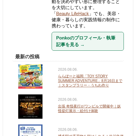
動を決めやすい形に整理すること
を大切にしています。
「
Beauty LifeHack
」でも、美容・
健康・暮らしの実践情報の制作に
携わっています。
Ponkoのプロフィール・執筆
記事を見る
→
最新の投稿
2026.08.06.
ららぽーと福岡「TOY STORY
SUMMER ADVENTURE」8月16日まで
｜スタンプラリー・うちわ作り
2026.08.06.
出張 奇怪夜行がワンビルで開催中｜妖
怪提灯展示・絵付け体験
2026.08.06.