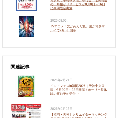
博多駅で手荷物を預けられる！佐川急便
の一時預かりサービスが8月8日～16日
に期間限定実施
2026.08.06.
TVアニメ「光が死んだ夏」展が博多マ
ルイで9月5日開幕
関連記事
2026年2月21日
インドフェスin福岡2026｜天神中央公
園で3月20日～22日開催！ホーリー祭体
験の事前予約受付中
2026年1月13日
【福岡・天神】クリエイターマッチング