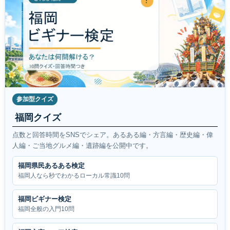
参加型クイズ
福岡クイズ
点数と回答時間をSNSでシェア。あるある編・方言編・歴史編・偉
人編・ご当地グルメ編・遺跡編を公開中です。
福岡県民あるある検定
福岡人なら秒でわかるローカル常識10問
福岡ビギナー検定
福岡全般の入門10問