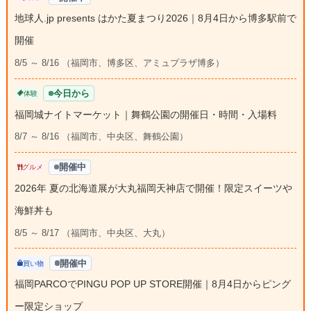
地球人.jp presents はかた夏まつり2026｜8月4日から博多駅前で
開催
8/5 ～ 8/16 （福岡市、博多区、アミュプラザ博多）
今日から
体験
福岡城ナイトマーケット｜舞鶴公園の開催日・時間・入場料
8/7 ～ 8/16 （福岡市、中央区、舞鶴公園）
開催中
グルメ
2026年 夏の北海道展が大丸福岡天神店で開催！限定スイーツや
海鮮丼も
8/5 ～ 8/17 （福岡市、中央区、大丸）
開催中
買い物
福岡PARCOでPINGU POP UP STORE開催｜8月4日からピング
ー限定ショップ