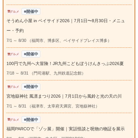
開催中
グルメ
そうめん小屋 in ベイサイド2026｜7月1日〜8月30日・メニュ
ー・予約
7/1 ～ 8/30 （福岡市、博多区、ベイサイドプレイス博多）
開催中
グルメ
100円で九州へ大冒険！JR九州こどもぼうけんきっぷ2026夏
7/18 ～ 8/31 （門司港駅、九州鉄道記念館）
開催中
グルメ
宮地嶽神社 風凛まつり2026｜7月1日から風鈴と光の天の川
7/1 ～ 8/31 （福津市、太宰府天満宮、宮地嶽神社）
開催中
グルメ
福岡PARCOで「ゾッ展」開催｜実話怪談と呪物の物証を展示