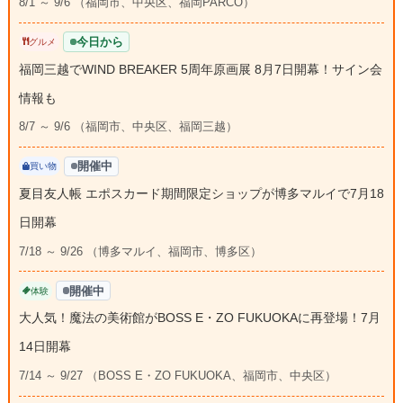
8/1 ～ 9/6 （福岡市、中央区、福岡PARCO）
今日から
グルメ
福岡三越でWIND BREAKER 5周年原画展 8月7日開幕！サイン会
情報も
8/7 ～ 9/6 （福岡市、中央区、福岡三越）
開催中
買い物
夏目友人帳 エポスカード期間限定ショップが博多マルイで7月18
日開幕
7/18 ～ 9/26 （博多マルイ、福岡市、博多区）
開催中
体験
大人気！魔法の美術館がBOSS E・ZO FUKUOKAに再登場！7月
14日開幕
7/14 ～ 9/27 （BOSS E・ZO FUKUOKA、福岡市、中央区）