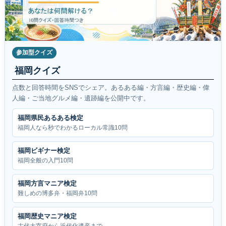
参加型クイズ
福岡クイズ
点数と回答時間をSNSでシェア。あるある編・方言編・歴史編・偉
人編・ご当地グルメ編・遺跡編を公開中です。
福岡県民あるある検定
福岡人なら秒でわかるローカル常識10問
福岡ビギナー検定
福岡全般の入門10問
福岡方言マニア検定
難しめの博多弁・福岡弁10問
福岡歴史マニア検定
古代大宰府から近代化遺産まで