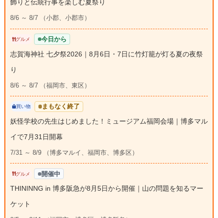
飾りと伝統行事を楽しむ夏祭り
8/6 ～ 8/7 （小郡、小郡市）
今日から
グルメ
志賀海神社 七夕祭2026｜8月6日・7日に竹灯籠が灯る夏の夜祭
り
8/6 ～ 8/7 （福岡市、東区）
まもなく終了
買い物
妖怪学校の先生はじめました！ミュージアム福岡会場｜博多マル
イで7月31日開幕
7/31 ～ 8/9 （博多マルイ、福岡市、博多区）
開催中
グルメ
THININNG in 博多阪急が8月5日から開催｜山の問題を知るマー
ケット