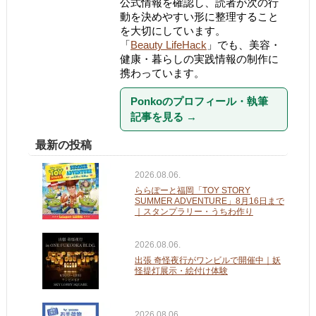
公式情報を確認し、読者が次の行
動を決めやすい形に整理すること
を大切にしています。
「
Beauty LifeHack
」でも、美容・
健康・暮らしの実践情報の制作に
携わっています。
Ponkoのプロフィール・執筆
記事を見る
→
最新の投稿
2026.08.06.
ららぽーと福岡「TOY STORY
SUMMER ADVENTURE」8月16日まで
｜スタンプラリー・うちわ作り
2026.08.06.
出張 奇怪夜行がワンビルで開催中｜妖
怪提灯展示・絵付け体験
2026.08.06.