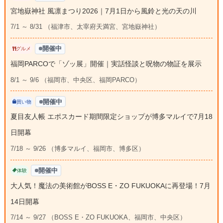
宮地嶽神社 風凛まつり2026｜7月1日から風鈴と光の天の川
7/1 ～ 8/31 （福津市、太宰府天満宮、宮地嶽神社）
開催中
グルメ
福岡PARCOで「ゾッ展」開催｜実話怪談と呪物の物証を展示
8/1 ～ 9/6 （福岡市、中央区、福岡PARCO）
開催中
買い物
夏目友人帳 エポスカード期間限定ショップが博多マルイで7月18
日開幕
7/18 ～ 9/26 （博多マルイ、福岡市、博多区）
開催中
体験
大人気！魔法の美術館がBOSS E・ZO FUKUOKAに再登場！7月
14日開幕
7/14 ～ 9/27 （BOSS E・ZO FUKUOKA、福岡市、中央区）