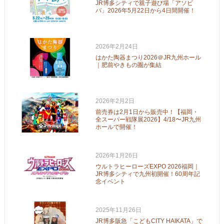
JR博多シティで親子遊び場「アソビ
バ」2026年5月22日から4日間開催！
2026年2月24日
はかた陶器まつり2026＠JR九州ホール
｜肥前やきもの圏が集結
2026年2月2日
前売券は2月1日から販売中！【福岡・
全スーパー戦隊展2026】4/18〜JR九州
ホールで開催！
2026年1月26日
ウルトラヒーローズEXPO 2026福岡｜
JR博多シティで九州初開催！60周年記
念イベント
2025年11月26日
JR博多阪急「こどもCITY HAIKATA」で