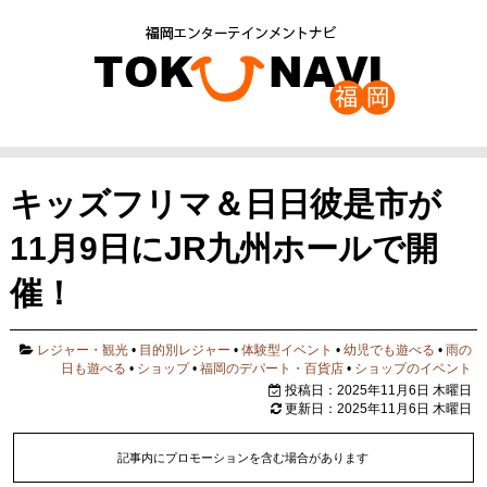
キッズフリマ＆日日彼是市が
11月9日にJR九州ホールで開
催！
レジャー・観光
•
目的別レジャー
•
体験型イベント
•
幼児でも遊べる
•
雨の
日も遊べる
•
ショップ
•
福岡のデパート・百貨店
•
ショップのイベント
投稿日：2025年11月6日 木曜日
更新日：2025年11月6日 木曜日
記事内にプロモーションを含む場合があります