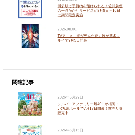
博多駅で手荷物を預けられる！佐川急便
の一時預かりサービスが8月8日～16日
に期間限定実施
2026.08.06.
TVアニメ「光が死んだ夏」展が博多マ
ルイで9月5日開幕
関連記事
2026年5月29日
シルバニアファミリー展40thが福岡・
JR九州ホールで7月17日開幕！前売り券
販売中
2026年5月15日