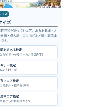
クイズ
クイズ
回答時間をSNSでシェア。あるある編・方
歴史編・偉人編・ご当地グルメ編・遺跡編
中です。
県民あるある検定
なら秒でわかるローカル常識10問
ビギナー検定
般の入門10問
方言マニア検定
の博多弁・福岡弁10問
歴史マニア検定
宰府から近代化遺産まで