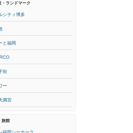
設・ランドマーク
ルシティ博多
急
ーと福岡
RCO
下街
ワー
天満宮
・旅館
ン福岡シーホーク