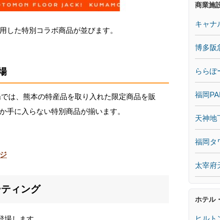
商業施
キャナ
用した特別コラボ商品が並びます。
博多阪
ららぽ
場
福岡PA
場では、熊本の特産品を取り入れた限定商品を販
か手に入らない特別商品が揃います。
天神地
福岡タ
ジ
太宰府
ーティング
ホテル
ヒルト
登場します。