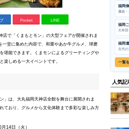
福岡
藩政・
ブ
Pocket
LINE
福岡
大牟田
岡天神店で「くまもとモン」の大型フェアが開催されま
福岡
”を一堂に集めた内容で、和栗やあか牛グルメ、球磨
古代の
を堪能できます。くまモンによるグリーティングや
と楽しめる一大イベントです。
一覧
人気記
ン」は、大丸福岡天神店全館を舞台に展開されま
れており、グルメから文化体験まで多彩な楽しみ方
0月14日（火）