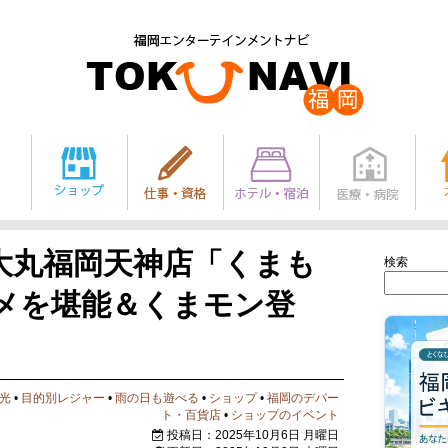
日～大丸福岡天神店「くまも
検索
メを堪能＆くまモン登
光
•
目的別レジャー
•
雨の日も遊べる
•
ショップ
•
福岡のデパー
ト・百貨店
•
ショップのイベント
投稿日：2025年10月6日 月曜日