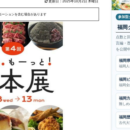
更新日：2025年10月2日 木曜日
モーションを含む場合があります
参加型
福岡
点数と
言編・
を公開
福岡
福岡人
福岡
福岡全
福岡
難しめ
福岡
古代大