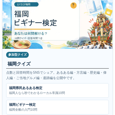
参加型クイズ
福岡クイズ
点数と回答時間をSNSでシェア。あるある編・方言編・歴史編・偉
人編・ご当地グルメ編・遺跡編を公開中です。
福岡県民あるある検定
福岡人なら秒でわかるローカル常識10問
福岡ビギナー検定
福岡全般の入門10問