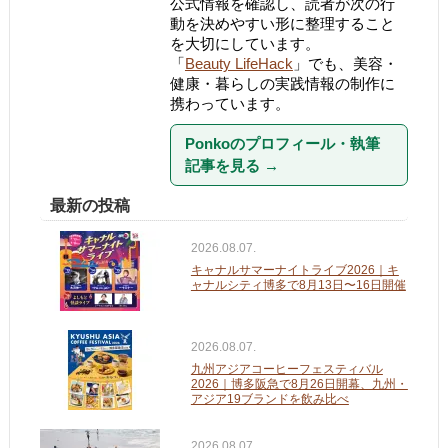
公式情報を確認し、読者が次の行
動を決めやすい形に整理すること
を大切にしています。
「
Beauty LifeHack
」でも、美容・
健康・暮らしの実践情報の制作に
携わっています。
Ponkoのプロフィール・執筆
記事を見る
→
最新の投稿
2026.08.07.
キャナルサマーナイトライブ2026｜キ
ャナルシティ博多で8月13日〜16日開催
2026.08.07.
九州アジアコーヒーフェスティバル
2026｜博多阪急で8月26日開幕、九州・
アジア19ブランドを飲み比べ
2026.08.07.