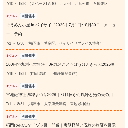
7/10 ～ 8/30 （スペースLABO、北九州、北九州市、八幡東区）
開催中
グルメ
そうめん小屋 in ベイサイド2026｜7月1日〜8月30日・メニュ
ー・予約
7/1 ～ 8/30 （福岡市、博多区、ベイサイドプレイス博多）
開催中
グルメ
100円で九州へ大冒険！JR九州こどもぼうけんきっぷ2026夏
7/18 ～ 8/31 （門司港駅、九州鉄道記念館）
開催中
グルメ
宮地嶽神社 風凛まつり2026｜7月1日から風鈴と光の天の川
7/1 ～ 8/31 （福津市、太宰府天満宮、宮地嶽神社）
開催中
グルメ
福岡PARCOで「ゾッ展」開催｜実話怪談と呪物の物証を展示