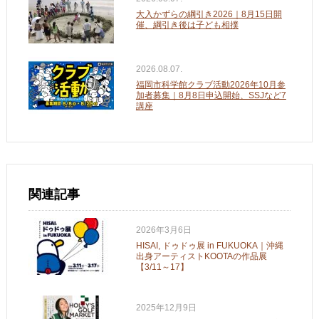
大入かずらの綱引き2026｜8月15日開
催、綱引き後は子ども相撲
2026.08.07.
福岡市科学館クラブ活動2026年10月参
加者募集｜8月8日申込開始、SSJなど7
講座
関連記事
2026年3月6日
HISAI, ドゥドゥ展 in FUKUOKA｜沖縄
出身アーティストKOOTAの作品展
【3/11～17】
2025年12月9日