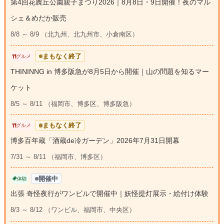
第4回花農丘公園親子まつり2026｜8月8日・9日開催！夜のマル
シェ＆めだか販売
8/8 ～ 8/9 （北九州、北九州市、小倉南区）
まもなく終了
グルメ
THININNG in 博多阪急が8月5日から開催｜山の問題を知るマー
ケット
8/5 ～ 8/11 （福岡市、博多区、博多阪急）
まもなく終了
グルメ
博多百年蔵「酒蔵de冷ガーデン」2026年7月31日開幕
7/31 ～ 8/11 （福岡市、博多区）
開催中
体験
出張 奇怪夜行がワンビルで開催中｜妖怪提灯展示・絵付け体験
8/3 ～ 8/12 （ワンビル、福岡市、中央区）