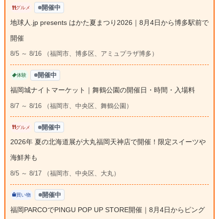
開催中
グルメ
地球人.jp presents はかた夏まつり2026｜8月4日から博多駅前で
開催
8/5 ～ 8/16 （福岡市、博多区、アミュプラザ博多）
開催中
体験
福岡城ナイトマーケット｜舞鶴公園の開催日・時間・入場料
8/7 ～ 8/16 （福岡市、中央区、舞鶴公園）
開催中
グルメ
2026年 夏の北海道展が大丸福岡天神店で開催！限定スイーツや
海鮮丼も
8/5 ～ 8/17 （福岡市、中央区、大丸）
開催中
買い物
福岡PARCOでPINGU POP UP STORE開催｜8月4日からピング