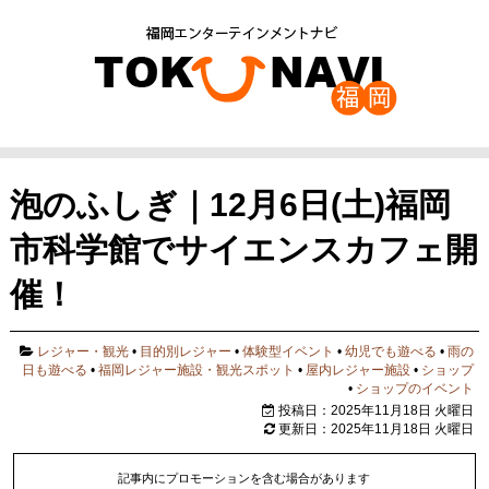
泡のふしぎ｜12月6日(土)福岡
市科学館でサイエンスカフェ開
催！
レジャー・観光
•
目的別レジャー
•
体験型イベント
•
幼児でも遊べる
•
雨の
日も遊べる
•
福岡レジャー施設・観光スポット
•
屋内レジャー施設
•
ショップ
•
ショップのイベント
投稿日：2025年11月18日 火曜日
更新日：2025年11月18日 火曜日
記事内にプロモーションを含む場合があります