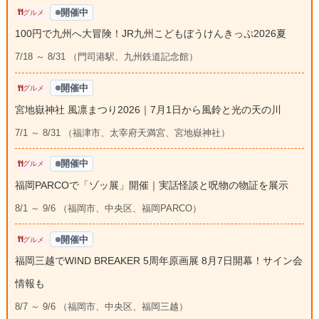
開催中
グルメ
100円で九州へ大冒険！JR九州こどもぼうけんきっぷ2026夏
7/18 ～ 8/31 （門司港駅、九州鉄道記念館）
開催中
グルメ
宮地嶽神社 風凛まつり2026｜7月1日から風鈴と光の天の川
7/1 ～ 8/31 （福津市、太宰府天満宮、宮地嶽神社）
開催中
グルメ
福岡PARCOで「ゾッ展」開催｜実話怪談と呪物の物証を展示
8/1 ～ 9/6 （福岡市、中央区、福岡PARCO）
開催中
グルメ
福岡三越でWIND BREAKER 5周年原画展 8月7日開幕！サイン会
情報も
8/7 ～ 9/6 （福岡市、中央区、福岡三越）