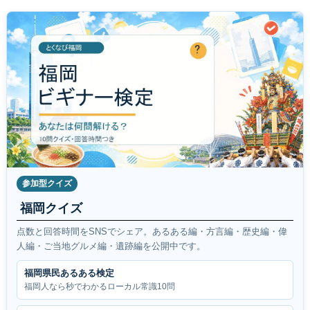
参加型クイズ
福岡クイズ
点数と回答時間をSNSでシェア。あるある編・方言編・歴史編・偉
人編・ご当地グルメ編・遺跡編を公開中です。
福岡県民あるある検定
福岡人なら秒でわかるローカル常識10問