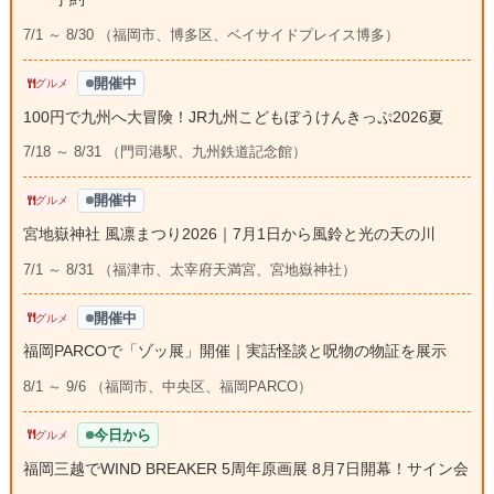
7/1 ～ 8/30 （福岡市、博多区、ベイサイドプレイス博多）
開催中
グルメ
100円で九州へ大冒険！JR九州こどもぼうけんきっぷ2026夏
7/18 ～ 8/31 （門司港駅、九州鉄道記念館）
開催中
グルメ
宮地嶽神社 風凛まつり2026｜7月1日から風鈴と光の天の川
7/1 ～ 8/31 （福津市、太宰府天満宮、宮地嶽神社）
開催中
グルメ
福岡PARCOで「ゾッ展」開催｜実話怪談と呪物の物証を展示
8/1 ～ 9/6 （福岡市、中央区、福岡PARCO）
今日から
グルメ
福岡三越でWIND BREAKER 5周年原画展 8月7日開幕！サイン会