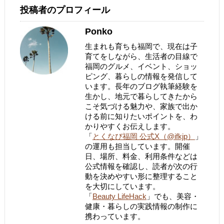
投稿者のプロフィール
Ponko
生まれも育ちも福岡で、現在は子
育てをしながら、生活者の目線で
福岡のグルメ、イベント、ショッ
ピング、暮らしの情報を発信して
います。長年のブログ執筆経験を
生かし、地元で暮らしてきたから
こそ気づける魅力や、家族で出か
ける前に知りたいポイントを、わ
かりやすくお伝えします。
「
とくなび福岡 公式X（@ifkjp）
」
の運用も担当しています。開催
日、場所、料金、利用条件などは
公式情報を確認し、読者が次の行
動を決めやすい形に整理すること
を大切にしています。
「
Beauty LifeHack
」でも、美容・
健康・暮らしの実践情報の制作に
携わっています。