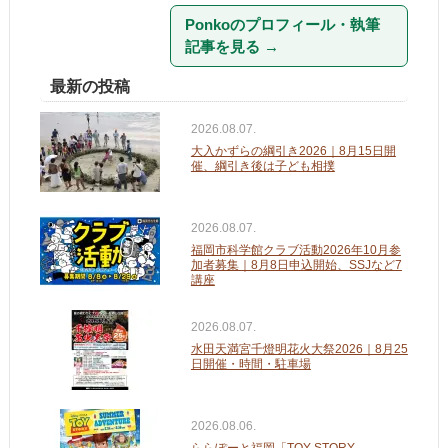
Ponkoのプロフィール・執筆
記事を見る
→
最新の投稿
2026.08.07.
大入かずらの綱引き2026｜8月15日開
催、綱引き後は子ども相撲
2026.08.07.
福岡市科学館クラブ活動2026年10月参
加者募集｜8月8日申込開始、SSJなど7
講座
2026.08.07.
水田天満宮千燈明花火大祭2026｜8月25
日開催・時間・駐車場
2026.08.06.
ららぽーと福岡「TOY STORY