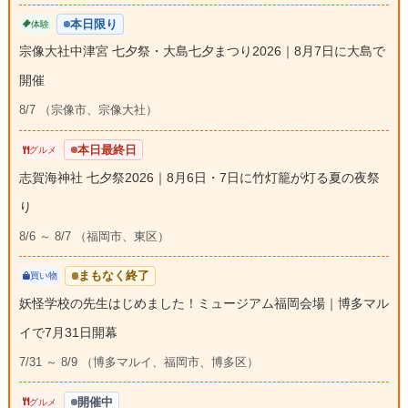
本日限り
体験
宗像大社中津宮 七夕祭・大島七夕まつり2026｜8月7日に大島で
開催
8/7 （宗像市、宗像大社）
本日最終日
グルメ
志賀海神社 七夕祭2026｜8月6日・7日に竹灯籠が灯る夏の夜祭
り
8/6 ～ 8/7 （福岡市、東区）
まもなく終了
買い物
妖怪学校の先生はじめました！ミュージアム福岡会場｜博多マル
イで7月31日開幕
7/31 ～ 8/9 （博多マルイ、福岡市、博多区）
開催中
グルメ