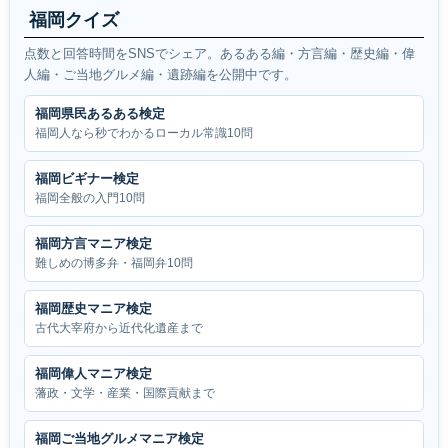
福岡クイズ
点数と回答時間をSNSでシェア。あるある編・方言編・歴史編・偉
人編・ご当地グルメ編・遺跡編を公開中です。
福岡県民あるある検定
福岡人なら秒でわかるローカル常識10問
福岡ビギナー検定
福岡全般の入門10問
福岡方言マニア検定
難しめの博多弁・福岡弁10問
福岡歴史マニア検定
古代大宰府から近代化遺産まで
福岡偉人マニア検定
藩政・文学・産業・国際貢献まで
福岡ご当地グルメマニア検定