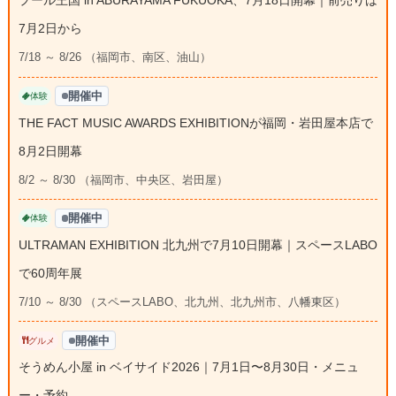
プール王国 in ABURAYAMA FUKUOKA、7月18日開幕｜前売りは
7月2日から
7/18 ～ 8/26 （福岡市、南区、油山）
開催中
体験
THE FACT MUSIC AWARDS EXHIBITIONが福岡・岩田屋本店で
8月2日開幕
8/2 ～ 8/30 （福岡市、中央区、岩田屋）
開催中
体験
ULTRAMAN EXHIBITION 北九州で7月10日開幕｜スペースLABO
で60周年展
7/10 ～ 8/30 （スペースLABO、北九州、北九州市、八幡東区）
開催中
グルメ
そうめん小屋 in ベイサイド2026｜7月1日〜8月30日・メニュ
ー・予約