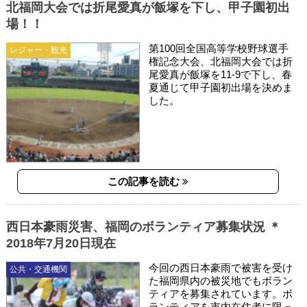
北福岡大会では折尾愛真が飯塚を下し、甲子園初出
場！！
第100回全国高等学校野球選手
レジャー・観光
権記念大会、北福岡大会では折
尾愛真が飯塚を11-9で下し、春
夏通じて甲子園初出場を決めま
した。
この記事を読む
西日本豪雨災害、福岡のボランティア募集状況 ＊
2018年7月20日現在
今回の西日本豪雨で被害を受け
公共・交通機関
た福岡県内の被災地でもボラン
ティアを募集されています。ボ
ランティアを市内在住者に限っ