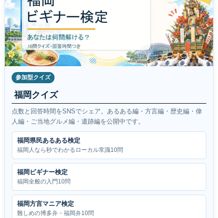
参加型クイズ
福岡クイズ
点数と回答時間をSNSでシェア。あるある編・方言編・歴史編・偉
人編・ご当地グルメ編・遺跡編を公開中です。
福岡県民あるある検定
福岡人なら秒でわかるローカル常識10問
福岡ビギナー検定
福岡全般の入門10問
福岡方言マニア検定
難しめの博多弁・福岡弁10問