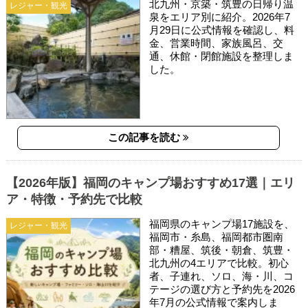
北九州・京築・筑豊の日帰り温
レジャー・観光
泉をエリア別に紹介。2026年7
月29日に公式情報を確認し、料
金、営業時間、家族風呂、交
通、休館・閉館施設を整理しま
した。
この記事を読む
【2026年版】福岡のキャンプ場おすすめ17選｜エリ
ア・特徴・予約先で比較
福岡県のキャンプ場17施設を、
レジャー・観光
福岡市・糸島、福岡都市圏南
部・糟屋、筑後・朝倉、筑豊・
北九州の4エリアで比較。初心
者、子連れ、ソロ、海・川、コ
テージの選び方と予約先を2026
年7月の公式情報で案内しま