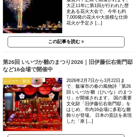
大正11年に第1回が行われた歴
史ある花火大会で、今年も約
7,000発の花火や大規模な仕掛
花火が予定さ […]
この記事を読む
第26回 いいづか雛のまつり2026｜旧伊藤伝右衛門邸
など16会場で開催中
2026年2月7日から3月22日ま
レジャー・観光
で、飯塚市の春の風物詩「第26
回 いいづか雛（ひいな）のまつ
り」が開催されます。 国の重要
文化財「旧伊藤伝右衛門邸」を
はじめ、市内16会場に多彩な雛
飾りが登場。 日本の昔話を表現
した「座 […]