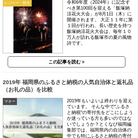
令和6年度（2024年）に記念す
レジャー・観光
べき第100回を迎える「飯塚納
涼花火大会」が8月1日（木）に
開催されます。 大正１１年に第
１回が行われ、長い歴史を持つ
飯塚納涼花火大会は、毎年１０
万人が訪れる飯塚市の夏の風物
詩です。
この記事を読む
2019年 福岡県のふるさと納税の人気自治体と返礼品
（お礼の品）を比較
2019年もいよいよ終わりを迎え
マネー
ています。 そんな中で“ふるさ
と納税”の寄付先をどこにしよう
か迷っている方も多いのではな
いでしょうか？とくなび福岡編
集部では、福岡県内の自治体の
中でも特にふるさと納税の寄付