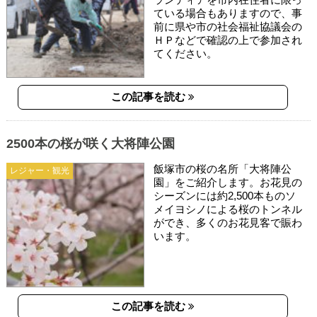
ている場合もありますので、事
前に県や市の社会福祉協議会の
ＨＰなどで確認の上で参加され
てください。
この記事を読む
2500本の桜が咲く大将陣公園
飯塚市の桜の名所「大将陣公
レジャー・観光
園」をご紹介します。お花見の
シーズンには約2,500本ものソ
メイヨシノによる桜のトンネル
ができ、多くのお花見客で賑わ
います。
この記事を読む