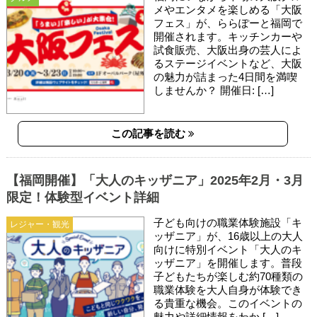
メやエンタメを楽しめる「大阪
フェス」が、ららぽーと福岡で
開催されます。キッチンカーや
試食販売、大阪出身の芸人によ
るステージイベントなど、大阪
の魅力が詰まった4日間を満喫
しませんか？ 開催日: […]
この記事を読む
【福岡開催】「大人のキッザニア」2025年2月・3月
限定！体験型イベント詳細
子ども向けの職業体験施設「キ
レジャー・観光
ッザニア」が、16歳以上の大人
向けに特別イベント「大人のキ
ッザニア」を開催します。普段
子どもたちが楽しむ約70種類の
職業体験を大人自身が体験でき
る貴重な機会。このイベントの
魅力や詳細情報をわか […]