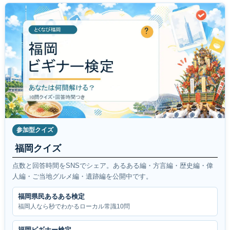
参加型クイズ
福岡クイズ
点数と回答時間をSNSでシェア。あるある編・方言編・歴史編・偉
人編・ご当地グルメ編・遺跡編を公開中です。
福岡県民あるある検定
福岡人なら秒でわかるローカル常識10問
福岡ビギナー検定