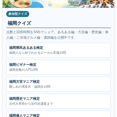
参加型クイズ
福岡クイズ
点数と回答時間をSNSでシェア。あるある編・方言編・歴史編・偉
人編・ご当地グルメ編・遺跡編を公開中です。
福岡県民あるある検定
福岡人なら秒でわかるローカル常識10問
福岡ビギナー検定
福岡全般の入門10問
福岡方言マニア検定
難しめの博多弁・福岡弁10問
福岡歴史マニア検定
古代大宰府から近代化遺産まで
福岡偉人マニア検定