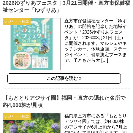
2026ゆずりあフェスタ｜3月21日開催・直方市保健福
祉センター「ゆずりあ」
直方市保健福祉センター「ゆず
レジャー・観光
りあ」の開館を記念した地域イ
ベント「2026ゆずりあフェス
タ」が、2026年3月21日（土）
に開催されます。マルシェやキ
ッチンカー、体験企画、ステー
ジイベント、健康測定ブースま
で、子どもから大 […]
この記事を読む
【もととりアジサイ園】福岡・直方の隠れた名所で
約4,000株が見頃
福岡県直方市にある「もととり
レジャー・観光
アジサイ園」では、約4,000株
のアジサイが6月上旬から7月上
旬にかけて見頃を迎えます。地