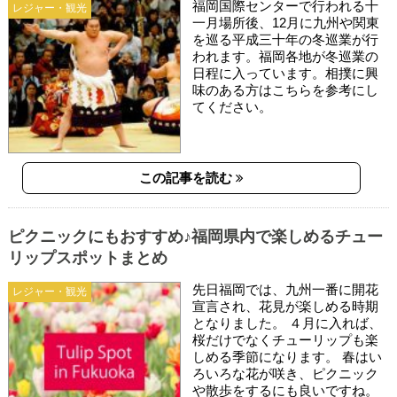
福岡国際センターで行われる十
レジャー・観光
一月場所後、12月に九州や関東
を巡る平成三十年の冬巡業が行
われます。福岡各地が冬巡業の
日程に入っています。相撲に興
味のある方はこちらを参考にし
てください。
この記事を読む
ピクニックにもおすすめ♪福岡県内で楽しめるチュー
リップスポットまとめ
先日福岡では、九州一番に開花
レジャー・観光
宣言され、花見が楽しめる時期
となりました。 ４月に入れば、
桜だけでなくチューリップも楽
しめる季節になります。 春はい
ろいろな花が咲き、ピクニック
や散歩をするにも良いですね。