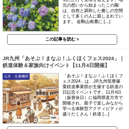
元の想いから始まったこの園
は、自然と調和した癒しの空間
として多くの人に親しまれてい
ます。 金剛山南麓に […]
この記事を読む
JR九州「あそぶ！まなぶ！ふくほくフェス2024」｜
鉄道体験＆家族向けイベント【11月4日開催】
「あそぶ！まなぶ！ふくほくフ
公共・交通機関
ェス2024」は、JR九州筑豊篠
栗鉄道事業部が主催する鉄道の
日記念イベントです。11月4日
（振替休日）に福岡県直方市で
開催され、親子で楽しみながら
学べる体験型アクティビティが
盛りだくさん！鉄道 […]