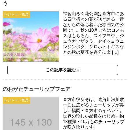
う
福智山ろく花公園は直方市にあ
レジャー・観光
る四季折々の花が咲き誇る、昔
ながらの落ち着いた雰囲気の公
園です。秋の10月ごろはコスモ
スはもちろん、スイフヨウ、ジ
ュウガツザクラ、セイッヨウニ
ンジンボク、シロホトトギスな
どの秋の草花を存分に楽 […]
この記事を読む
のおがたチューリップフェア
直方市役所そば、遠賀川河川敷
レジャー・観光
一面に広がるチューリップが美
しい福岡・直方市のイベント。
世界の珍しい品種をはじめ、約
18種類・10万ものチューリップ
が咲き誇ります。