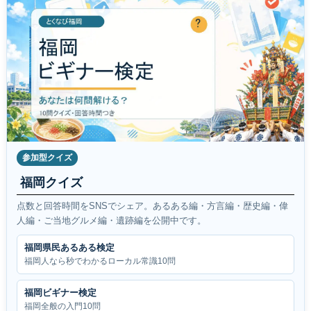
参加型クイズ
福岡クイズ
点数と回答時間をSNSでシェア。あるある編・方言編・歴史編・偉
人編・ご当地グルメ編・遺跡編を公開中です。
福岡県民あるある検定
福岡人なら秒でわかるローカル常識10問
福岡ビギナー検定
福岡全般の入門10問