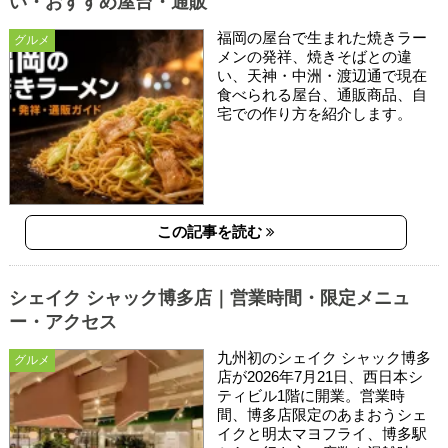
い・おすすめ屋台・通販
福岡の屋台で生まれた焼きラー
グルメ
メンの発祥、焼きそばとの違
い、天神・中洲・渡辺通で現在
食べられる屋台、通販商品、自
宅での作り方を紹介します。
この記事を読む
シェイク シャック博多店｜営業時間・限定メニュ
ー・アクセス
九州初のシェイク シャック博多
グルメ
店が2026年7月21日、西日本シ
ティビル1階に開業。営業時
間、博多店限定のあまおうシェ
イクと明太マヨフライ、博多駅