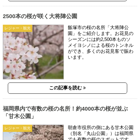
2500本の桜が咲く大将陣公園
飯塚市の桜の名所「大将陣公
レジャー・観光
園」をご紹介します。お花見の
シーズンには約2,500本ものソ
メイヨシノによる桜のトンネル
ができ、多くのお花見客で賑わ
います。
この記事を読む
福岡県内で有数の桜の名所！約4000本の桜が並ぶ
「甘木公園」
朝倉市役所の側にある甘木公園
レジャー・観光
（別名「丸山公園」）は福岡県
でも有数の桜のスポットです。