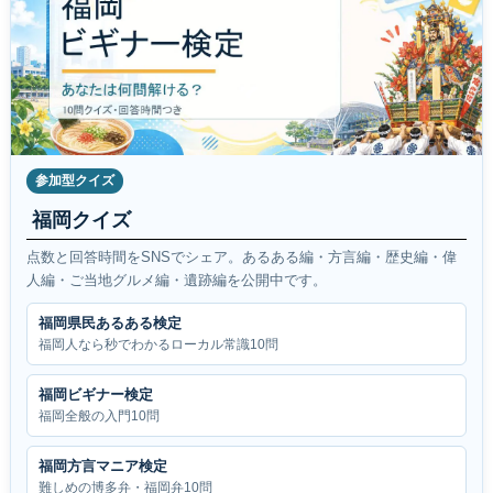
参加型クイズ
福岡クイズ
点数と回答時間をSNSでシェア。あるある編・方言編・歴史編・偉
人編・ご当地グルメ編・遺跡編を公開中です。
福岡県民あるある検定
福岡人なら秒でわかるローカル常識10問
福岡ビギナー検定
福岡全般の入門10問
福岡方言マニア検定
難しめの博多弁・福岡弁10問