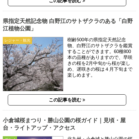
この記事を読む
県指定天然記念物 白野江のサトザクラのある「白野
江植物公園」
樹齢500年の県指定天然記念
レジャー・観光
物、白野江のサトザクラを鑑賞
することができます。60種800
本の品種がありますので、早咲
きの桜を2月中旬から桜が楽し
め、遅咲きの桜は４月下旬まで
楽しめます。
この記事を読む
小倉城桜まつり・勝山公園の桜ガイド｜見頃・屋
台・ライトアップ・アクセス
北九州・小倉城と勝山公園の桜