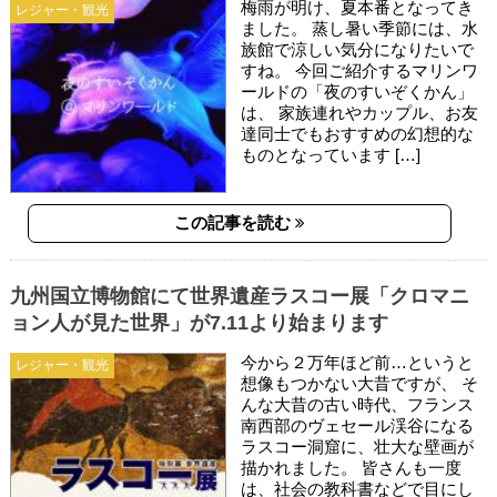
梅雨が明け、夏本番となってき
レジャー・観光
ました。 蒸し暑い季節には、水
族館で涼しい気分になりたいで
すね。 今回ご紹介するマリンワ
ールドの「夜のすいぞくかん」
は、 家族連れやカップル、お友
達同士でもおすすめの幻想的な
ものとなっています […]
この記事を読む
九州国立博物館にて世界遺産ラスコー展「クロマニ
ョン人が見た世界」が7.11より始まります
今から２万年ほど前…というと
レジャー・観光
想像もつかない大昔ですが、 そ
んな大昔の古い時代、フランス
南西部のヴェセール渓谷になる
ラスコー洞窟に、壮大な壁画が
描かれました。 皆さんも一度
は、社会の教科書などで目にし