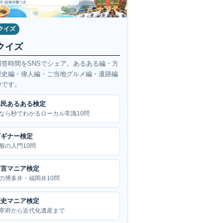
クイズ
クイズ
回答時間をSNSでシェア。あるある編・方
歴史編・偉人編・ご当地グルメ編・遺跡編
中です。
県民あるある検定
なら秒でわかるローカル常識10問
ビギナー検定
般の入門10問
方言マニア検定
の博多弁・福岡弁10問
歴史マニア検定
宰府から近代化遺産まで