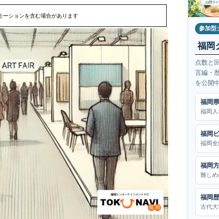
モーションを含む場合があります
参加型
福岡
点数と
言編・
を公開
福岡
福岡人
福岡
福岡全
福岡
難しめ
福岡
古代大