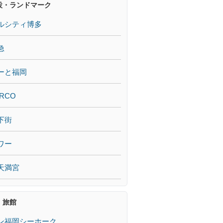
設・ランドマーク
ルシティ博多
急
ーと福岡
RCO
下街
ワー
天満宮
・旅館
ン福岡シーホーク