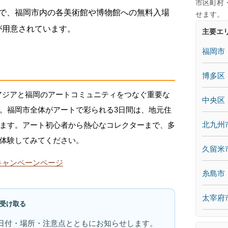
市区町村
とで、福岡市内の各美術館や博物館への無料入場
せます。
が用意されています。
主要エ
福岡市
博多区
2024は、アジアと福岡のアートコミュニティをつなぐ重要な
中央区
。福岡市全体がアートで彩られる3日間は、地元住
北九州
ます。アート初心者から熱心なコレクターまで、多
体験してみてください。
久留米
24公式キャンペーンページ
糸島市
太宰府
受け取る
日付・場所・注意点とともにお知らせします。