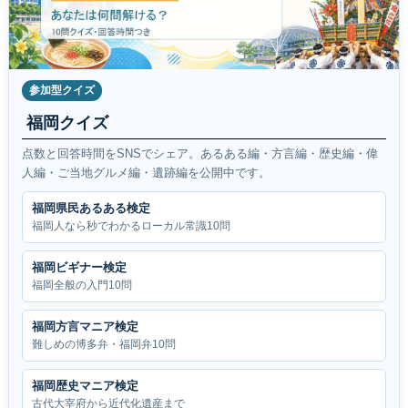
参加型クイズ
福岡クイズ
点数と回答時間をSNSでシェア。あるある編・方言編・歴史編・偉
人編・ご当地グルメ編・遺跡編を公開中です。
福岡県民あるある検定
福岡人なら秒でわかるローカル常識10問
福岡ビギナー検定
福岡全般の入門10問
福岡方言マニア検定
難しめの博多弁・福岡弁10問
福岡歴史マニア検定
古代大宰府から近代化遺産まで