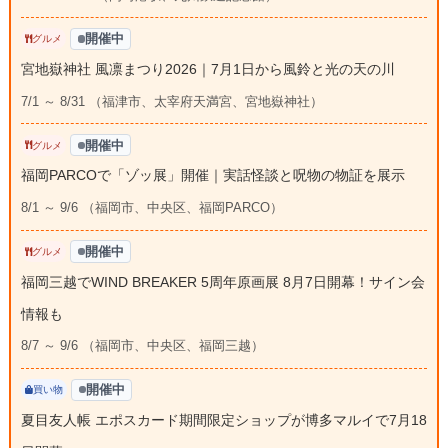
開催中
グルメ
宮地嶽神社 風凛まつり2026｜7月1日から風鈴と光の天の川
7/1 ～ 8/31 （福津市、太宰府天満宮、宮地嶽神社）
開催中
グルメ
福岡PARCOで「ゾッ展」開催｜実話怪談と呪物の物証を展示
8/1 ～ 9/6 （福岡市、中央区、福岡PARCO）
開催中
グルメ
福岡三越でWIND BREAKER 5周年原画展 8月7日開幕！サイン会
情報も
8/7 ～ 9/6 （福岡市、中央区、福岡三越）
開催中
買い物
夏目友人帳 エポスカード期間限定ショップが博多マルイで7月18