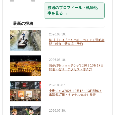
渡辺のプロフィール・執筆記
事を見る
→
最新の投稿
2026.08.10.
柳川川下り「こたつ舟」ガイド｜運航期
間・料金・乗り場・予約
2026.08.10.
博多灯明ウォッチング2026｜10月17日
開催・会場・アクセス・歩き方
2026.08.07.
中洲ジャズ2026｜9月12・13日開催！
出演者17組・キャナル会場も発表
2026.07.30.