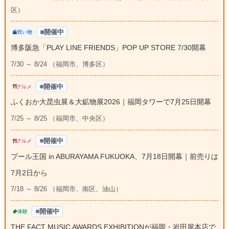
区）
開催中
買い物
博多阪急「PLAY LINE FRIENDS」POP UP STORE 7/30開幕
7/30 ～ 8/24 （福岡市、博多区）
開催中
グルメ
ふくおか大昆虫展＆大鉱物展2026｜福岡タワーで7月25日開幕
7/25 ～ 8/25 （福岡市、中央区）
開催中
グルメ
プール王国 in ABURAYAMA FUKUOKA、7月18日開幕｜前売りは
7月2日から
7/18 ～ 8/26 （福岡市、南区、油山）
開催中
体験
THE FACT MUSIC AWARDS EXHIBITIONが福岡・岩田屋本店で