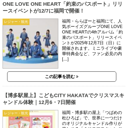
ONE LOVE ONE HEART「約束のパスポート」リリ
ースイベントが12/7に福岡で開催！
福岡・ららぽーと福岡にて、人
レジャー・観光
気ボーイズグループONE LOVE
ONE HEARTの4thアルバム「約
束のパスポート」リリースイベ
ントが2025年12月7日（日）に
開催されます。ミニライブや豪
華特典会など、ファン必見の内
[…]
この記事を読む
【博多駅屋上】こどもCITY HAKATAでクリスマスキ
ャンドル体験｜12月6・7日開催
福岡・博多駅の屋上「つばめの
レジャー・観光
杜ひろば」で、世界に一つだけ
のオリジナルキャンドル作りが