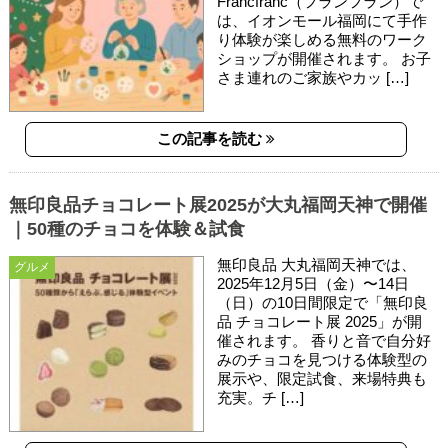
Francfranc（フランフラン）で
は、イオンモール福岡にて手作
り体験が楽しめる無料のワーク
ショップが開催されます。 お子
さま連れのご家族やカッ […]
この記事を読む
無印良品チョコレート展2025が大丸福岡天神で開催
｜50種のチョコを体験＆試食
無印良品 大丸福岡天神では、
グルメ
2025年12月5日（金）〜14日
（日）の10日間限定で「無印良
品 チョコレート展 2025」が開
催されます。 香りと音で自分好
みのチョコを見つける体験型の
展示や、限定試食、来場特典も
充実。チ […]