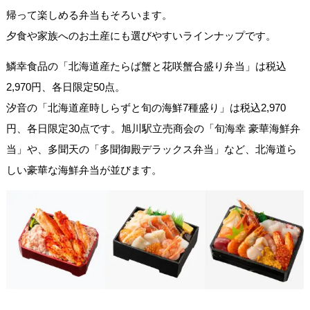
帰って楽しめる弁当もそろいます。
夕食や家族へのお土産にも選びやすいラインナップです。
鱗幸食品の「北海道産たらば蟹と花咲蟹合盛り弁当」は税込
2,970円、各日限定50点。
汐音の「北海道産時しらずと旬の海鮮7種盛り」は税込2,970
円、各日限定30点です。旭川駅立売商会の「旬海幸 豪華海鮮弁
当」や、多聞天の「多聞御殿デラックス弁当」など、北海道ら
しい豪華な海鮮弁当が並びます。