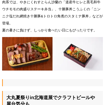
肉系では、やきにくれすとらん沙蘭の「道産牛ヒレと黒毛和牛
ウチモモの肉盛りステーキ弁当」、十勝豚丼こうふくの「ニン
ニク塩だれ網焼き十勝豚&トロトロ角煮のスタミナ豚丼」などが
登場。
夏の暑さに負けず、しっかり食べたい日にもぴったりです。
大丸夏祭りin北海道展でクラフトビールや
屋台気分も