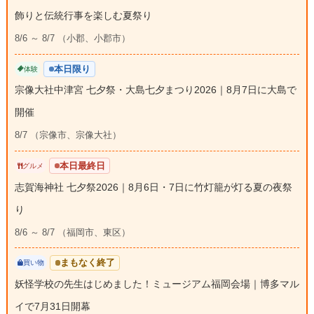
飾りと伝統行事を楽しむ夏祭り
8/6 ～ 8/7 （小郡、小郡市）
本日限り
体験
宗像大社中津宮 七夕祭・大島七夕まつり2026｜8月7日に大島で
開催
8/7 （宗像市、宗像大社）
本日最終日
グルメ
志賀海神社 七夕祭2026｜8月6日・7日に竹灯籠が灯る夏の夜祭
り
8/6 ～ 8/7 （福岡市、東区）
まもなく終了
買い物
妖怪学校の先生はじめました！ミュージアム福岡会場｜博多マル
イで7月31日開幕