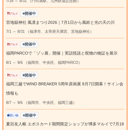
7/18 ～ 8/31 （門司港駅、九州鉄道記念館）
開催中
グルメ
宮地嶽神社 風凛まつり2026｜7月1日から風鈴と光の天の川
7/1 ～ 8/31 （福津市、太宰府天満宮、宮地嶽神社）
開催中
グルメ
福岡PARCOで「ゾッ展」開催｜実話怪談と呪物の物証を展示
8/1 ～ 9/6 （福岡市、中央区、福岡PARCO）
開催中
グルメ
福岡三越でWIND BREAKER 5周年原画展 8月7日開幕！サイン会
情報も
8/7 ～ 9/6 （福岡市、中央区、福岡三越）
開催中
買い物
夏目友人帳 エポスカード期間限定ショップが博多マルイで7月18