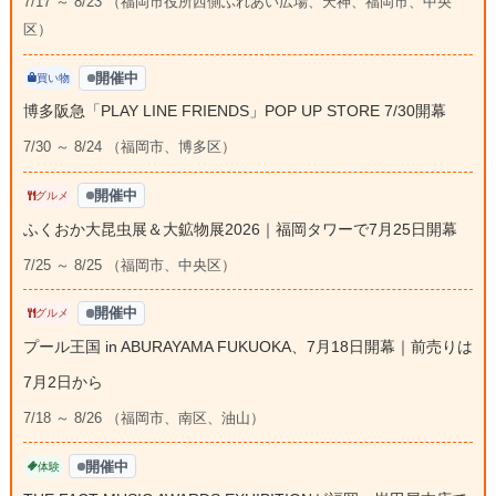
7/17 ～ 8/23 （福岡市役所西側ふれあい広場、天神、福岡市、中央
区）
開催中
買い物
博多阪急「PLAY LINE FRIENDS」POP UP STORE 7/30開幕
7/30 ～ 8/24 （福岡市、博多区）
開催中
グルメ
ふくおか大昆虫展＆大鉱物展2026｜福岡タワーで7月25日開幕
7/25 ～ 8/25 （福岡市、中央区）
開催中
グルメ
プール王国 in ABURAYAMA FUKUOKA、7月18日開幕｜前売りは
7月2日から
7/18 ～ 8/26 （福岡市、南区、油山）
開催中
体験