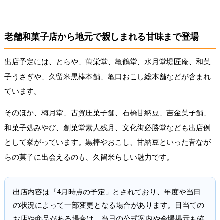
老舗和菓子店から地元で親しまれる甘味まで登場
出店予定には、とらや、萬栄堂、亀鶴堂、水月堂堤匠庵、和菓
子うさぎや、久留米黒棒本舗、亀口おこし総本舗などが含まれ
ています。
そのほか、梅月堂、古賀庄菓子舗、石橋甘納豆、吉金菓子舗、
和菓子処みやび、創菓堂素人残月、文化街必勝堂なども出店例
として挙がっています。黒棒やおこし、甘納豆といった昔なが
らの菓子に出会えるのも、久留米らしい魅力です。
出店内容は「4月時点の予定」とされており、年度や当日
の状況によって一部変更となる場合があります。目当ての
お店や商品がある場合は、当日の公式案内や会場掲示も確