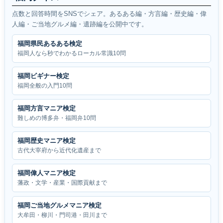
点数と回答時間をSNSでシェア。あるある編・方言編・歴史編・偉
人編・ご当地グルメ編・遺跡編を公開中です。
福岡県民あるある検定
福岡人なら秒でわかるローカル常識10問
福岡ビギナー検定
福岡全般の入門10問
福岡方言マニア検定
難しめの博多弁・福岡弁10問
福岡歴史マニア検定
古代大宰府から近代化遺産まで
福岡偉人マニア検定
藩政・文学・産業・国際貢献まで
福岡ご当地グルメマニア検定
大牟田・柳川・門司港・田川まで