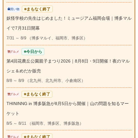
まもなく終了
買い物
妖怪学校の先生はじめました！ミュージアム福岡会場｜博多マル
イで7月31日開幕
7/31 ～ 8/9 （博多マルイ、福岡市、博多区）
今日から
グルメ
第4回花農丘公園親子まつり2026｜8月8日・9日開催！夜のマル
シェ＆めだか販売
8/8 ～ 8/9 （北九州、北九州市、小倉南区）
まもなく終了
グルメ
THININNG in 博多阪急が8月5日から開催｜山の問題を知るマー
ケット
8/5 ～ 8/11 （福岡市、博多区、博多阪急）
まもなく終了
グルメ