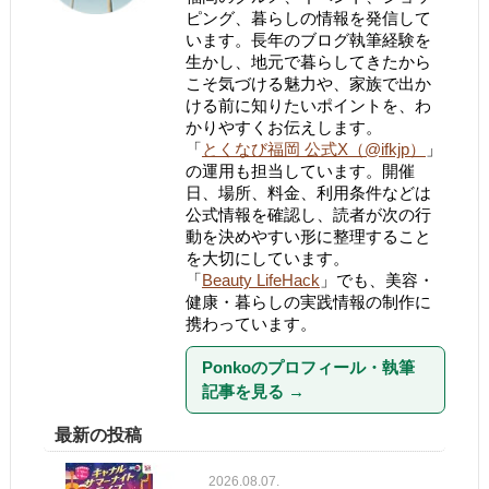
ピング、暮らしの情報を発信して
います。長年のブログ執筆経験を
生かし、地元で暮らしてきたから
こそ気づける魅力や、家族で出か
ける前に知りたいポイントを、わ
かりやすくお伝えします。
「
とくなび福岡 公式X（@ifkjp）
」
の運用も担当しています。開催
日、場所、料金、利用条件などは
公式情報を確認し、読者が次の行
動を決めやすい形に整理すること
を大切にしています。
「
Beauty LifeHack
」でも、美容・
健康・暮らしの実践情報の制作に
携わっています。
Ponkoのプロフィール・執筆
記事を見る
→
最新の投稿
2026.08.07.