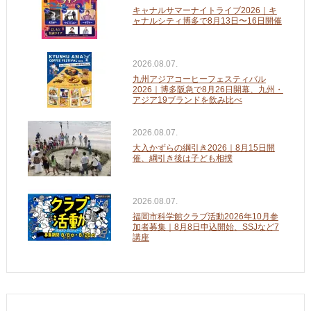
キャナルサマーナイトライブ2026｜キ
ャナルシティ博多で8月13日〜16日開催
2026.08.07.
九州アジアコーヒーフェスティバル
2026｜博多阪急で8月26日開幕、九州・
アジア19ブランドを飲み比べ
2026.08.07.
大入かずらの綱引き2026｜8月15日開
催、綱引き後は子ども相撲
2026.08.07.
福岡市科学館クラブ活動2026年10月参
加者募集｜8月8日申込開始、SSJなど7
講座