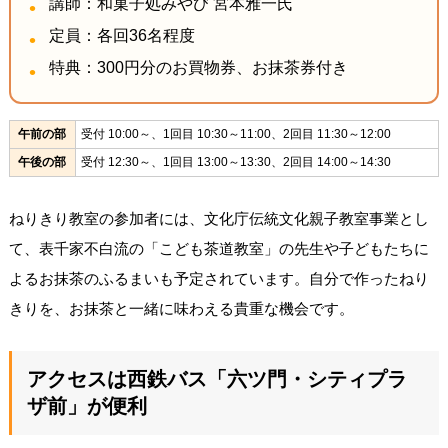
講師：和菓子処みやび 宮本雅一氏
定員：各回36名程度
特典：300円分のお買物券、お抹茶券付き
午前の部
受付 10:00～、1回目 10:30～11:00、2回目 11:30～12:00
午後の部
受付 12:30～、1回目 13:00～13:30、2回目 14:00～14:30
ねりきり教室の参加者には、文化庁伝統文化親子教室事業とし
て、表千家不白流の「こども茶道教室」の先生や子どもたちに
よるお抹茶のふるまいも予定されています。自分で作ったねり
きりを、お抹茶と一緒に味わえる貴重な機会です。
アクセスは西鉄バス「六ツ門・シティプラ
ザ前」が便利