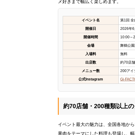
メ好きまで幅広く楽しめます。
イベント名
第1回 
開催日
2026
開催時間
10:00～2
会場
舞鶴公園
入場料
無料
出店数
約70店
メニュー数
200ア
公式Instagram
Gi‐FAC
約70店舗・200種類以上
イベント最大の魅力は、全国各地から
果肉をテーマにした料理も登場し、幅