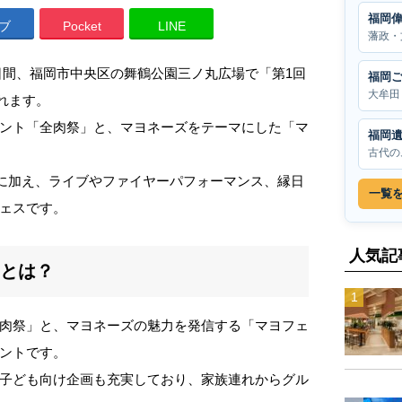
福岡
ブ
Pocket
LINE
藩政・
の2日間、福岡市中央区の舞鶴公園三ノ丸広場で「第1回
福岡
大牟田
れます。
ント「全肉祭」と、マヨネーズをテーマにした「マ
福岡
古代の
メに加え、ライブやファイヤーパフォーマンス、縁日
一覧
ェスです。
人気記
岡とは？
肉祭」と、マヨネーズの魅力を発信する「マヨフェ
ントです。
子ども向け企画も充実しており、家族連れからグル