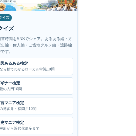
クイズ
クイズ
回答時間をSNSでシェア。あるある編・方
歴史編・偉人編・ご当地グルメ編・遺跡編
中です。
県民あるある検定
なら秒でわかるローカル常識10問
ビギナー検定
般の入門10問
方言マニア検定
の博多弁・福岡弁10問
歴史マニア検定
宰府から近代化遺産まで