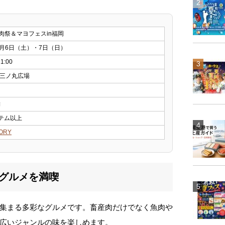
全肉祭＆マヨフェスin福岡
年6月6日（土）・7日（日）
1:00
三ノ丸広場
舗
イテム以上
TORY
のグルメを満喫
集まる多彩なグルメです。畜産肉だけでなく魚肉や
広いジャンルの味を楽しめます。