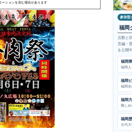
モーションを含む場合があります
参加型
福岡
点数と
言編・
を公開
福岡
福岡人
福岡
福岡全
福岡
難しめ
福岡
古代大