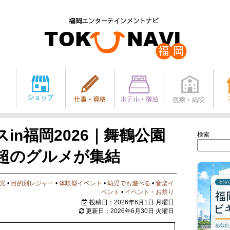
in福岡2026｜舞鶴公園
検索
舗超のグルメが集結
光
•
目的別レジャー
•
体験型イベント
•
幼児でも遊べる
•
音楽イ
ベント
•
イベント・お祭り
投稿日：2026年6月1日 月曜日
更新日：2026年6月30日 火曜日