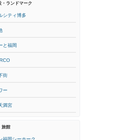
設・ランドマーク
ルシティ博多
急
ーと福岡
RCO
下街
ワー
天満宮
・旅館
ン福岡シーホーク