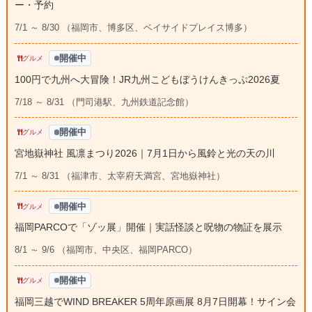
ー・予約
7/1 ～ 8/30 （福岡市、博多区、ベイサイドプレイス博多）
開催中
グルメ
100円で九州へ大冒険！JR九州こどもぼうけんきっぷ2026夏
7/18 ～ 8/31 （門司港駅、九州鉄道記念館）
開催中
グルメ
宮地嶽神社 風凛まつり2026｜7月1日から風鈴と光の天の川
7/1 ～ 8/31 （福津市、太宰府天満宮、宮地嶽神社）
開催中
グルメ
福岡PARCOで「ゾッ展」開催｜実話怪談と呪物の物証を展示
8/1 ～ 9/6 （福岡市、中央区、福岡PARCO）
開催中
グルメ
福岡三越でWIND BREAKER 5周年原画展 8月7日開幕！サイン会