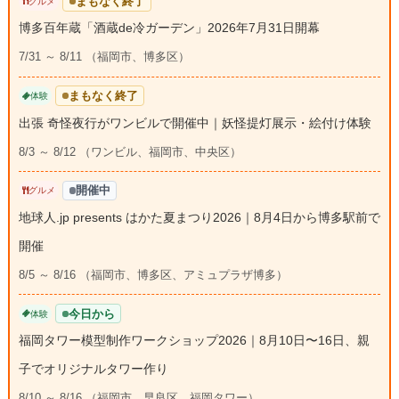
まもなく終了
グルメ
博多百年蔵「酒蔵de冷ガーデン」2026年7月31日開幕
7/31 ～ 8/11 （福岡市、博多区）
まもなく終了
体験
出張 奇怪夜行がワンビルで開催中｜妖怪提灯展示・絵付け体験
8/3 ～ 8/12 （ワンビル、福岡市、中央区）
開催中
グルメ
地球人.jp presents はかた夏まつり2026｜8月4日から博多駅前で
開催
8/5 ～ 8/16 （福岡市、博多区、アミュプラザ博多）
今日から
体験
福岡タワー模型制作ワークショップ2026｜8月10日〜16日、親
子でオリジナルタワー作り
8/10 ～ 8/16 （福岡市、早良区、福岡タワー）