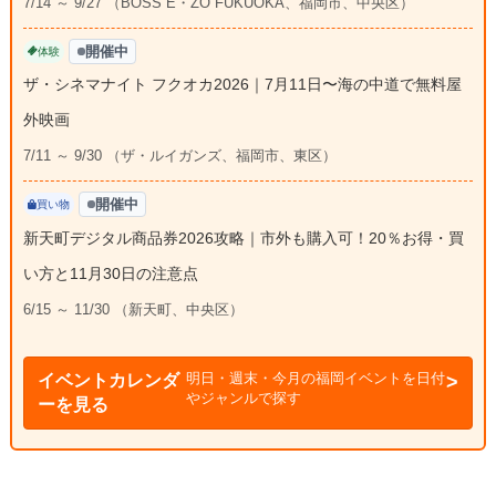
7/14 ～ 9/27 （BOSS E・ZO FUKUOKA、福岡市、中央区）
開催中
体験
ザ・シネマナイト フクオカ2026｜7月11日〜海の中道で無料屋
外映画
7/11 ～ 9/30 （ザ・ルイガンズ、福岡市、東区）
開催中
買い物
新天町デジタル商品券2026攻略｜市外も購入可！20％お得・買
い方と11月30日の注意点
6/15 ～ 11/30 （新天町、中央区）
明日・週末・今月の福岡イベントを日付
イベントカレンダ
やジャンルで探す
ーを見る