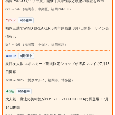
福岡PARCOで「ゾッ展」開催｜実話怪談と呪物の物証を展示
8/1 ～ 9/6 （福岡市、中央区、福岡PARCO）
開催中
グルメ
福岡三越でWIND BREAKER 5周年原画展 8月7日開幕！サイン会
情報も
8/7 ～ 9/6 （福岡市、中央区、福岡三越）
開催中
買い物
夏目友人帳 エポスカード期間限定ショップが博多マルイで7月18
日開幕
7/18 ～ 9/26 （博多マルイ、福岡市、博多区）
開催中
体験
大人気！魔法の美術館がBOSS E・ZO FUKUOKAに再登場！7月
14日開幕