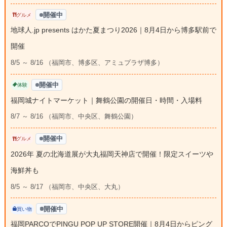
開催中
グルメ
地球人.jp presents はかた夏まつり2026｜8月4日から博多駅前で
開催
8/5 ～ 8/16 （福岡市、博多区、アミュプラザ博多）
開催中
体験
福岡城ナイトマーケット｜舞鶴公園の開催日・時間・入場料
8/7 ～ 8/16 （福岡市、中央区、舞鶴公園）
開催中
グルメ
2026年 夏の北海道展が大丸福岡天神店で開催！限定スイーツや
海鮮丼も
8/5 ～ 8/17 （福岡市、中央区、大丸）
開催中
買い物
福岡PARCOでPINGU POP UP STORE開催｜8月4日からピング