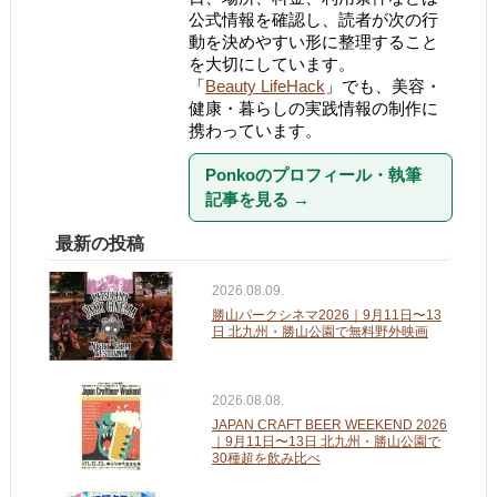
公式情報を確認し、読者が次の行
動を決めやすい形に整理すること
を大切にしています。
「
Beauty LifeHack
」でも、美容・
健康・暮らしの実践情報の制作に
携わっています。
Ponkoのプロフィール・執筆
記事を見る
→
最新の投稿
2026.08.09.
勝山パークシネマ2026｜9月11日〜13
日 北九州・勝山公園で無料野外映画
2026.08.08.
JAPAN CRAFT BEER WEEKEND 2026
｜9月11日〜13日 北九州・勝山公園で
30種超を飲み比べ