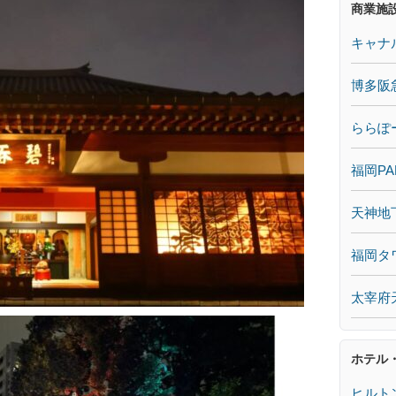
商業施
キャナ
博多阪
ららぽ
福岡PA
天神地
福岡タ
太宰府
ホテル
ヒルト