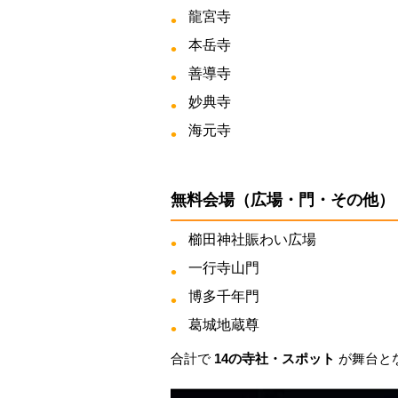
龍宮寺
本岳寺
善導寺
妙典寺
海元寺
無料会場（広場・門・その他）
櫛田神社賑わい広場
一行寺山門
博多千年門
葛城地蔵尊
合計で
14の寺社・スポット
が舞台と