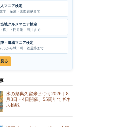
偉人マニア検定
文学・産業・国際貢献まで
ご当地グルメマニア検定
・柳川・門司港・田川まで
遺跡・遺構マニア検定
ムラから城下町・鉄道跡まで
を見る
事
水の祭典久留米まつり2026｜8
月3日・4日開催、55周年でギネ
ス挑戦