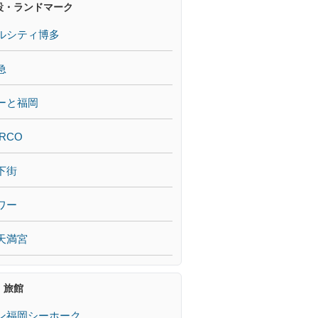
設・ランドマーク
ルシティ博多
急
ーと福岡
RCO
下街
ワー
天満宮
・旅館
ン福岡シーホーク