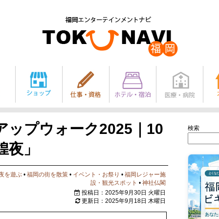
ップウォーク2025｜10
検索
煌夜」
夜を遊ぶ
•
福岡の街を散策
•
イベント・お祭り
•
福岡レジャー施
設・観光スポット
•
神社仏閣
投稿日：2025年9月30日 火曜日
更新日：2025年9月18日 木曜日