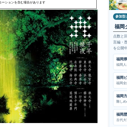
モーションを含む場合があります
参加型
福岡
点数と
言編・
を公開
福岡
福岡人
福岡
福岡全
福岡
難しめ
福岡
古代大