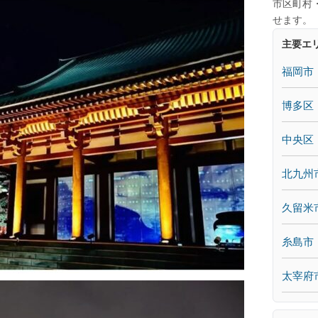
市区町村
せます。
主要エ
福岡市
博多区
中央区
北九州
久留米
糸島市
太宰府