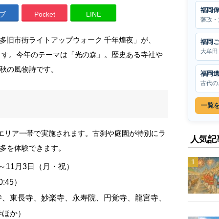
福岡
ブ
Pocket
LINE
藩政・
多旧市街ライトアップウォーク 千年煌夜」が、
福岡
大牟田
されます。今年のテーマは「光の森」。歴史ある寺社や
秋の風物詩です。
福岡
古代の
一覧
街エリア一帯で実施されます。古刹や庭園が特別にラ
人気記
多を体験できます。
）～11月3日（月・祝）
:45）
寺、東長寺、妙楽寺、永寿院、円覚寺、龍宮寺、
寺ほか）