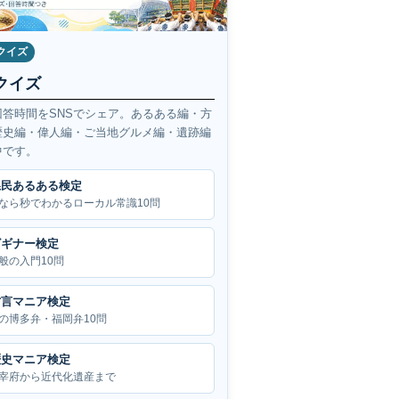
クイズ
クイズ
回答時間をSNSでシェア。あるある編・方
歴史編・偉人編・ご当地グルメ編・遺跡編
中です。
県民あるある検定
なら秒でわかるローカル常識10問
ビギナー検定
般の入門10問
方言マニア検定
の博多弁・福岡弁10問
歴史マニア検定
宰府から近代化遺産まで