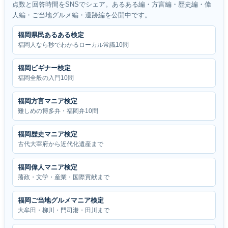
点数と回答時間をSNSでシェア。あるある編・方言編・歴史編・偉
人編・ご当地グルメ編・遺跡編を公開中です。
福岡県民あるある検定
福岡人なら秒でわかるローカル常識10問
福岡ビギナー検定
福岡全般の入門10問
福岡方言マニア検定
難しめの博多弁・福岡弁10問
福岡歴史マニア検定
古代大宰府から近代化遺産まで
福岡偉人マニア検定
藩政・文学・産業・国際貢献まで
福岡ご当地グルメマニア検定
大牟田・柳川・門司港・田川まで