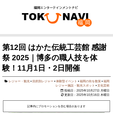
第12回 はかた伝統工芸館 感謝
祭 2025｜博多の職人技を体
験！11月1日・2日開催
レジャー・観光
•
目的別レジャー
•
体験型イベント
•
福岡の街を散策
•
福岡
レジャー施設・観光スポット
•
文化芸術
投稿日：2025年10月27日 月曜日
更新日：2025年10月16日 木曜日
記事内にプロモーションを含む場合があります