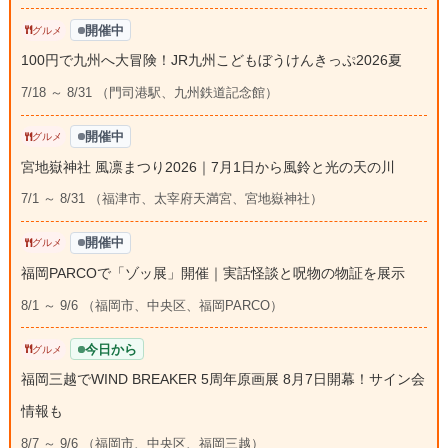
開催中
グルメ
100円で九州へ大冒険！JR九州こどもぼうけんきっぷ2026夏
7/18 ～ 8/31 （門司港駅、九州鉄道記念館）
開催中
グルメ
宮地嶽神社 風凛まつり2026｜7月1日から風鈴と光の天の川
7/1 ～ 8/31 （福津市、太宰府天満宮、宮地嶽神社）
開催中
グルメ
福岡PARCOで「ゾッ展」開催｜実話怪談と呪物の物証を展示
8/1 ～ 9/6 （福岡市、中央区、福岡PARCO）
今日から
グルメ
福岡三越でWIND BREAKER 5周年原画展 8月7日開幕！サイン会
情報も
8/7 ～ 9/6 （福岡市、中央区、福岡三越）