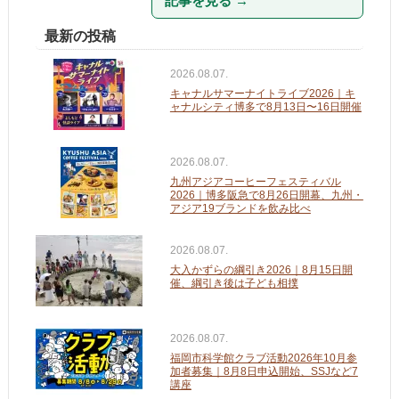
記事を見る
→
最新の投稿
2026.08.07.
キャナルサマーナイトライブ2026｜キ
ャナルシティ博多で8月13日〜16日開催
2026.08.07.
九州アジアコーヒーフェスティバル
2026｜博多阪急で8月26日開幕、九州・
アジア19ブランドを飲み比べ
2026.08.07.
大入かずらの綱引き2026｜8月15日開
催、綱引き後は子ども相撲
2026.08.07.
福岡市科学館クラブ活動2026年10月参
加者募集｜8月8日申込開始、SSJなど7
講座