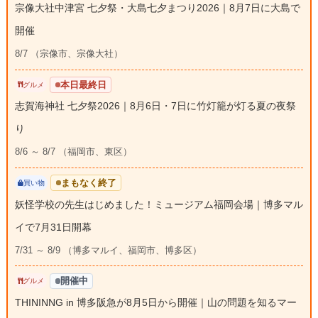
宗像大社中津宮 七夕祭・大島七夕まつり2026｜8月7日に大島で
開催
8/7 （宗像市、宗像大社）
本日最終日
グルメ
志賀海神社 七夕祭2026｜8月6日・7日に竹灯籠が灯る夏の夜祭
り
8/6 ～ 8/7 （福岡市、東区）
まもなく終了
買い物
妖怪学校の先生はじめました！ミュージアム福岡会場｜博多マル
イで7月31日開幕
7/31 ～ 8/9 （博多マルイ、福岡市、博多区）
開催中
グルメ
THININNG in 博多阪急が8月5日から開催｜山の問題を知るマー