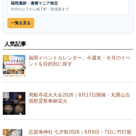
福岡遺跡・遺構マニア検定
古代のムラから城下町・鉄道跡まで
一覧を見る
人気記事
福岡イベントカレンダー。今週末・今月のイベ
ントを目的別に探す
周船寺花火大会2026｜8月17日開催・丸隈山古
墳慰霊祭奉納花火
志賀海神社 七夕祭2026｜8月6日・7日に竹灯籠