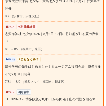
宗像大社中津宮 七夕祭・大島七夕まつり2026｜8月7日に大島で
開催
8/7 （宗像市、宗像大社）
本日最終日
グルメ
志賀海神社 七夕祭2026｜8月6日・7日に竹灯籠が灯る夏の夜祭
り
8/6 ～ 8/7 （福岡市、東区）
まもなく終了
買い物
妖怪学校の先生はじめました！ミュージアム福岡会場｜博多マル
イで7月31日開幕
7/31 ～ 8/9 （博多マルイ、福岡市、博多区）
開催中
グルメ
THININNG in 博多阪急が8月5日から開催｜山の問題を知るマー