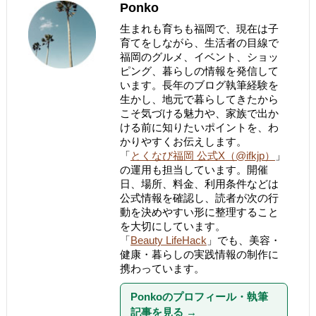
Ponko
生まれも育ちも福岡で、現在は子
育てをしながら、生活者の目線で
福岡のグルメ、イベント、ショッ
ピング、暮らしの情報を発信して
います。長年のブログ執筆経験を
生かし、地元で暮らしてきたから
こそ気づける魅力や、家族で出か
ける前に知りたいポイントを、わ
かりやすくお伝えします。
「
とくなび福岡 公式X（@ifkjp）
」
の運用も担当しています。開催
日、場所、料金、利用条件などは
公式情報を確認し、読者が次の行
動を決めやすい形に整理すること
を大切にしています。
「
Beauty LifeHack
」でも、美容・
健康・暮らしの実践情報の制作に
携わっています。
Ponkoのプロフィール・執筆
記事を見る
→