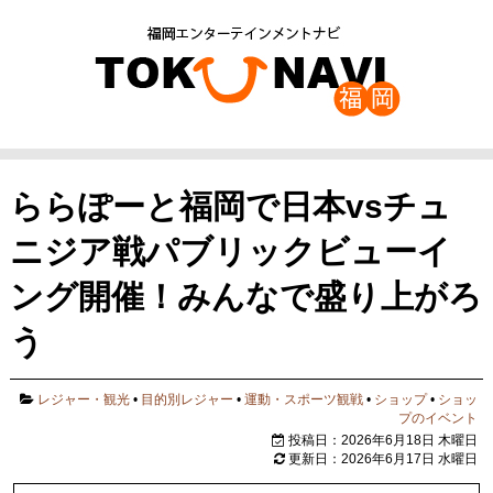
ららぽーと福岡で日本vsチュ
ニジア戦パブリックビューイ
ング開催！みんなで盛り上がろ
う
レジャー・観光
•
目的別レジャー
•
運動・スポーツ観戦
•
ショップ
•
ショッ
プのイベント
投稿日：2026年6月18日 木曜日
更新日：2026年6月17日 水曜日