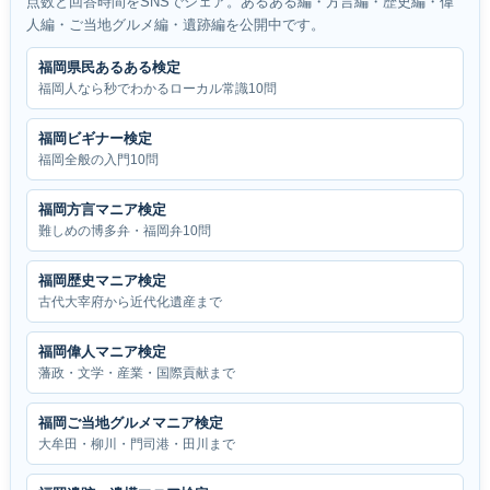
点数と回答時間をSNSでシェア。あるある編・方言編・歴史編・偉
人編・ご当地グルメ編・遺跡編を公開中です。
福岡県民あるある検定
福岡人なら秒でわかるローカル常識10問
福岡ビギナー検定
福岡全般の入門10問
福岡方言マニア検定
難しめの博多弁・福岡弁10問
福岡歴史マニア検定
古代大宰府から近代化遺産まで
福岡偉人マニア検定
藩政・文学・産業・国際貢献まで
福岡ご当地グルメマニア検定
大牟田・柳川・門司港・田川まで