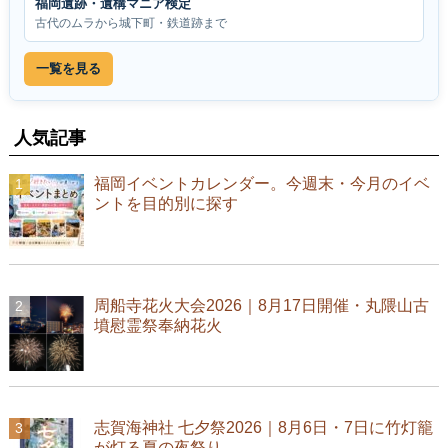
福岡遺跡・遺構マニア検定
古代のムラから城下町・鉄道跡まで
一覧を見る
人気記事
福岡イベントカレンダー。今週末・今月のイベ
ントを目的別に探す
周船寺花火大会2026｜8月17日開催・丸隈山古
墳慰霊祭奉納花火
志賀海神社 七夕祭2026｜8月6日・7日に竹灯籠
が灯る夏の夜祭り