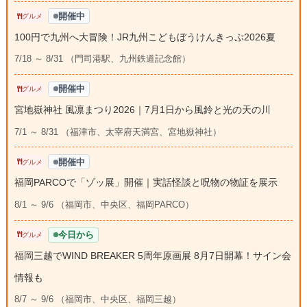
開催中
グルメ
100円で九州へ大冒険！JR九州こどもぼうけんきっぷ2026夏
7/18 ～ 8/31 （門司港駅、九州鉄道記念館）
開催中
グルメ
宮地嶽神社 風凛まつり2026｜7月1日から風鈴と光の天の川
7/1 ～ 8/31 （福津市、太宰府天満宮、宮地嶽神社）
開催中
グルメ
福岡PARCOで「ゾッ展」開催｜実話怪談と呪物の物証を展示
8/1 ～ 9/6 （福岡市、中央区、福岡PARCO）
今日から
グルメ
福岡三越でWIND BREAKER 5周年原画展 8月7日開幕！サイン会
情報も
8/7 ～ 9/6 （福岡市、中央区、福岡三越）