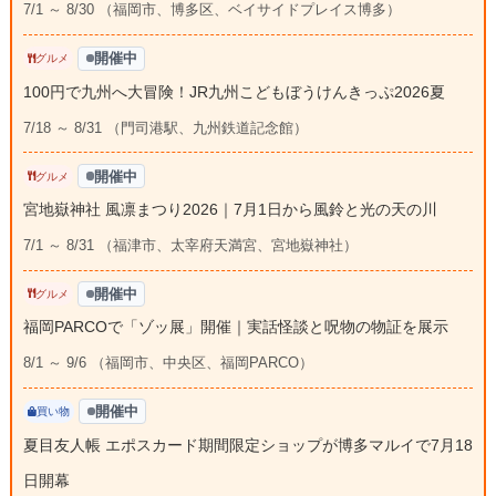
7/1 ～ 8/30 （福岡市、博多区、ベイサイドプレイス博多）
開催中
グルメ
100円で九州へ大冒険！JR九州こどもぼうけんきっぷ2026夏
7/18 ～ 8/31 （門司港駅、九州鉄道記念館）
開催中
グルメ
宮地嶽神社 風凛まつり2026｜7月1日から風鈴と光の天の川
7/1 ～ 8/31 （福津市、太宰府天満宮、宮地嶽神社）
開催中
グルメ
福岡PARCOで「ゾッ展」開催｜実話怪談と呪物の物証を展示
8/1 ～ 9/6 （福岡市、中央区、福岡PARCO）
開催中
買い物
夏目友人帳 エポスカード期間限定ショップが博多マルイで7月18
日開幕