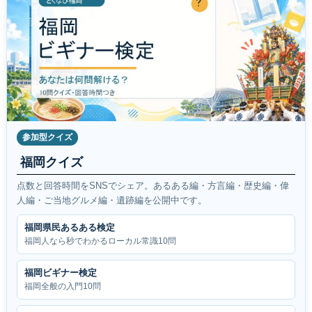
参加型クイズ
福岡クイズ
点数と回答時間をSNSでシェア。あるある編・方言編・歴史編・偉
人編・ご当地グルメ編・遺跡編を公開中です。
福岡県民あるある検定
福岡人なら秒でわかるローカル常識10問
福岡ビギナー検定
福岡全般の入門10問