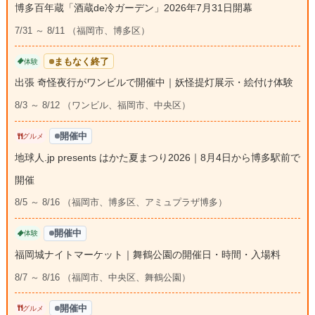
博多百年蔵「酒蔵de冷ガーデン」2026年7月31日開幕
7/31 ～ 8/11 （福岡市、博多区）
まもなく終了
体験
出張 奇怪夜行がワンビルで開催中｜妖怪提灯展示・絵付け体験
8/3 ～ 8/12 （ワンビル、福岡市、中央区）
開催中
グルメ
地球人.jp presents はかた夏まつり2026｜8月4日から博多駅前で
開催
8/5 ～ 8/16 （福岡市、博多区、アミュプラザ博多）
開催中
体験
福岡城ナイトマーケット｜舞鶴公園の開催日・時間・入場料
8/7 ～ 8/16 （福岡市、中央区、舞鶴公園）
開催中
グルメ