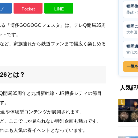
福岡
ブ
Pocket
LINE
藩政・
る「博多GOGOGOフェスタ」は、テレQ開局35周
福岡
大牟田
ントです。
など、家族連れから鉄道ファンまで幅広く楽しめる
福岡
古代の
一覧
26とは？
人気記
レQ開局35周年と九州新幹線・JR博多シティの節目
す。
企画や体験型コンテンツが展開されます。
ど、ここでしか見られない特別企画も魅力です。
れにも人気の春イベントとなっています。