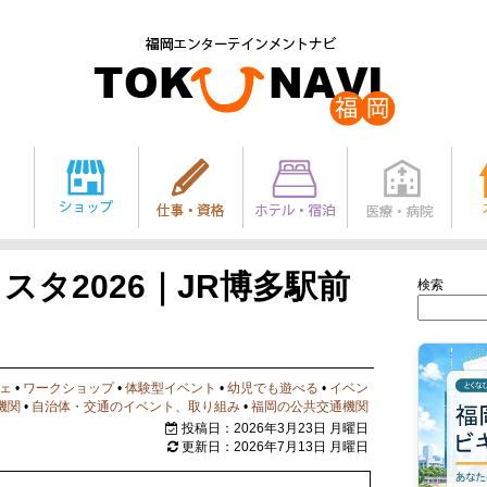
スタ2026｜JR博多駅前
検索
ェ
•
ワークショップ
•
体験型イベント
•
幼児でも遊べる
•
イベン
機関
•
自治体・交通のイベント、取り組み
•
福岡の公共交通機関
投稿日：2026年3月23日 月曜日
更新日：2026年7月13日 月曜日