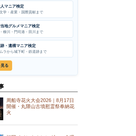
偉人マニア検定
文学・産業・国際貢献まで
ご当地グルメマニア検定
・柳川・門司港・田川まで
遺跡・遺構マニア検定
ムラから城下町・鉄道跡まで
を見る
事
周船寺花火大会2026｜8月17日
開催・丸隈山古墳慰霊祭奉納花
火