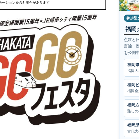
モーションを含む場合があります
参加型
福岡
点数と
言編・
を公開
福岡
福岡人
福岡
福岡全
福岡
難しめ
福岡
古代大