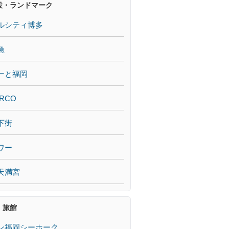
設・ランドマーク
ルシティ博多
急
ーと福岡
RCO
下街
ワー
天満宮
・旅館
ン福岡シーホーク