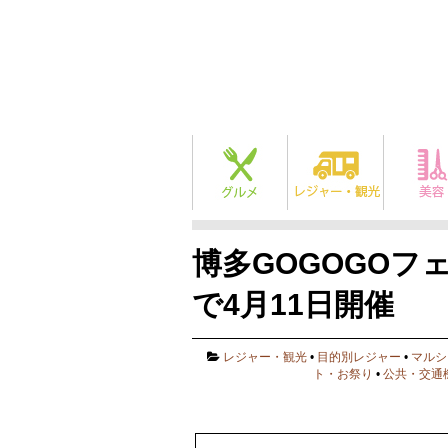
博多GOGOGOフェ
で4月11日開催
レジャー・観光
•
目的別レジャー
•
マルシ
ト・お祭り
•
公共・交通