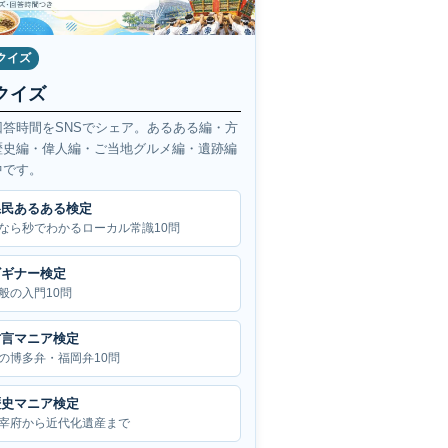
クイズ
クイズ
回答時間をSNSでシェア。あるある編・方
歴史編・偉人編・ご当地グルメ編・遺跡編
中です。
県民あるある検定
なら秒でわかるローカル常識10問
ビギナー検定
般の入門10問
方言マニア検定
の博多弁・福岡弁10問
歴史マニア検定
宰府から近代化遺産まで