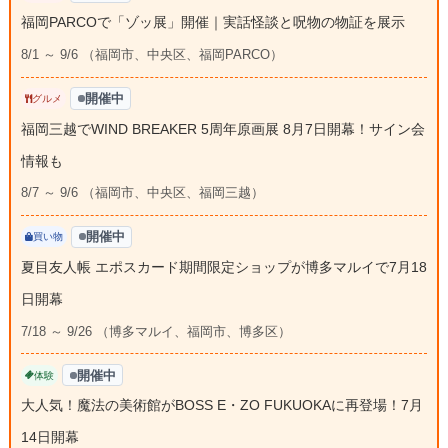
福岡PARCOで「ゾッ展」開催｜実話怪談と呪物の物証を展示
8/1 ～ 9/6 （福岡市、中央区、福岡PARCO）
開催中
グルメ
福岡三越でWIND BREAKER 5周年原画展 8月7日開幕！サイン会
情報も
8/7 ～ 9/6 （福岡市、中央区、福岡三越）
開催中
買い物
夏目友人帳 エポスカード期間限定ショップが博多マルイで7月18
日開幕
7/18 ～ 9/26 （博多マルイ、福岡市、博多区）
開催中
体験
大人気！魔法の美術館がBOSS E・ZO FUKUOKAに再登場！7月
14日開幕