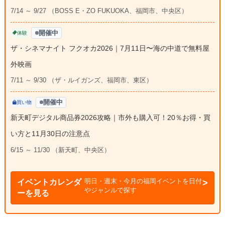
7/14 ～ 9/27 （BOSS E・ZO FUKUOKA、福岡市、中央区）
開催中
体験
ザ・シネマナイト フクオカ2026｜7月11日〜海の中道で無料屋
外映画
7/11 ～ 9/30 （ザ・ルイガンズ、福岡市、東区）
開催中
買い物
新天町デジタル商品券2026攻略｜市外も購入可！20％お得・買
い方と11月30日の注意点
6/15 ～ 11/30 （新天町、中央区）
明日・週末・今月の福岡イベントを日付
イベントカレンダ
やジャンルで探す
ーを見る