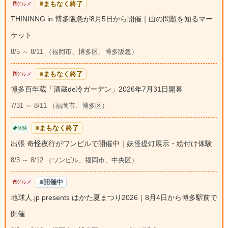
まもなく終了
グルメ
THININNG in 博多阪急が8月5日から開催｜山の問題を知るマー
ケット
8/5 ～ 8/11 （福岡市、博多区、博多阪急）
まもなく終了
グルメ
博多百年蔵「酒蔵de冷ガーデン」2026年7月31日開幕
7/31 ～ 8/11 （福岡市、博多区）
まもなく終了
体験
出張 奇怪夜行がワンビルで開催中｜妖怪提灯展示・絵付け体験
8/3 ～ 8/12 （ワンビル、福岡市、中央区）
開催中
グルメ
地球人.jp presents はかた夏まつり2026｜8月4日から博多駅前で
開催