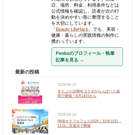
日、場所、料金、利用条件などは
公式情報を確認し、読者が次の行
動を決めやすい形に整理すること
を大切にしています。
「
Beauty LifeHack
」でも、美容・
健康・暮らしの実践情報の制作に
携わっています。
Ponkoのプロフィール・執筆
記事を見る
→
最新の投稿
2026.08.10.
すとぷり10周年コラボがららぽーと福
岡で開催！8月18日から
2026.08.10.
RKBカラフルフェス2026｜10月10日・
11日に百道浜で開催