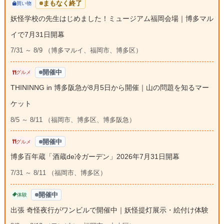
まもなく終了
買い物
妖怪学校の先生はじめました！ミュージアム福岡会場｜博多マル
イで7月31日開幕
7/31 ～ 8/9 （博多マルイ、福岡市、博多区）
開催中
グルメ
THININNG in 博多阪急が8月5日から開催｜山の問題を知るマー
ケット
8/5 ～ 8/11 （福岡市、博多区、博多阪急）
開催中
グルメ
博多百年蔵「酒蔵de冷ガーデン」2026年7月31日開幕
7/31 ～ 8/11 （福岡市、博多区）
開催中
体験
出張 奇怪夜行がワンビルで開催中｜妖怪提灯展示・絵付け体験