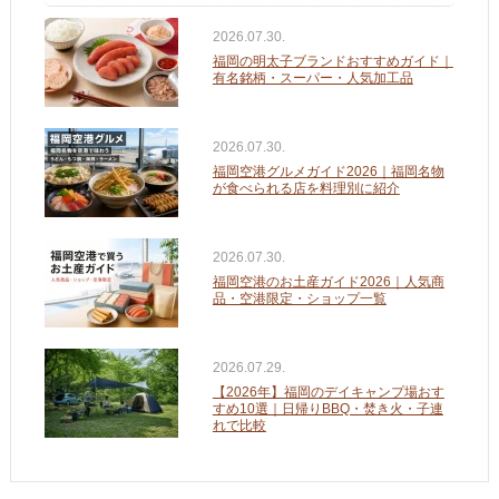
2026.07.30.
福岡の明太子ブランドおすすめガイド｜
有名銘柄・スーパー・人気加工品
2026.07.30.
福岡空港グルメガイド2026｜福岡名物
が食べられる店を料理別に紹介
2026.07.30.
福岡空港のお土産ガイド2026｜人気商
品・空港限定・ショップ一覧
2026.07.29.
【2026年】福岡のデイキャンプ場おす
すめ10選｜日帰りBBQ・焚き火・子連
れで比較