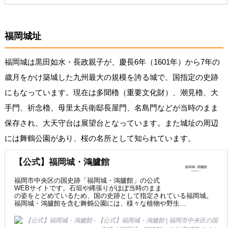
福岡城址
福岡城は黒田如水・長政親子が、慶長6年（1601年）から7年の
歳月をかけ築城した九州最大の規模を誇る城で、国指定の史跡
にもなっています。現在は多聞櫓（重要文化財）、潮見櫓、大
手門、祈念櫓、母里太兵衛邸長屋門、名島門などが当時のまま
保存され、大天守台は展望台となっています。また城址の周辺
には舞鶴公園があり、桜の名所として知られています。
【公式】福岡城・鴻臚館
福岡市中央区の国史跡「福岡城・鴻臚館」の公式
WEBサイトです。石垣や縄張りがほぼ当時のまま
の姿をとどめているため、国の史跡として指定されている福岡城。
福岡城・鴻臚館を含む舞鶴公園には、様々な植物や野生…