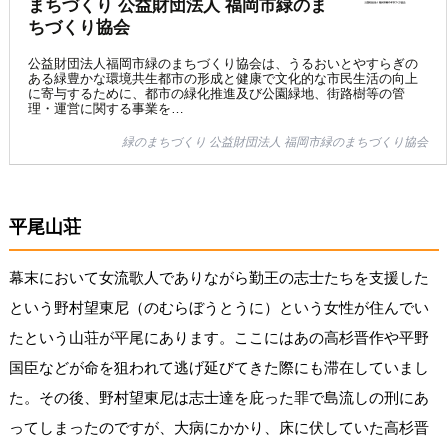
まちづくり 公益財団法人 福岡市緑のま
ちづくり協会
公益財団法人福岡市緑のまちづくり協会は、うるおいとやすらぎの
ある緑豊かな環境共生都市の形成と健康で文化的な市民生活の向上
に寄与するために、都市の緑化推進及び公園緑地、街路樹等の管
理・運営に関する事業を…
緑のまちづくり 公益財団法人 福岡市緑のまちづくり協会
平尾山荘
幕末において女流歌人でありながら勤王の志士たちを支援した
という野村望東尼（のむらぼうとうに）という女性が住んでい
たという山荘が平尾にあります。ここにはあの高杉晋作や平野
国臣などが命を狙われて逃げ延びてきた際にも滞在していまし
た。その後、野村望東尼は志士達を庇った罪で島流しの刑にあ
ってしまったのですが、大病にかかり、床に伏していた高杉晋