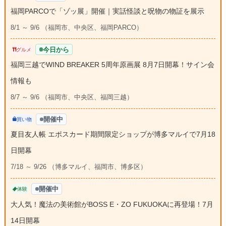
福岡PARCOで「ゾッ展」開催｜実話怪談と呪物の物証を展示
8/1 ～ 9/6 （福岡市、中央区、福岡PARCO）
今日から
グルメ
福岡三越でWIND BREAKER 5周年原画展 8月7日開幕！サイン会
情報も
8/7 ～ 9/6 （福岡市、中央区、福岡三越）
開催中
買い物
夏目友人帳 エポスカード期間限定ショップが博多マルイで7月18
日開幕
7/18 ～ 9/26 （博多マルイ、福岡市、博多区）
開催中
体験
大人気！魔法の美術館がBOSS E・ZO FUKUOKAに再登場！7月
14日開幕