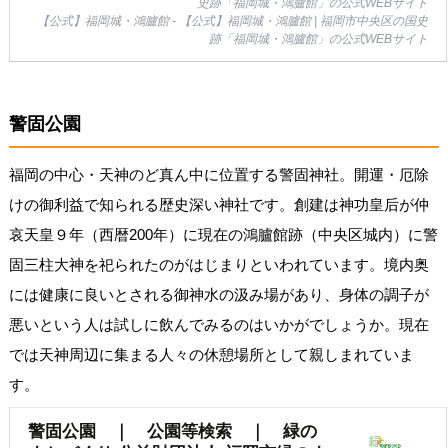
【公式】福岡城・鴻臚館 - 【公式】福岡城・鴻臚館 | 福岡市中央区の国史
跡「福岡城・鴻臚館」の公式WEBサイト
警固公園
福岡の中心・天神のど真ん中に位置する警固神社。開運・厄除
けの御利益で知られる歴史深い神社です。創建は神功皇后が仲
哀天皇９年（西暦200年）に現在の鴻臚館跡（中央区城内）に警
固三柱大神を祀られたのがはじまりといわれています。境内奥
には健康に良いとされる御神水の汲み場があり、身体の調子が
悪いという人は試しに飲んでみるのはいかがでしょうか。現在
では天神周辺に集まる人々の休憩場所として親しまれていま
す。
警固公園 ｜ 公園等検索 ｜ 緑の