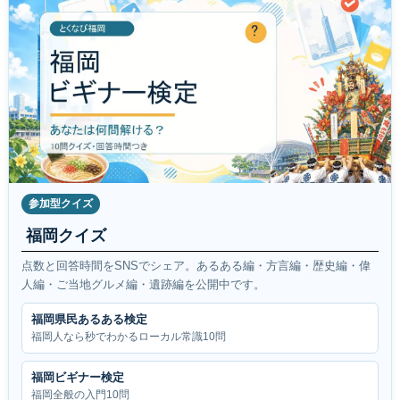
参加型クイズ
福岡クイズ
点数と回答時間をSNSでシェア。あるある編・方言編・歴史編・偉
人編・ご当地グルメ編・遺跡編を公開中です。
福岡県民あるある検定
福岡人なら秒でわかるローカル常識10問
福岡ビギナー検定
福岡全般の入門10問