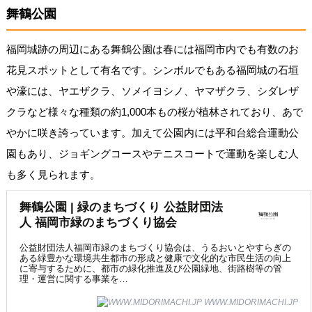
舞鶴公園
福岡城跡の周辺にある舞鶴公園は春には福岡市内でも有数のお
花見スポットとして有名です。シンボルでもある福岡城の石垣
や濠には、ヤエザクラ、ソメイヨシノ、ヤマザクラ、シダレザ
クラなど様々な種類の約1,000本もの桜が植林されており、あで
やかに咲き誇っています。加えて公園内には平和台総合運動公
園もあり、ジョギングコースやテニスコートで運動を楽しむ人
も多く見られます。
舞鶴公園 | 緑のまちづくり 公益財団法
人 福岡市緑のまちづくり協会
公益財団法人福岡市緑のまちづくり協会は、うるおいとやすらぎの
ある緑豊かな環境共生都市の形成と健康で文化的な市民生活の向上
に寄与するために、都市の緑化推進及び公園緑地、街路樹等の管
理・運営に関する事業を…
WWW.MIDORIMACHI.JP