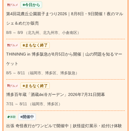
今日から
グルメ
第4回花農丘公園親子まつり2026｜8月8日・9日開催！夜のマル
シェ＆めだか販売
8/8 ～ 8/9 （北九州、北九州市、小倉南区）
まもなく終了
グルメ
THININNG in 博多阪急が8月5日から開催｜山の問題を知るマー
ケット
8/5 ～ 8/11 （福岡市、博多区、博多阪急）
まもなく終了
グルメ
博多百年蔵「酒蔵de冷ガーデン」2026年7月31日開幕
7/31 ～ 8/11 （福岡市、博多区）
開催中
体験
出張 奇怪夜行がワンビルで開催中｜妖怪提灯展示・絵付け体験