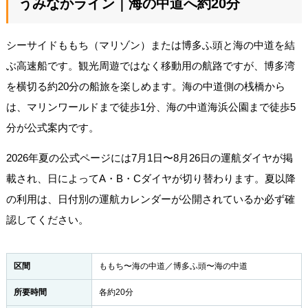
うみなかライン｜海の中道へ約20分
シーサイドももち（マリゾン）または博多ふ頭と海の中道を結
ぶ高速船です。観光周遊ではなく移動用の航路ですが、博多湾
を横切る約20分の船旅を楽しめます。海の中道側の桟橋から
は、マリンワールドまで徒歩1分、海の中道海浜公園まで徒歩5
分が公式案内です。
2026年夏の公式ページには7月1日〜8月26日の運航ダイヤが掲
載され、日によってA・B・Cダイヤが切り替わります。夏以降
の利用は、日付別の運航カレンダーが公開されているか必ず確
認してください。
区間
ももち〜海の中道／博多ふ頭〜海の中道
所要時間
各約20分