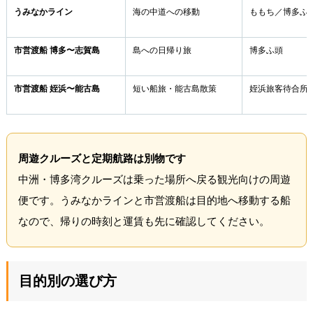
うみなかライン
海の中道への移動
ももち／博多ふ
市営渡船 博多〜志賀島
島への日帰り旅
博多ふ頭
市営渡船 姪浜〜能古島
短い船旅・能古島散策
姪浜旅客待合所
周遊クルーズと定期航路は別物です
中洲・博多湾クルーズは乗った場所へ戻る観光向けの周遊
便です。うみなかラインと市営渡船は目的地へ移動する船
なので、帰りの時刻と運賃も先に確認してください。
目的別の選び方