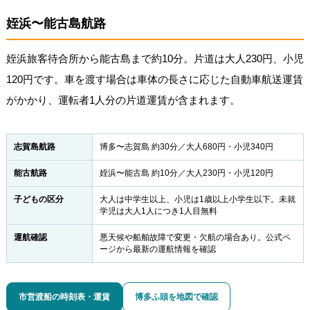
姪浜〜能古島航路
姪浜旅客待合所から能古島まで約10分。片道は大人230円、小児
120円です。車を渡す場合は車体の長さに応じた自動車航送運賃
がかかり、運転者1人分の片道運賃が含まれます。
志賀島航路
博多〜志賀島 約30分／大人680円・小児340円
能古航路
姪浜〜能古島 約10分／大人230円・小児120円
子どもの区分
大人は中学生以上、小児は1歳以上小学生以下。未就
学児は大人1人につき1人目無料
運航確認
悪天候や船舶故障で変更・欠航の場合あり。公式ペ
ージから最新の運航情報を確認
市営渡船の時刻表・運賃
博多ふ頭を地図で確認