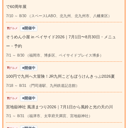
で60周年展
7/10 ～ 8/30 （スペースLABO、北九州、北九州市、八幡東区）
開催中
グルメ
そうめん小屋 in ベイサイド2026｜7月1日〜8月30日・メニュ
ー・予約
7/1 ～ 8/30 （福岡市、博多区、ベイサイドプレイス博多）
開催中
グルメ
100円で九州へ大冒険！JR九州こどもぼうけんきっぷ2026夏
7/18 ～ 8/31 （門司港駅、九州鉄道記念館）
開催中
グルメ
宮地嶽神社 風凛まつり2026｜7月1日から風鈴と光の天の川
7/1 ～ 8/31 （福津市、太宰府天満宮、宮地嶽神社）