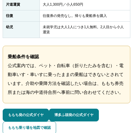
片道運賃
大人1,300円／小人650円
往復
往復券の発売なし。帰りも乗船券を購入
幼児
未就学児は大人1人につき1人無料。2人目から小人
運賃
乗船条件を確認
公式案内では、ペット・自転車（折りたたみを含む）・電
動車いす・車いすに乗ったままの乗船はできないとされて
います。介助や乗降方法を確認したい場合は、ももち券売
所または海の中道待合所へ事前に問い合わせてください。
ももち発の公式ダイヤ
博多ふ頭発の公式ダイヤ
ももち乗り場を地図で確認