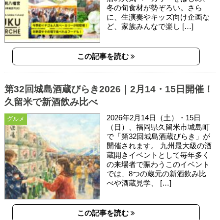
冬の旬食材が勢ぞろい。さら
に、生演奏やキッズ向け企画な
ど、家族みんなで楽し […]
この記事を読む
第32回城島酒蔵びらき2026｜2月14・15日開催！
久留米で新酒飲み比べ
2026年2月14日（土）・15日
グルメ
（日）、福岡県久留米市城島町
で「第32回城島酒蔵びらき」が
開催されます。 九州最大級の酒
蔵開きイベントとして毎年多く
の来場者で賑わうこのイベント
では、8つの蔵元の新酒飲み比
べや酒蔵見学、 […]
この記事を読む