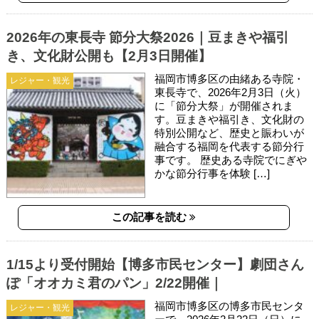
2026年の東長寺 節分大祭2026｜豆まきや福引
き、文化財公開も【2月3日開催】
福岡市博多区の由緒ある寺院・
レジャー・観光
東長寺で、2026年2月3日（火）
に「節分大祭」が開催されま
す。豆まきや福引き、文化財の
特別公開など、歴史と賑わいが
融合する福岡を代表する節分行
事です。 歴史ある寺院でにぎや
かな節分行事を体験 […]
この記事を読む
1/15より受付開始【博多市民センター】劇団さん
ぽ「オオカミ君のパン」2/22開催｜
福岡市博多区の博多市民センタ
レジャー・観光