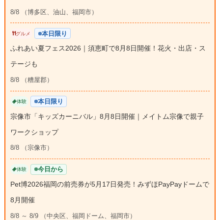
8/8 （博多区、油山、福岡市）
本日限り
グルメ
ふれあい夏フェス2026｜須恵町で8月8日開催！花火・出店・ス
テージも
8/8 （糟屋郡）
本日限り
体験
宗像市「キッズカーニバル」8月8日開催｜メイトム宗像で親子
ワークショップ
8/8 （宗像市）
今日から
体験
Pet博2026福岡の前売券が5月17日発売！みずほPayPayドームで
8月開催
8/8 ～ 8/9 （中央区、福岡ドーム、福岡市）