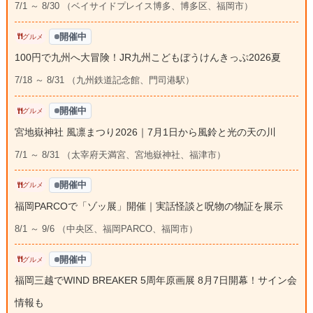
7/1 ～ 8/30 （ベイサイドプレイス博多、博多区、福岡市）
開催中
グルメ
100円で九州へ大冒険！JR九州こどもぼうけんきっぷ2026夏
7/18 ～ 8/31 （九州鉄道記念館、門司港駅）
開催中
グルメ
宮地嶽神社 風凛まつり2026｜7月1日から風鈴と光の天の川
7/1 ～ 8/31 （太宰府天満宮、宮地嶽神社、福津市）
開催中
グルメ
福岡PARCOで「ゾッ展」開催｜実話怪談と呪物の物証を展示
8/1 ～ 9/6 （中央区、福岡PARCO、福岡市）
開催中
グルメ
福岡三越でWIND BREAKER 5周年原画展 8月7日開幕！サイン会
情報も