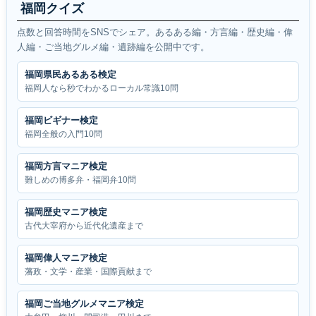
福岡クイズ
点数と回答時間をSNSでシェア。あるある編・方言編・歴史編・偉
人編・ご当地グルメ編・遺跡編を公開中です。
福岡県民あるある検定
福岡人なら秒でわかるローカル常識10問
福岡ビギナー検定
福岡全般の入門10問
福岡方言マニア検定
難しめの博多弁・福岡弁10問
福岡歴史マニア検定
古代大宰府から近代化遺産まで
福岡偉人マニア検定
藩政・文学・産業・国際貢献まで
福岡ご当地グルメマニア検定