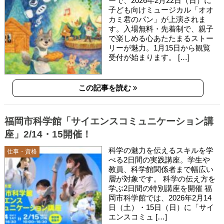
ーで、2026年2月22日（日）に
子ども向けミュージカル「オオ
カミ君のパン」が上演されま
す。入場無料・先着制で、親子
で楽しめる心あたたまるストー
リーが魅力。1月15日から観覧
受付が始まります。 […]
この記事を読む
福岡市科学館「サイエンスコミュニケーション講
座」2/14・15開催！
科学の魅力を伝えるスキルを学
仕事・資格
べる2日間の実践講座。学生や
教員、科学館関係者まで幅広い
層が対象です。 科学の伝え方を
学ぶ2日間の特別講座を開催 福
岡市科学館では、2026年2月14
日（土）・15日（日）に「サイ
エンスコミュ […]