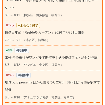
THININNG in 博多阪急が8月5日から開催｜山の問題を知るマー
ケット
8/5 ～ 8/11 （博多区、博多阪急、福岡市）
まもなく終了
グルメ
博多百年蔵「酒蔵de冷ガーデン」2026年7月31日開幕
7/31 ～ 8/11 （博多区、福岡市）
開催中
体験
出張 奇怪夜行がワンビルで開催中｜妖怪提灯展示・絵付け体験
8/3 ～ 8/12 （ワンビル、中央区、福岡市）
開催中
グルメ
地球人.jp presents はかた夏まつり2026｜8月4日から博多駅前で
開催
8/5 ～ 8/16 （アミュプラザ博多、博多区、福岡市）