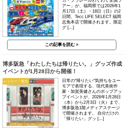
カ・プラレールわくわく全国ツ
アー」が、福岡県では2026年1
月17日（土）・18日（日）の2
日間、Tecc LIFE SELECT 福岡
志免本店で開催されます。限定
グ […]
この記事を読む
博多阪急「わたしたちは帰りたい。」グッズ作成
イベントが1月28日から開催！
日常の“帰りたい”気持ちをユー
レジャー・観光
モアで表現する、現代美術作
家・加賀美健さんのポップアッ
プイベントが、2026年1月28日
（水）から2月3日（火）まで、
博多阪急1階メディアステージ
で開催されます。 自分だけの
「帰りたい」グッ […]