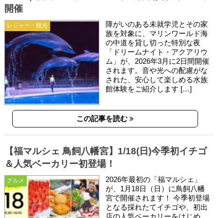
開催
障がいのある未就学児とその家
レジャー・観光
族を対象に、マリンワールド海
の中道を貸し切った特別な夜
「ドリームナイト・アクアリウ
ム」が、2026年3月に2日間開催
されます。音や光への配慮がな
された、安心して楽しめる水族
館体験をご紹介します […]
この記事を読む
【福マルシェ 鳥飼八幡宮】1/18(日)今季初イチゴ
＆人気ベーカリー初登場！
2026年最初の「福マルシェ」
グルメ
が、1月18日（日）に鳥飼八幡
宮で開催されます！ 今季初登場
となる採れたてイチゴや、初出
店の人気ベーカリーをはじめ、