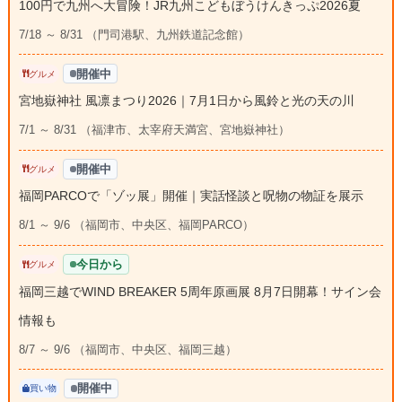
100円で九州へ大冒険！JR九州こどもぼうけんきっぷ2026夏
7/18 ～ 8/31 （門司港駅、九州鉄道記念館）
開催中
グルメ
宮地嶽神社 風凛まつり2026｜7月1日から風鈴と光の天の川
7/1 ～ 8/31 （福津市、太宰府天満宮、宮地嶽神社）
開催中
グルメ
福岡PARCOで「ゾッ展」開催｜実話怪談と呪物の物証を展示
8/1 ～ 9/6 （福岡市、中央区、福岡PARCO）
今日から
グルメ
福岡三越でWIND BREAKER 5周年原画展 8月7日開幕！サイン会
情報も
8/7 ～ 9/6 （福岡市、中央区、福岡三越）
開催中
買い物