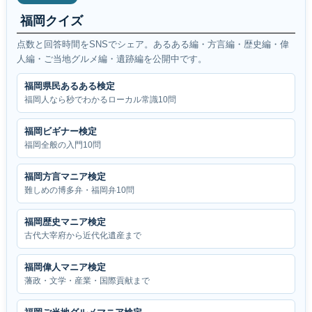
福岡クイズ
点数と回答時間をSNSでシェア。あるある編・方言編・歴史編・偉
人編・ご当地グルメ編・遺跡編を公開中です。
福岡県民あるある検定
福岡人なら秒でわかるローカル常識10問
福岡ビギナー検定
福岡全般の入門10問
福岡方言マニア検定
難しめの博多弁・福岡弁10問
福岡歴史マニア検定
古代大宰府から近代化遺産まで
福岡偉人マニア検定
藩政・文学・産業・国際貢献まで