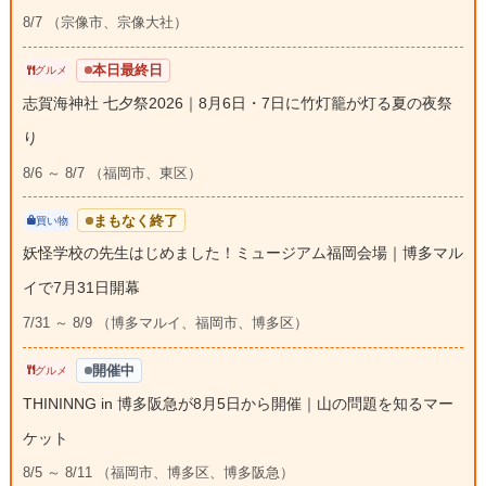
8/7 （宗像市、宗像大社）
本日最終日
グルメ
志賀海神社 七夕祭2026｜8月6日・7日に竹灯籠が灯る夏の夜祭
り
8/6 ～ 8/7 （福岡市、東区）
まもなく終了
買い物
妖怪学校の先生はじめました！ミュージアム福岡会場｜博多マル
イで7月31日開幕
7/31 ～ 8/9 （博多マルイ、福岡市、博多区）
開催中
グルメ
THININNG in 博多阪急が8月5日から開催｜山の問題を知るマー
ケット
8/5 ～ 8/11 （福岡市、博多区、博多阪急）