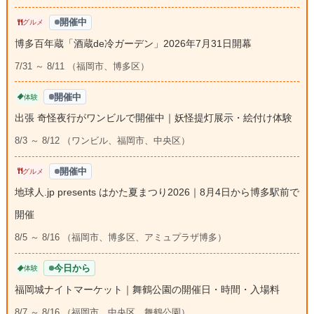
開催中
グルメ
博多百年蔵「酒蔵de冷ガーデン」2026年7月31日開幕
7/31 ～ 8/11 （福岡市、博多区）
開催中
体験
出張 奇怪夜行がワンビルで開催中｜妖怪提灯展示・絵付け体験
8/3 ～ 8/12 （ワンビル、福岡市、中央区）
開催中
グルメ
地球人.jp presents はかた夏まつり2026｜8月4日から博多駅前で
開催
8/5 ～ 8/16 （福岡市、博多区、アミュプラザ博多）
今日から
体験
福岡城ナイトマーケット｜舞鶴公園の開催日・時間・入場料
8/7 ～ 8/16 （福岡市、中央区、舞鶴公園）