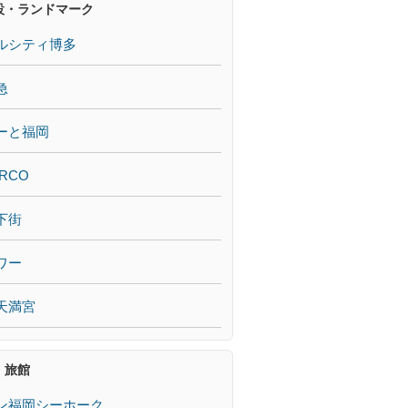
設・ランドマーク
ルシティ博多
急
ーと福岡
RCO
下街
ワー
天満宮
・旅館
ン福岡シーホーク