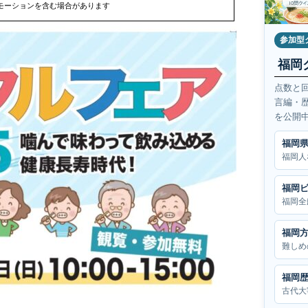
モーションを含む場合があります
参加型
福岡
点数と
言編・
を公開
福岡
福岡人
福岡
福岡全
福岡
難しめ
福岡
古代大