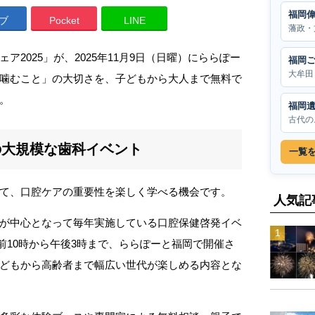
福岡
ブ
Pocket
LINE
藩政・
2025」が、2025年11月9日（日曜）にららぽー
福岡
大牟田
噛むこと」の大切さを、子どもから大人まで無料で
。
福岡
古代の
の大規模な歯科イベント
一覧
て、口腔ケアの重要性を楽しく学べる機会です。
人気記
が中心となって毎年実施している口腔保健啓発イベ
午前10時から午後3時まで、ららぽーと福岡で開催さ
どもから高齢者まで幅広い世代が楽しめる内容とな