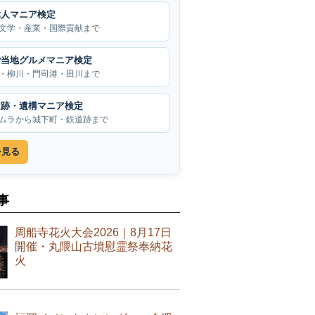
偉人マニア検定
文学・産業・国際貢献まで
ご当地グルメマニア検定
・柳川・門司港・田川まで
遺跡・遺構マニア検定
ムラから城下町・鉄道跡まで
を見る
事
周船寺花火大会2026｜8月17日
開催・丸隈山古墳慰霊祭奉納花
火