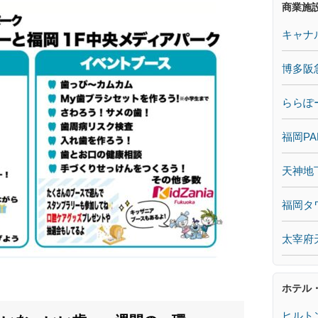
商業施
キャナ
博多阪
ららぽ
福岡PA
天神地
福岡タ
太宰府
ホテル
ヒルト