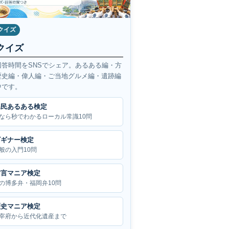
クイズ
クイズ
回答時間をSNSでシェア。あるある編・方
歴史編・偉人編・ご当地グルメ編・遺跡編
中です。
県民あるある検定
なら秒でわかるローカル常識10問
ビギナー検定
般の入門10問
方言マニア検定
の博多弁・福岡弁10問
歴史マニア検定
宰府から近代化遺産まで