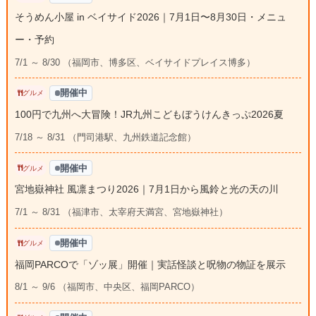
そうめん小屋 in ベイサイド2026｜7月1日〜8月30日・メニュ
ー・予約
7/1 ～ 8/30 （福岡市、博多区、ベイサイドプレイス博多）
開催中
グルメ
100円で九州へ大冒険！JR九州こどもぼうけんきっぷ2026夏
7/18 ～ 8/31 （門司港駅、九州鉄道記念館）
開催中
グルメ
宮地嶽神社 風凛まつり2026｜7月1日から風鈴と光の天の川
7/1 ～ 8/31 （福津市、太宰府天満宮、宮地嶽神社）
開催中
グルメ
福岡PARCOで「ゾッ展」開催｜実話怪談と呪物の物証を展示
8/1 ～ 9/6 （福岡市、中央区、福岡PARCO）