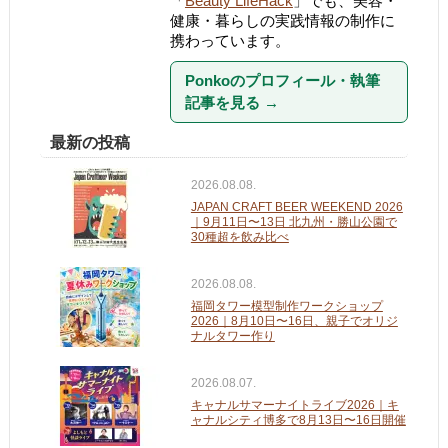
「
Beauty LifeHack
」でも、美容・
健康・暮らしの実践情報の制作に
携わっています。
Ponkoのプロフィール・執筆
記事を見る
→
最新の投稿
2026.08.08.
JAPAN CRAFT BEER WEEKEND 2026
｜9月11日〜13日 北九州・勝山公園で
30種超を飲み比べ
2026.08.08.
福岡タワー模型制作ワークショップ
2026｜8月10日〜16日、親子でオリジ
ナルタワー作り
2026.08.07.
キャナルサマーナイトライブ2026｜キ
ャナルシティ博多で8月13日〜16日開催