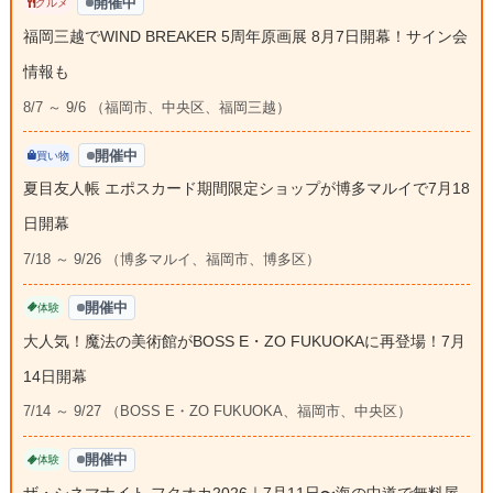
開催中
グルメ
福岡三越でWIND BREAKER 5周年原画展 8月7日開幕！サイン会
情報も
8/7 ～ 9/6 （福岡市、中央区、福岡三越）
開催中
買い物
夏目友人帳 エポスカード期間限定ショップが博多マルイで7月18
日開幕
7/18 ～ 9/26 （博多マルイ、福岡市、博多区）
開催中
体験
大人気！魔法の美術館がBOSS E・ZO FUKUOKAに再登場！7月
14日開幕
7/14 ～ 9/27 （BOSS E・ZO FUKUOKA、福岡市、中央区）
開催中
体験
ザ・シネマナイト フクオカ2026｜7月11日〜海の中道で無料屋