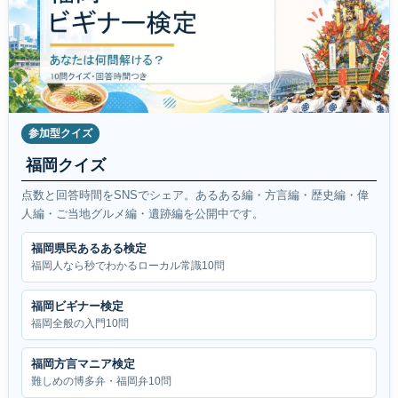
参加型クイズ
福岡クイズ
点数と回答時間をSNSでシェア。あるある編・方言編・歴史編・偉
人編・ご当地グルメ編・遺跡編を公開中です。
福岡県民あるある検定
福岡人なら秒でわかるローカル常識10問
福岡ビギナー検定
福岡全般の入門10問
福岡方言マニア検定
難しめの博多弁・福岡弁10問