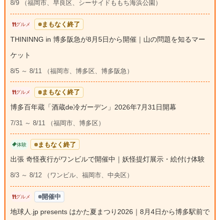
8/9 （福岡市、早良区、シーサイドももち海浜公園）
まもなく終了
グルメ
THININNG in 博多阪急が8月5日から開催｜山の問題を知るマー
ケット
8/5 ～ 8/11 （福岡市、博多区、博多阪急）
まもなく終了
グルメ
博多百年蔵「酒蔵de冷ガーデン」2026年7月31日開幕
7/31 ～ 8/11 （福岡市、博多区）
まもなく終了
体験
出張 奇怪夜行がワンビルで開催中｜妖怪提灯展示・絵付け体験
8/3 ～ 8/12 （ワンビル、福岡市、中央区）
開催中
グルメ
地球人.jp presents はかた夏まつり2026｜8月4日から博多駅前で