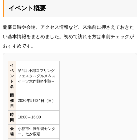
イベント概要
開催日時や会場、アクセス情報など、来場前に押さえておきた
い基本情報をまとめました。初めて訪れる方は事前チェックが
おすすめです。
イ
ベ
第4回 小郡スプリング
ン
フェスタ～グルメ＆ス
ト
イーツ大作戦in小郡～
名
開
催
2026年5月24日（日）
日
時
10:00～16:00
間
会
小郡市生涯学習センタ
場
ー、七夕広場