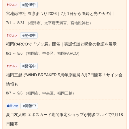
開催中
グルメ
宮地嶽神社 風凛まつり2026｜7月1日から風鈴と光の天の川
7/1 ～ 8/31 （福津市、太宰府天満宮、宮地嶽神社）
開催中
グルメ
福岡PARCOで「ゾッ展」開催｜実話怪談と呪物の物証を展示
8/1 ～ 9/6 （福岡市、中央区、福岡PARCO）
開催中
グルメ
福岡三越でWIND BREAKER 5周年原画展 8月7日開幕！サイン会
情報も
8/7 ～ 9/6 （福岡市、中央区、福岡三越）
開催中
買い物
夏目友人帳 エポスカード期間限定ショップが博多マルイで7月18
日開幕