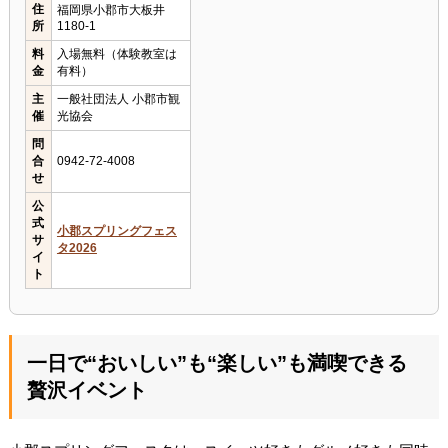
住
福岡県小郡市大板井
所
1180-1
料
入場無料（体験教室は
金
有料）
主
一般社団法人 小郡市観
催
光協会
問
合
0942-72-4008
せ
公
式
小郡スプリングフェス
サ
タ2026
イ
ト
一日で“おいしい”も“楽しい”も満喫できる
贅沢イベント