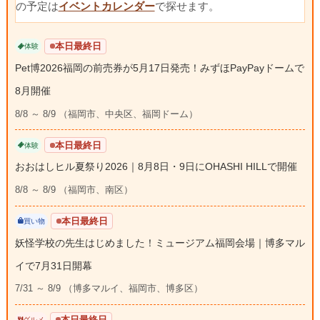
の予定は
イベントカレンダー
で探せます。
本日最終日
体験
Pet博2026福岡の前売券が5月17日発売！みずほPayPayドームで
8月開催
8/8 ～ 8/9 （福岡市、中央区、福岡ドーム）
本日最終日
体験
おおはしヒル夏祭り2026｜8月8日・9日にOHASHI HILLで開催
8/8 ～ 8/9 （福岡市、南区）
本日最終日
買い物
妖怪学校の先生はじめました！ミュージアム福岡会場｜博多マル
イで7月31日開幕
7/31 ～ 8/9 （博多マルイ、福岡市、博多区）
本日最終日
グルメ