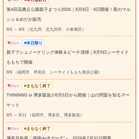
第4回花農丘公園親子まつり2026｜8月8日・9日開催！夜のマル
シェ＆めだか販売
8/8 ～ 8/9 （北九州、北九州市、小倉南区）
本日限り
グルメ
親子でシュノーケリング体験＆ビーチ清掃｜8月9日シーサイド
ももちで開催
8/9 （福岡市、早良区、シーサイドももち海浜公園）
まもなく終了
グルメ
THININNG in 博多阪急が8月5日から開催｜山の問題を知るマー
ケット
8/5 ～ 8/11 （福岡市、博多区、博多阪急）
まもなく終了
グルメ
博多百年蔵「酒蔵de冷ガーデン」2026年7月31日開幕