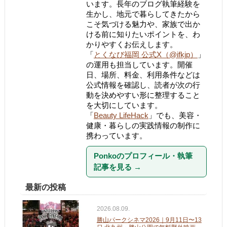
います。長年のブログ執筆経験を
生かし、地元で暮らしてきたから
こそ気づける魅力や、家族で出か
ける前に知りたいポイントを、わ
かりやすくお伝えします。
「
とくなび福岡 公式X（@ifkjp）
」
の運用も担当しています。開催
日、場所、料金、利用条件などは
公式情報を確認し、読者が次の行
動を決めやすい形に整理すること
を大切にしています。
「
Beauty LifeHack
」でも、美容・
健康・暮らしの実践情報の制作に
携わっています。
Ponkoのプロフィール・執筆
記事を見る
→
最新の投稿
2026.08.09.
勝山パークシネマ2026｜9月11日〜13