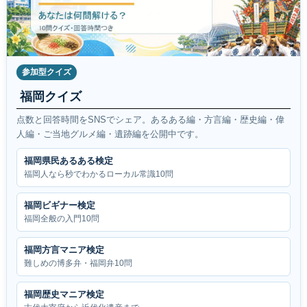
参加型クイズ
福岡クイズ
点数と回答時間をSNSでシェア。あるある編・方言編・歴史編・偉
人編・ご当地グルメ編・遺跡編を公開中です。
福岡県民あるある検定
福岡人なら秒でわかるローカル常識10問
福岡ビギナー検定
福岡全般の入門10問
福岡方言マニア検定
難しめの博多弁・福岡弁10問
福岡歴史マニア検定