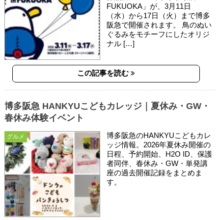
FUKUOKA」が、3月11日
（水）から17日（火）まで博多
阪急で開催されます。 鳥のぬい
ぐるみをモチーフにしたオリジ
ナル […]
この記事を読む
博多阪急 HANKYUこどもカレッジ｜夏休み・GW・
春休み体験イベント
博多阪急のHANKYUこどもカレ
グルメ
ッジ情報。2026年夏休み開催の
日程、予約開始、H2O ID、保護
者同伴、春休み・GW・単発講
座の過去開催記録をまとめま
す。