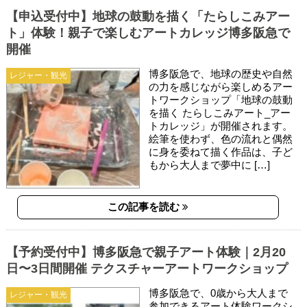
【申込受付中】地球の鼓動を描く「たらしこみアー
ト」体験！親子で楽しむアートカレッジ博多阪急で
開催
博多阪急で、地球の歴史や自然
レジャー・観光
の力を感じながら楽しめるアー
トワークショップ「地球の鼓動
を描く たらしこみアート_アー
トカレッジ」が開催されます。
絵筆を使わず、色の流れと偶然
に身を委ねて描く作品は、子ど
もから大人まで夢中に […]
この記事を読む
【予約受付中】博多阪急で親子アート体験｜2月20
日〜3日間開催 テクスチャーアートワークショップ
博多阪急で、0歳から大人まで
レジャー・観光
参加できるアート体験ワークシ