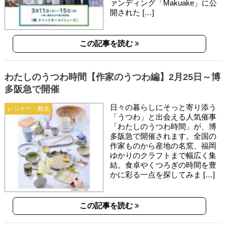
ァンディング「Makuake」に公
開された […]
この記事を読む
わたしのうつわ時間【作家のうつわ編】2月25日～博
多阪急で開催
日々の暮らしにそっと寄り添う
レジャー・観光
「うつわ」と出会える人気催事
「わたしのうつわ時間」が、博
多阪急で開催されます。全国の
作家ものから産地の名窯、福岡
ゆかりのクラフトまで幅広く集
結。食卓やくつろぎの時間を豊
かに彩る一点を探してみま […]
この記事を読む