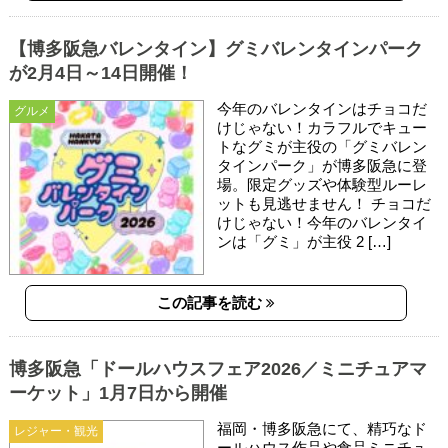
【博多阪急バレンタイン】グミバレンタインパーク
が2月4日～14日開催！
今年のバレンタインはチョコだ
グルメ
けじゃない！カラフルでキュー
トなグミが主役の「グミバレン
タインパーク」が博多阪急に登
場。限定グッズや体験型ルーレ
ットも見逃せません！ チョコだ
けじゃない！今年のバレンタイ
ンは「グミ」が主役 2 […]
この記事を読む
博多阪急「ドールハウスフェア2026／ミニチュアマ
ーケット」1月7日から開催
福岡・博多阪急にて、精巧なド
レジャー・観光
ールハウス作品や食品ミニチュ