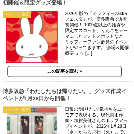
初開催＆限定グッズ登場！
2026年版の「ミッフィーzakka
レジャー・観光
フェスタ」が、博多阪急で九州
初開催！ 1000点以上の雑貨や
限定マスコット、りんごをテー
マにしたフォトスポットなど、
ミッフィーファン必見のイベン
トがやってきます。 会場＆開催
概要 ミッ […]
この記事を読む
博多阪急「わたしたちは帰りたい。」グッズ作成イ
ベントが1月28日から開催！
日常の“帰りたい”気持ちをユー
レジャー・観光
モアで表現する、現代美術作
家・加賀美健さんのポップアッ
プイベントが、2026年1月28日
（水）から2月3日（火）まで、