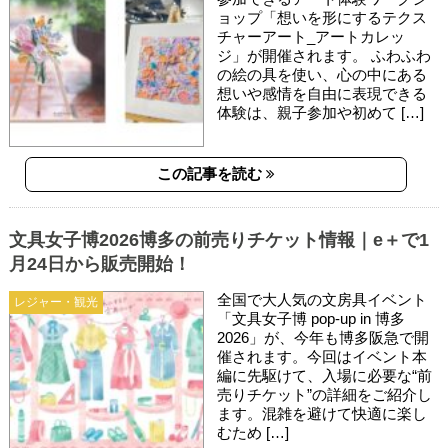
ョップ「想いを形にするテクス
チャーアート_アートカレッ
ジ」が開催されます。 ふわふわ
の絵の具を使い、心の中にある
想いや感情を自由に表現できる
体験は、親子参加や初めて […]
この記事を読む
文具女子博2026博多の前売りチケット情報｜e＋で1
月24日から販売開始！
全国で大人気の文房具イベント
レジャー・観光
「文具女子博 pop-up in 博多
2026」が、今年も博多阪急で開
催されます。今回はイベント本
編に先駆けて、入場に必要な“前
売りチケット”の詳細をご紹介し
ます。混雑を避けて快適に楽し
むため […]