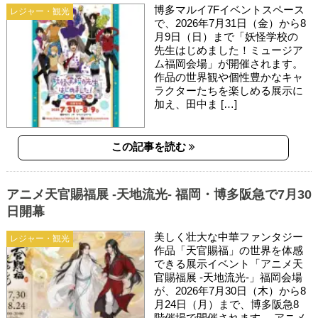
博多マルイ7Fイベントスペース
レジャー・観光
で、2026年7月31日（金）から8
月9日（日）まで「妖怪学校の
先生はじめました！ミュージア
ム福岡会場」が開催されます。
作品の世界観や個性豊かなキャ
ラクターたちを楽しめる展示に
加え、田中ま […]
この記事を読む
アニメ天官賜福展 -天地流光- 福岡・博多阪急で7月30
日開幕
美しく壮大な中華ファンタジー
レジャー・観光
作品「天官賜福」の世界を体感
できる展示イベント「アニメ天
官賜福展 -天地流光-」福岡会場
が、2026年7月30日（木）から8
月24日（月）まで、博多阪急8
階催場で開催されます。 アニメ