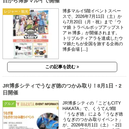
日から博多マルイで開催
博多マルイ5階イベントスペー
レジャー・観光
スで、2026年7月11日（土）か
ら7月20日（月・祝）まで「ウ
マ娘 トラベルポップアップスト
ア in 博多」が開催されます。
トリプルティアラを達成したウ
マ娘たちが全国を旅する企画の
博多会場 […]
この記事を読む
JR博多シティでうなぎ徳のつかみ取り！8月1日・2
日開催
JR博多シティの「こどもCITY
グルメ
HAKATA」で、くうてん9階
「うなぎ徳」による「うなぎ徳
うなぎのつかみ取りイベント」
が、2026年8月1日（土）・2日