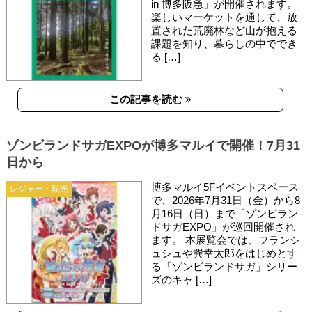
in 博多阪急」が開催されます。
楽しいマーケットを通して、放
置された荒廃林など山が抱える
課題を知り、暮らしの中ででき
る […]
この記事を読む
ゾンビランドサガEXPOが博多マルイで開催！7月31
日から
博多マルイ5Fイベントスペース
レジャー・観光
で、2026年7月31日（金）から8
月16日（日）まで「ゾンビラン
ドサガEXPO」が巡回開催され
ます。 本展覧会では、フランシ
ュシュや巽幸太郎をはじめとす
る「ゾンビランドサガ」シリー
ズのキャ […]