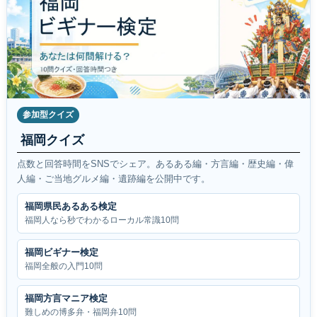
参加型クイズ
福岡クイズ
点数と回答時間をSNSでシェア。あるある編・方言編・歴史編・偉
人編・ご当地グルメ編・遺跡編を公開中です。
福岡県民あるある検定
福岡人なら秒でわかるローカル常識10問
福岡ビギナー検定
福岡全般の入門10問
福岡方言マニア検定
難しめの博多弁・福岡弁10問