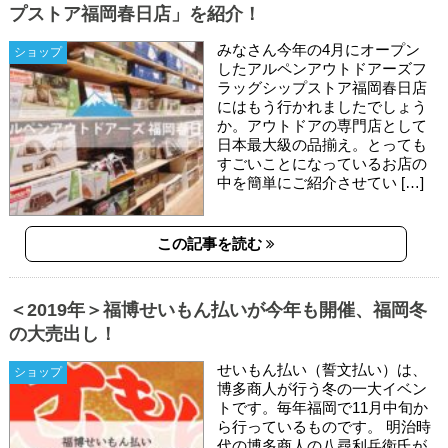
プストア福岡春日店」を紹介！
みなさん今年の4月にオープン
ショップ
したアルペンアウトドアーズフ
ラッグシップストア福岡春日店
にはもう行かれましたでしょう
か。アウトドアの専門店として
日本最大級の品揃え。とっても
すごいことになっているお店の
中を簡単にご紹介させてい […]
この記事を読む
＜2019年＞福博せいもん払いが今年も開催、福岡冬
の大売出し！
せいもん払い（誓文払い）は、
ショップ
博多商人が行う冬の一大イベン
トです。毎年福岡で11月中旬か
ら行っているものです。 明治時
代の博多商人の八尋利兵衛氏が