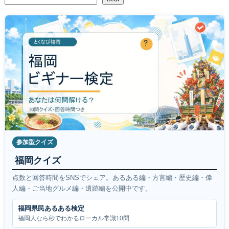
参加型クイズ
福岡クイズ
点数と回答時間をSNSでシェア。あるある編・方言編・歴史編・偉
人編・ご当地グルメ編・遺跡編を公開中です。
福岡県民あるある検定
福岡人なら秒でわかるローカル常識10問