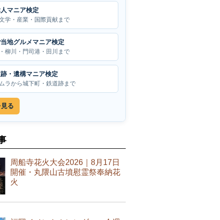
偉人マニア検定
文学・産業・国際貢献まで
ご当地グルメマニア検定
・柳川・門司港・田川まで
遺跡・遺構マニア検定
ムラから城下町・鉄道跡まで
を見る
事
周船寺花火大会2026｜8月17日
開催・丸隈山古墳慰霊祭奉納花
火