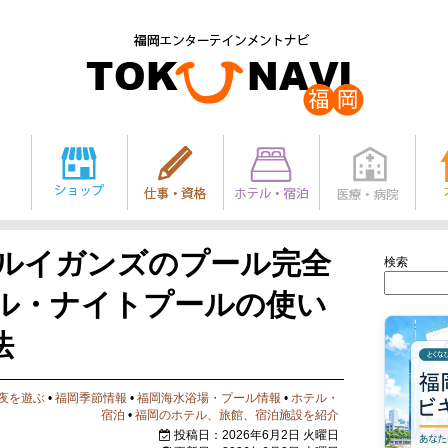
・ルイガンズのプール完全
検索
ル・ナイトプールの使い
法
夜を遊ぶ
•
福岡季節情報
•
福岡海水浴場・プール情報
•
ホテル・
宿泊
•
福岡のホテル、旅館、宿泊施設を紹介
投稿日：2026年6月2日 火曜日