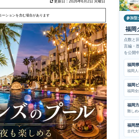
更新日：2026年6月2日 火曜日
モーションを含む場合があります
参加型
福岡
点数と
言編・
を公開
福岡
福岡人
福岡
福岡全
福岡
難しめ
福岡
古代大