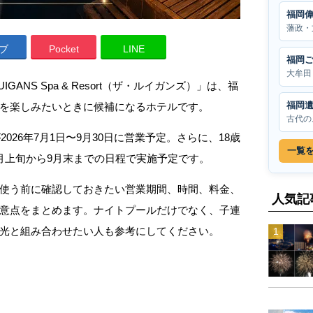
福岡
藩政・
ブ
Pocket
LINE
福岡
大牟田
GANS Spa & Resort（ザ・ルイガンズ）」は、福
福岡
を楽しみたいときに候補になるホテルです。
古代の
026年7月1日〜9月30日に営業予定。さらに、18歳
一覧
月上旬から9月末までの日程で実施予定です。
使う前に確認しておきたい営業期間、時間、料金、
人気記
意点をまとめます。ナイトプールだけでなく、子連
光と組み合わせたい人も参考にしてください。