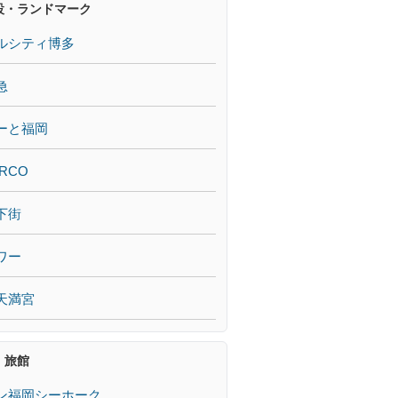
設・ランドマーク
ルシティ博多
急
ーと福岡
RCO
下街
ワー
天満宮
・旅館
ン福岡シーホーク