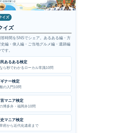
クイズ
クイズ
回答時間をSNSでシェア。あるある編・方
歴史編・偉人編・ご当地グルメ編・遺跡編
中です。
県民あるある検定
なら秒でわかるローカル常識10問
ビギナー検定
般の入門10問
方言マニア検定
の博多弁・福岡弁10問
歴史マニア検定
宰府から近代化遺産まで