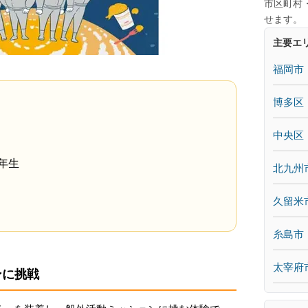
市区町村
せます。
主要エ
福岡市
博多区
中央区
年生
北九州
久留米
糸島市
太宰府
ンに挑戦