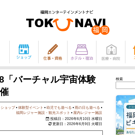
28「バーチャル宇宙体験
検索
開催
クショップ
•
体験型イベント
•
幼児でも遊べる
•
雨の日も遊べる
•
福岡レジャー施設・観光スポット
•
屋内レジャー施設
投稿日：2026年6月10日 水曜日
更新日：2026年6月9日 火曜日