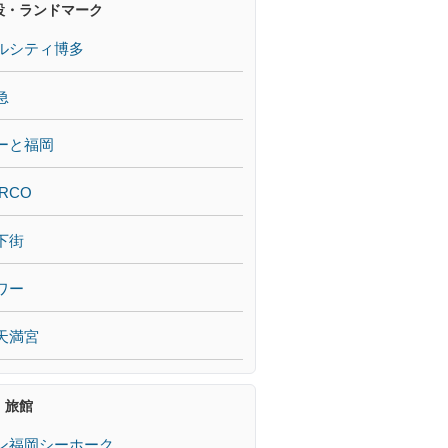
設・ランドマーク
ルシティ博多
急
ーと福岡
RCO
下街
ワー
天満宮
・旅館
ン福岡シーホーク