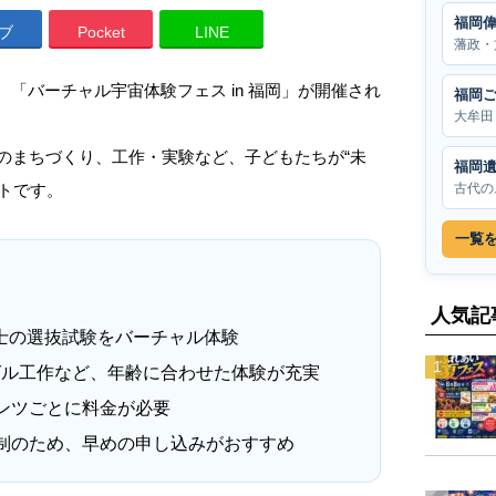
福岡
ブ
Pocket
LINE
藩政・
）、「バーチャル宇宙体験フェス in 福岡」が開催され
福岡
大牟田
月のまちづくり、工作・実験など、子どもたちが“未
福岡
古代の
ントです。
一覧
人気記
行士の選抜試験をバーチャル体験
グル工作など、年齢に合わせた体験が充実
ンツごとに料金が必要
制のため、早めの申し込みがおすすめ