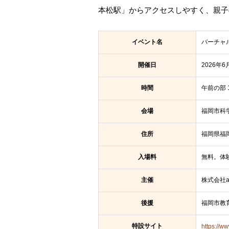
本松駅」からアクセスしやすく、親子
イベント名
バーチャル
開催日
2026年
時間
午前の部 1
会場
福岡市科学
住所
福岡県福岡
入場料
無料。体
主催
株式会社am
後援
福岡市教
特設サイト
https://w