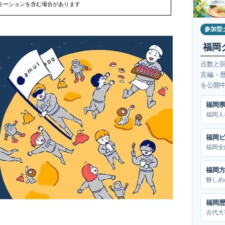
モーションを含む場合があります
参加型
福岡
点数と
言編・
を公開
福岡
福岡人
福岡
福岡全
福岡
難しめ
福岡
古代大