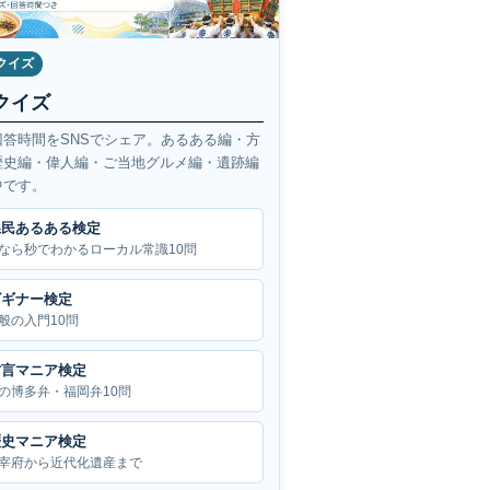
クイズ
クイズ
回答時間をSNSでシェア。あるある編・方
歴史編・偉人編・ご当地グルメ編・遺跡編
中です。
県民あるある検定
なら秒でわかるローカル常識10問
ビギナー検定
般の入門10問
方言マニア検定
の博多弁・福岡弁10問
歴史マニア検定
宰府から近代化遺産まで