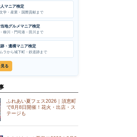
偉人マニア検定
文学・産業・国際貢献まで
ご当地グルメマニア検定
・柳川・門司港・田川まで
遺跡・遺構マニア検定
ムラから城下町・鉄道跡まで
を見る
事
ふれあい夏フェス2026｜須恵町
で8月8日開催！花火・出店・ス
テージも